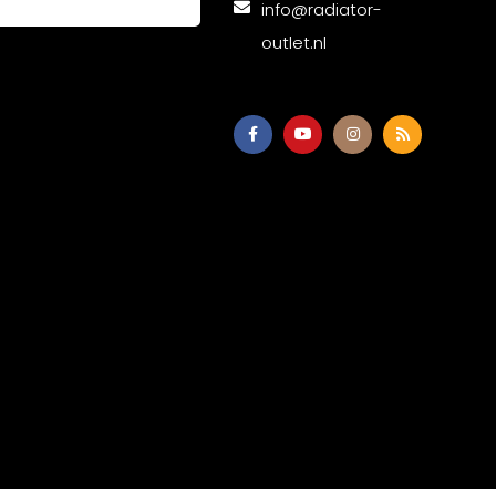
info@radiator-
outlet.nl