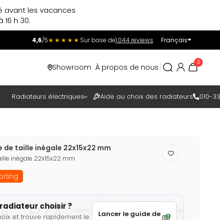
ré avant les vacances
 16 h 30.
4,6
/5
★★★★★
Sur base de
1.044 reviews
Français
Incl.
Excl.
0
Showroom
À propos de nous
TAXES
Radiateurs électriques
Aide au choix des radiateurs
010-33
le de taille inégale 22x15x22 mm
taille inégale 22x15x22 mm
orting
radiateur choisir ?
Lancer le guide de
hoix et trouve rapidement le