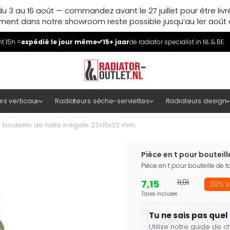
u 3 au 16 août — commandez avant le 27 juillet pour être liv
ment dans notre showroom reste possible jusqu’au 1er août à
 15h =
expédié le jour même
15+ jaar
de radiator specialist in NL & BE
rs verticaux
Radiateurs sèche-serviettes
Radiateurs design
 bouteille de taille inégale 22x15x22 mm
Pièce en t pour bouteil
Pièce en t pour bouteille de 
7,15
11,91
39% k
Taxes incluses
Tu ne sais pas quel 
Utilise notre guide de c