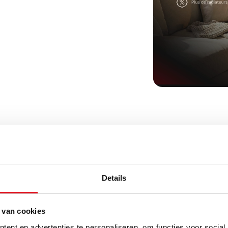
Details
s votre région ?
 van cookies
ent en advertenties te personaliseren, om functies voor social