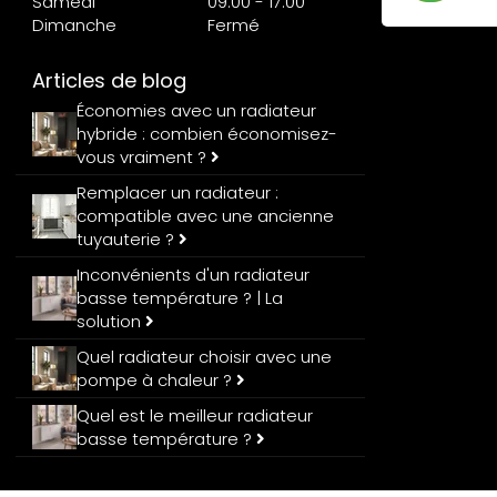
Samedi
09:00 - 17:00
Dimanche
Fermé
Articles de blog
Économies avec un radiateur
hybride : combien économisez-
vous vraiment ?
Remplacer un radiateur :
compatible avec une ancienne
tuyauterie ?
Inconvénients d'un radiateur
basse température ? | La
solution
Quel radiateur choisir avec une
pompe à chaleur ?
Quel est le meilleur radiateur
basse température ?