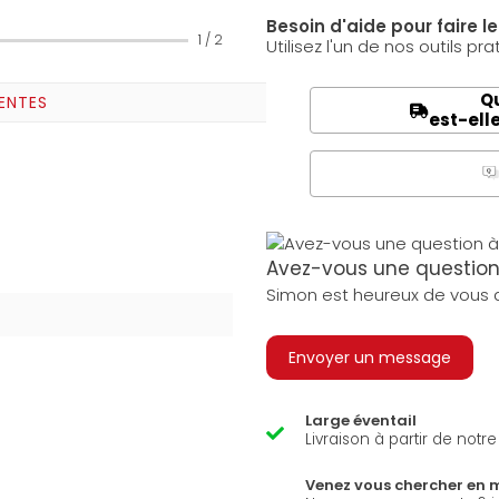
Besoin d'aide pour faire l
1
/
2
Utilisez l'un de nos outils pra
Qu
ENTES
est-ell
Q
A
Avez-vous une question 
Simon est heureux de vous a
Envoyer un message
Large éventail
Livraison à partir de notr
Venez vous chercher en 