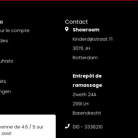
e
Contact
Showroom
sur le compte
Kinderdijkstraat 71
des
3076 JH
Rotterdam
uhaits
Entrepôt de
its
ramassage
ingen
Zweth 24A
2991 LH
Barendrecht
yenne de
4.6 / 5
sur
010 - 3338210
3
avis!