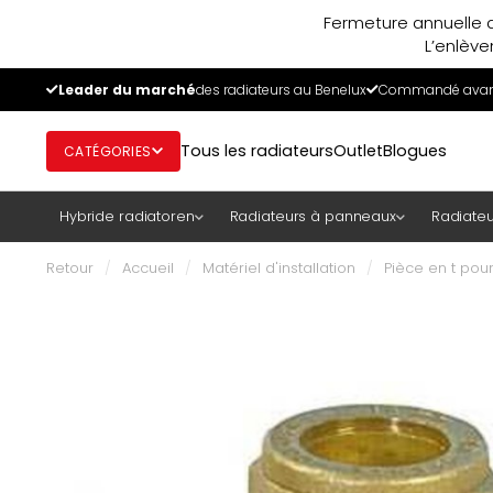
Fermeture annuelle d
L’enlève
Leader du marché
des radiateurs au Benelux
Commandé avant
Tous les radiateurs
Outlet
Blogues
CATÉGORIES
Hybride radiatoren
Radiateurs à panneaux
Radiateu
Retour
/
Accueil
/
Matériel d'installation
/
Pièce en t pour