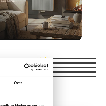
Over
 media te bieden en om ons