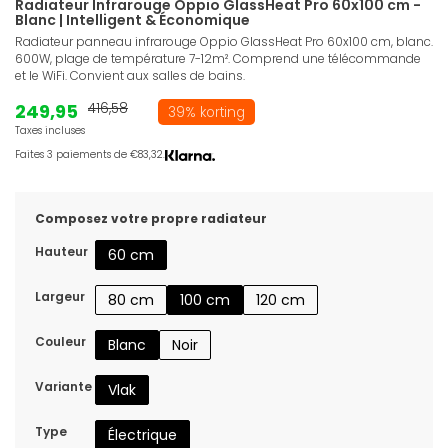
Radiateur Infrarouge Oppio GlassHeat Pro 60x100 cm -
Blanc | Intelligent & Économique
Radiateur panneau infrarouge Oppio GlassHeat Pro 60x100 cm, blanc.
600W, plage de température 7-12m². Comprend une télécommande
et le WiFi. Convient aux salles de bains.
249,95
416,58
39% korting
Taxes incluses
Faites 3 paiements de €83,32.
Composez votre propre radiateur
Hauteur
60 cm
Largeur
80 cm
100 cm
120 cm
Couleur
Blanc
Noir
Variante
Vlak
Type
Électrique