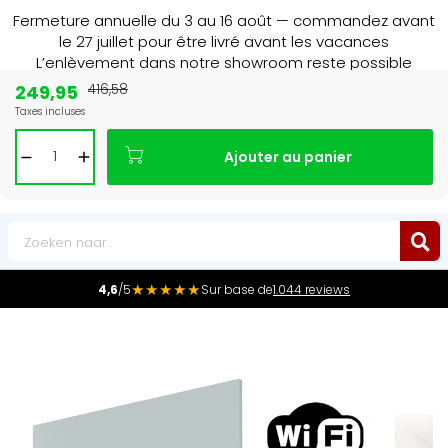
Fermeture annuelle du 3 au 16 août — commandez avant
le 27 juillet pour être livré avant les vacances
L’enlèvement dans notre showroom reste possible
jusqu’au 1er août à 16 h 30.
249,95
416,58
Taxes incluses
15+ jaar
de radiator specialist in NL & BE
Ajouter au panier
0
★★★★★
4,6
/5
Sur base de
1.044 reviews