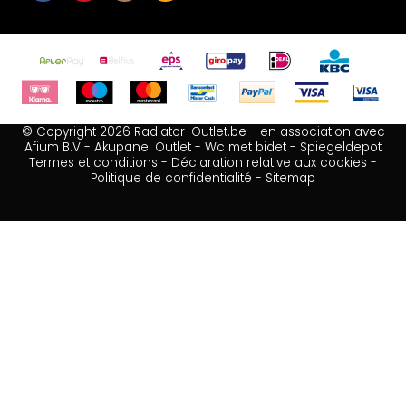
© Copyright 2026 Radiator-Outlet.be - en association avec
Afium B.V
-
Akupanel Outlet
-
Wc met bidet
-
Spiegeldepot
Termes et conditions
-
Déclaration relative aux cookies
-
Politique de confidentialité
-
Sitemap