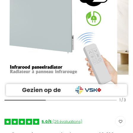
Gezien op de
1
/
3
5.0/5
(26 évaluations)