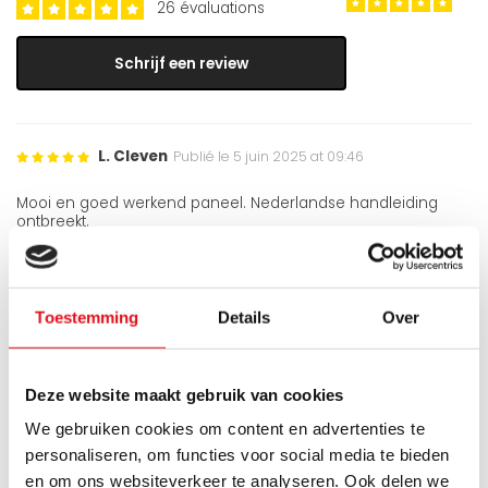
26 évaluations
Schrijf een review
L. Cleven
Publié le 5 juin 2025 at 09:46
Mooi en goed werkend paneel. Nederlandse handleiding
ontbreekt.
-
Geen nederlandse handleiding
Toestemming
Details
Over
Jean
Publié le 21 mars 2025 at 11:16
Wat me echt verrast heeft, is hoe snel deze radiator mijn
kamer verwarmt. Binnen enkele minuten voel ik de warmte al.
Deze website maakt gebruik van cookies
Geweldig voor koude winterdagen, ik kan hem aan iedereen
aanbevelen.
We gebruiken cookies om content en advertenties te
personaliseren, om functies voor social media te bieden
en om ons websiteverkeer te analyseren. Ook delen we