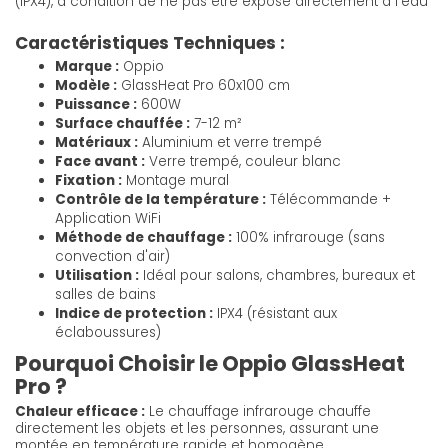
(IPX4), à condition de ne pas être exposé directement à l'eau
Caractéristiques Techniques :
Marque :
Oppio
Modèle :
GlassHeat Pro 60x100 cm
Puissance :
600W
Surface chauffée :
7-12 m²
Matériaux :
Aluminium et verre trempé
Face avant :
Verre trempé, couleur blanc
Fixation :
Montage mural
Contrôle de la température :
Télécommande +
Application WiFi
Méthode de chauffage :
100% infrarouge (sans
convection d'air)
Utilisation :
Idéal pour salons, chambres, bureaux et
salles de bains
Indice de protection :
IPX4 (résistant aux
éclaboussures)
Pourquoi Choisir le Oppio GlassHeat
Pro ?
Chaleur efficace :
Le chauffage infrarouge chauffe
directement les objets et les personnes, assurant une
montée en température rapide et homogène.