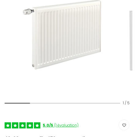
1
/
5
5.0/5
(1 évaluation)