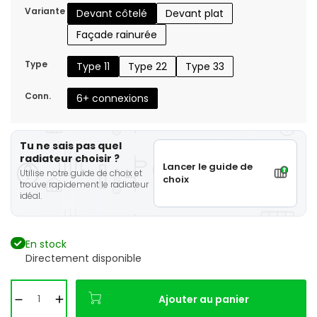
Variante
Devant côtelé
Devant plat
Façade rainurée
Type
Type 11
Type 22
Type 33
Conn.
6+ connexions
Tu ne sais pas quel
radiateur choisir ?
Lancer le guide de
Utilise notre guide de choix et
choix
trouve rapidement le radiateur
idéal.
En stock
Directement disponible
Ajouter au panier