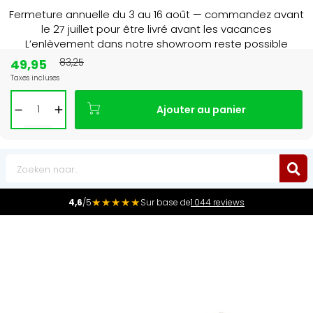
Fermeture annuelle du 3 au 16 août — commandez avant
le 27 juillet pour être livré avant les vacances
L’enlèvement dans notre showroom reste possible
jusqu’au 1er août à 16 h 30.
49,95
83,25
Taxes incluses
Leader du marché
des radiateurs au Benelux
Ajouter au panier
0
★★★★★
4,6
/5
Sur base de
1.044 reviews