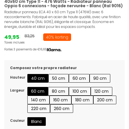
40x60 cm Type 11 - 476 Watts - Radiateur panneau
Oppio 6 connexions - façade nervurée - Blanc (Ral 9016)
Radiateur panneau ECA 40 x 60 cm Type 11 (476W) avec 6
raccordements. Fabriqué en acier de haute qualité, avec une finition
nervurée blanche (RAL 9016), élégante et classique. Économe en
énergie, durable et idéal pour les espaces compacts.
49,95
83,25
40% korting
Taxes incluses
Faites 3 paiements de €16,65.
Composez votre propre radiateur
Hauteur
40 cm
50 cm
60 cm
90 cm
Largeur
60 cm
80 cm
100 cm
120 cm
140 cm
160 cm
180 cm
200 cm
220 cm
260 cm
Couleur
Blanc