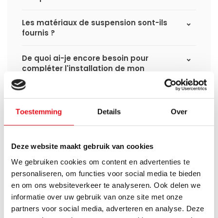
Les matériaux de suspension sont-ils
fournis ?
De quoi ai-je encore besoin pour
compléter l'installation de mon
radiateur ?
Set d’angle ou set droit : lequel dois-je
Toestemming
Details
Over
choisir ?
Puis-je connecter ma tête
Deze website maakt gebruik van cookies
thermostatique intelligente aux
radiateurs à panneaux de
We gebruiken cookies om content en advertenties te
Radiator‑Outlet ?
personaliseren, om functies voor social media te bieden
en om ons websiteverkeer te analyseren. Ook delen we
Comment calculer la capacité
informatie over uw gebruik van onze site met onze
nécessaire pour ma pièce ?
partners voor social media, adverteren en analyse. Deze