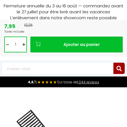
Fermeture annuelle du 3 au 16 août — commandez avant
le 27 juillet pour être livré avant les vacances
L’enlèvement dans notre showroom reste possible
jusqu’au 1er août à 16 h 30.
7,95
13,25
Taxes incluses
15+ jaar
de radiator specialist in NL & BE
Ajouter au panier
0
★★★★★
4,6
/5
Sur base de
1.044 reviews