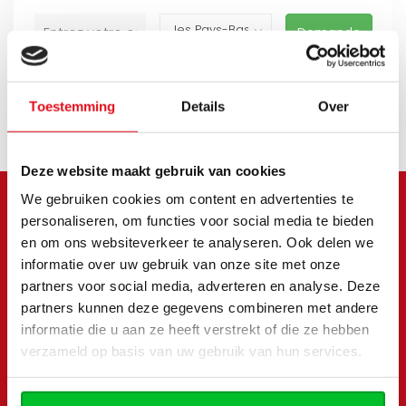
Demande
Toestemming
Details
Over
Deze website maakt gebruik van cookies
We gebruiken cookies om content en advertenties te
personaliseren, om functies voor social media te bieden
Meld je aan voor onze
en om ons websiteverkeer te analyseren. Ook delen we
nieuwsbrief
informatie over uw gebruik van onze site met onze
partners voor social media, adverteren en analyse. Deze
Blijf op de hoogte van onze laatste acties en
partners kunnen deze gegevens combineren met andere
aanbiedingen
informatie die u aan ze heeft verstrekt of die ze hebben
verzameld op basis van uw gebruik van hun services.
S'abonner