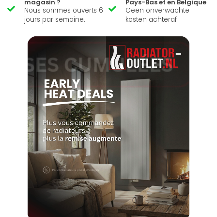
magasin ?
Pays-Bas et en Belgique
Nous sommes ouverts 6
Geen onverwachte
jours par semaine.
kosten achteraf