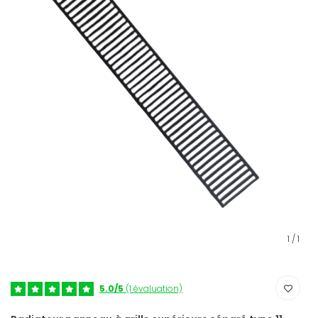
1
/
1
5.0/5
(1 évaluation)