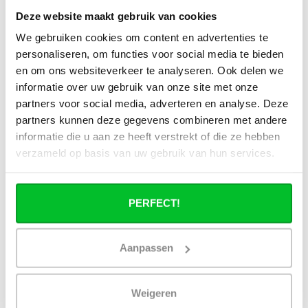
porte-serviettes électriques pour la
Deze website maakt gebruik van cookies
salle de bains ?
We gebruiken cookies om content en advertenties te
personaliseren, om functies voor social media te bieden
en om ons websiteverkeer te analyseren. Ook delen we
informatie over uw gebruik van onze site met onze
partners voor social media, adverteren en analyse. Deze
Avez-vous une question à propos de se produit.
partners kunnen deze gegevens combineren met andere
Simon est heureux de vous aider et peut répondre à
informatie die u aan ze heeft verstrekt of die ze hebben
toutes vos questions.
verzameld op basis van uw gebruik van hun services.
Envoyer un message
PERFECT!
Large éventail
Délai de réflexion de 14
jours
Livraison à partir de
Pas bon = remboursé
notre propre stock
Aanpassen
Venez vous chercher en
Livraison rapide aux
magasin ?
Pays-Bas et en Belgique
Weigeren
Nous sommes ouverts 6
Geen onverwachte