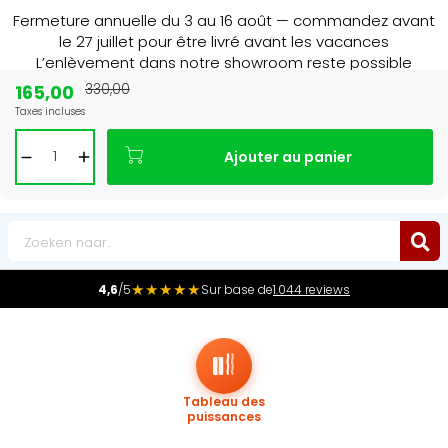
Fermeture annuelle du 3 au 16 août — commandez avant
le 27 juillet pour être livré avant les vacances
L’enlèvement dans notre showroom reste possible
jusqu’au 1er août à 16 h 30.
165,00
330,00
Taxes incluses
Leader du marché
des radiateurs au Benelux
Ajouter au panier
0
★★★★★
4,6
/5
Sur base de
1.044 reviews
Tableau des
puissances