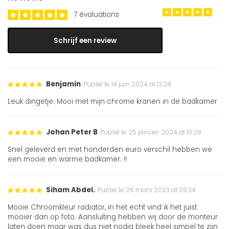
7 évaluations
Schrijf een review
Benjamin
Publié le 14 juin 2024 at 13:28
Leuk dingetje. Mooi met mijn chrome kranen in de badkamer
Johan Peter B
Publié le 25 janvier 2024 at 10:28
Snel geleverd en met honderden euro verschil hebben we
een mooie en warme badkamer. !!
Siham Abdel.
Publié le 25 mars 2023 at 09:34
Mooie Chroomkleur radiator, in het echt vind ik het juist
mooier dan op foto. Aansluiting hebben wij door de monteur
laten doen maar was dus niet nodig bleek heel simpel te zijn