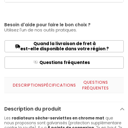
Besoin d'aide pour faire le bon choix ?
Utilisez l'un de nos outils pratiques.
Quand la livraison de fret à
est-elle disponible dans votre région ?
Questions fréquentes
Q
A
QUESTIONS
DESCRIPTION
SPÉCIFICATIONS
FRÉQUENTES
Description du produit
Les
radiateurs sèche-serviettes en chrome mat
que
nous proposons sont galvanisés (protection supplémentaire
contre la rouille). Il y a
6 points de connexion
: 2x en haut, 2x