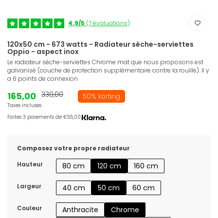
4.9/5
(7 évaluations)
120x50 cm - 673 watts - Radiateur sèche-serviettes
Oppio - aspect inox
Le radiateur sèche-serviettes Chrome mat que nous proposons est
galvanisé (couche de protection supplémentaire contre la rouille). Il y
a 6 points de connexion
165,00
330,00
50% korting
Taxes incluses
Faites 3 paiements de €55,00.
Composez votre propre radiateur
Hauteur
80 cm
120 cm
160 cm
Largeur
40 cm
50 cm
60 cm
Couleur
Anthracite
Chrome