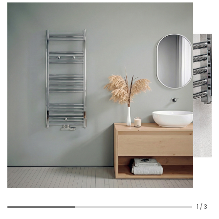
1
/
3