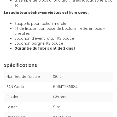
Ensemble de blocs à fond droit : si les tuyaux sortent du
sol.
Le radiateur sèche-serviettes est livré avec :
Supports pour fixation murale
Kit de fixation composé de boulons filetés en bois +
chevilles
Bouchon d'évent rotatif 1/2 pouce
Bouchon borgne 1/2 pouce
Garantie du fabricant de 2 ans !
Spécifications
Numéro de l'article
13612
EAN Code
6094112859841
Couleur
Chrome
Lester
9 kg