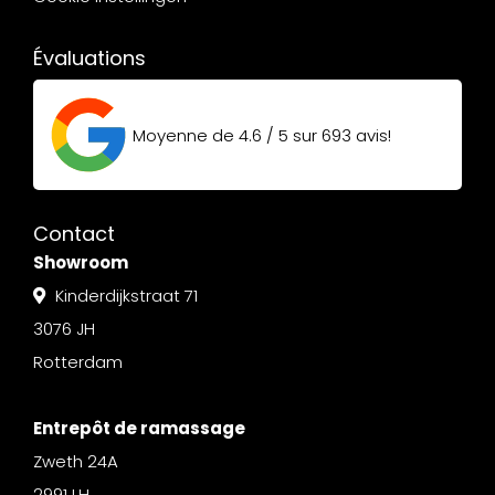
Évaluations
Moyenne de
4.6 / 5
sur
693
avis!
Contact
Showroom
Kinderdijkstraat 71
3076 JH
Rotterdam
Entrepôt de ramassage
Zweth 24A
2991 LH