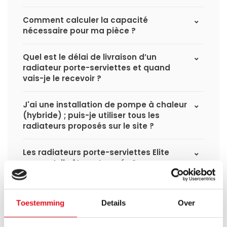
Comment calculer la capacité
nécessaire pour ma pièce ?
Quel est le délai de livraison d’un
radiateur porte-serviettes et quand
vais-je le recevoir ?
J'ai une installation de pompe à chaleur
(hybride) ; puis-je utiliser tous les
radiateurs proposés sur le site ?
Les radiateurs porte-serviettes Elite
peuvent-ils être retournés ?
Les radiateurs porte-serviettes Elite
peuvent-ils être raccordés par le haut ?
Toestemming
Details
Over
Avez-vous également des radiateurs