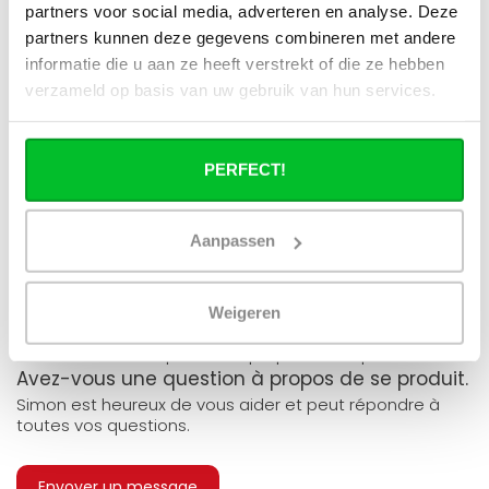
partners voor social media, adverteren en analyse. Deze
J'ai une installation de pompe à chaleur
(hybride), puis-je utiliser tous les
partners kunnen deze gegevens combineren met andere
radiateurs du site ?
informatie die u aan ze heeft verstrekt of die ze hebben
verzameld op basis van uw gebruik van hun services.
Puis-je utiliser tous les radiateurs du site
en combinaison avec un chauffage
urbain ?
PERFECT!
Un radiateur panneau fonctionne-t-il à
40°C ?
Aanpassen
Weigeren
Avez-vous une question à propos de se produit.
Simon est heureux de vous aider et peut répondre à
toutes vos questions.
Envoyer un message