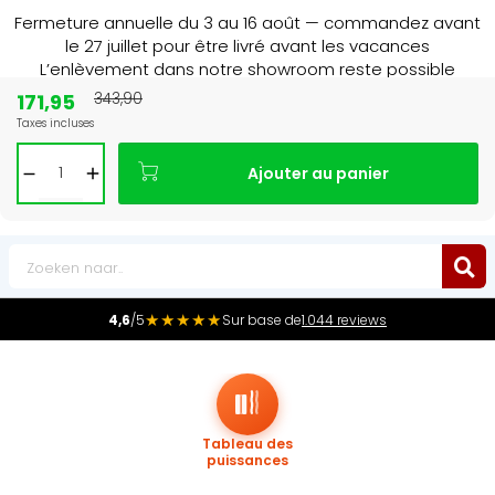
Fermeture annuelle du 3 au 16 août — commandez avant
le 27 juillet pour être livré avant les vacances
L’enlèvement dans notre showroom reste possible
jusqu’au 1er août à 16 h 30.
171,95
343,90
Taxes incluses
Leader du marché
des radiateurs au Benelux
Ajouter au panier
0
★★★★★
4,6
/5
Sur base de
1.044 reviews
Tableau des
puissances