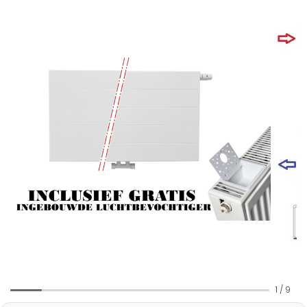
1
/
9