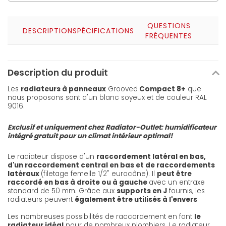
QUESTIONS
DESCRIPTION
SPÉCIFICATIONS
FRÉQUENTES
Description du produit
Les
radiateurs à panneaux
Grooved
Compact 8+
que
nous proposons sont d'un blanc soyeux et de couleur RAL
9016.
Exclusif et uniquement chez Radiator-Outlet: humidificateur
intégré gratuit pour un climat intérieur optimal!
Le radiateur dispose d'un
raccordement latéral en bas,
d'un raccordement central en bas et de raccordements
latéraux
(filetage femelle 1/2" eurocône). Il
peut être
raccordé en bas à droite ou à gauche
avec un entraxe
standard de 50 mm. Grâce aux
supports en J
fournis, les
radiateurs peuvent
également être utilisés à l'envers
.
Les nombreuses possibilités de raccordement en font
le
radiateur idéal
pour de nombreux plombiers. Le radiateur