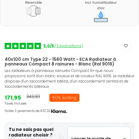
Réversible
Incl. humidificateur
d’air
5.0/5
(3 évaluations)
40x100 cm Type 22 - 1560 Watt - ECA Radiateur à
panneaux Compact 8 rainures - Blanc (Ral 9016)
Les radiateurs à panneaux rainurés Compact 8+ que nous
proposons sont d'un blanc soyeux et de couleur RAL 9016. Le radiateur
dispose d'un raccordement latéral, d'un raccordement central et de
raccordements latéraux.
171,95
343,90
50% korting
Taxes incluses
Faites 3 paiements de €57,32.
Tu ne sais pas quel
radiateur choisir ?
Lancer le guide de