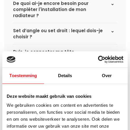
De quoi ai-je encore besoin pour
compléter l'installation de mon
radiateur ?
Set d’angle ou set droit : lequel dois-je
choisir ?
Puis-je connecter ma tête
thermostatique intelligente aux
radiateurs à panneaux de
Radiator‑Outlet ?
Toestemming
Details
Over
Comment calculer la capacité
nécessaire pour ma pièce ?
Deze website maakt gebruik van cookies
We gebruiken cookies om content en advertenties te
Quel est le délai de livraison d'un
radiateur à panneaux et quand le
personaliseren, om functies voor social media te bieden
recevrai-je si je passe une commande ?
en om ons websiteverkeer te analyseren. Ook delen we
informatie over uw gebruik van onze site met onze