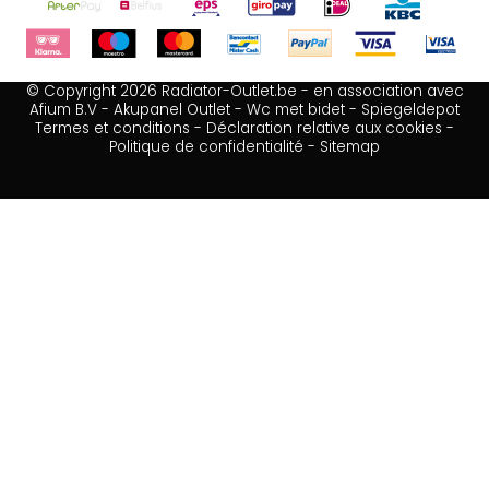
© Copyright 2026 Radiator-Outlet.be - en association avec
Afium B.V
-
Akupanel Outlet
-
Wc met bidet
-
Spiegeldepot
Termes et conditions
-
Déclaration relative aux cookies
-
Politique de confidentialité
-
Sitemap