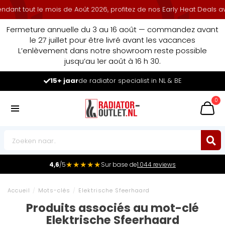
nt tout le mois de Août 2026, profitez de nos Early Heat Deals avec
Fermeture annuelle du 3 au 16 août — commandez avant
le 27 juillet pour être livré avant les vacances
L’enlèvement dans notre showroom reste possible
jusqu’au 1er août à 16 h 30.
15+ jaar
de radiator specialist in NL & BE
0
★★★★★
4,6
/5
Sur base de
1.044 reviews
Accueil
/
Mots-clés
/
Elektrische Sfeerhaard
Produits associés au mot-clé
Elektrische Sfeerhaard