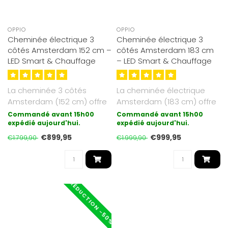
OPPIO
OPPIO
Cheminée électrique 3
Cheminée électrique 3
côtés Amsterdam 152 cm –
côtés Amsterdam 183 cm
LED Smart & Chauffage
– LED Smart & Chauffage
La cheminée 3 côtés
La cheminée électrique
Amsterdam (152 cm) offre
Amsterdam (183 cm) offre
un effet de flammes
un effet de flammes
Commandé avant 15h00
Commandé avant 15h00
réaliste et..
expédié aujourd'hui.
réaliste ..
expédié aujourd'hui.
€899,95
€999,95
€1.799,90
€1.999,90
RÉDUCTION -50%