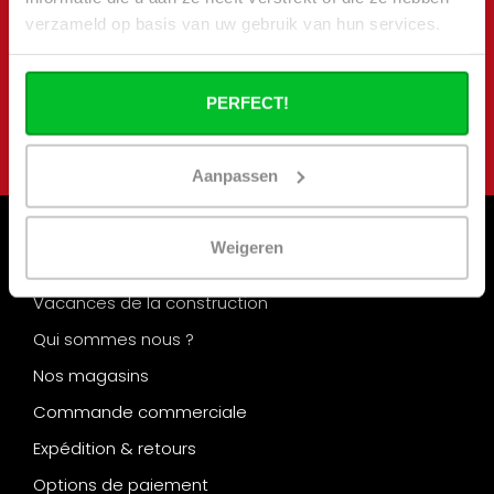
nieuwsbrief
verzameld op basis van uw gebruik van hun services.
Blijf op de hoogte van onze laatste acties en
aanbiedingen
PERFECT!
S'abonner
Aanpassen
Weigeren
Informations
Vacances de la construction
Qui sommes nous ?
Nos magasins
Commande commerciale
Expédition & retours
Options de paiement