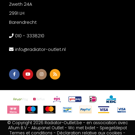
Zweth 24A
2991 LH
Barendrecht
010 - 3338210
info@radiator-outlet.nl
© Copyright 2026 Radiator-Outlet.be - en association avec
Afium B.V
-
Akupanel Outlet
-
Wc met bidet
-
Spiegeldepot
Termes et conditions
-
Déclaration relative aux cookies
-