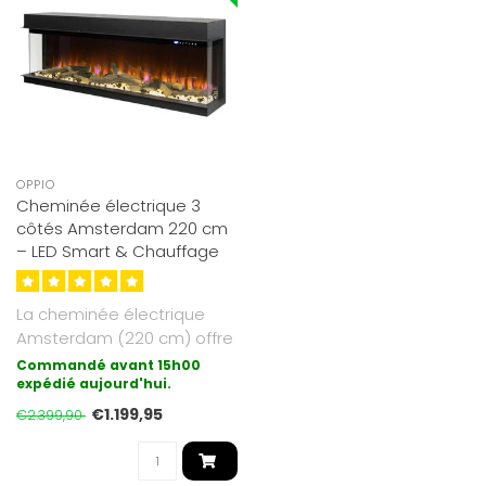
OPPIO
Cheminée électrique 3
côtés Amsterdam 220 cm
– LED Smart & Chauffage
La cheminée électrique
Amsterdam (220 cm) offre
un effet de flammes
Commandé avant 15h00
réaliste ..
expédié aujourd'hui.
€1.199,95
€2.399,90