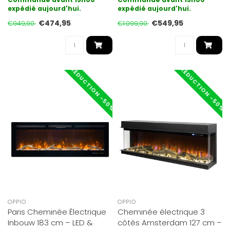
expédié aujourd'hui.
expédié aujourd'hui.
€474,95
€549,95
€949,90
€1.099,90
RÉDUCTION -50%
RÉDUCTION -50%
OPPIO
OPPIO
Paris Cheminée Électrique
Cheminée électrique 3
Inbouw 183 cm – LED &
côtés Amsterdam 127 cm –