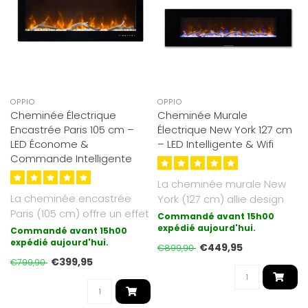
OPPIO
OPPIO
Cheminée Électrique
Cheminée Murale
Encastrée Paris 105 cm –
Électrique New York 127 cm
LED Économe &
– LED Intelligente & Wifi
Commande Intelligente
La cheminée murale New
La cheminée encastrée
York (127 cm) allie design
Paris (105 cm) offre un effet
moderne et technologie
Commandé avant 15h00
de flamme réaliste et une..
LED in..
expédié aujourd'hui.
Commandé avant 15h00
expédié aujourd'hui.
€449,95
€899,90
€399,95
€799,90