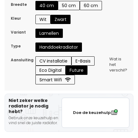
Breedte
40 cm
50 cm
60 cm
Kleur
Wit
Zwart
Variant
Lamellen
Type
Handdoekradiator
Wat is
Aansluiting
CV installatie
E-Basis
het
Eco Digital
Future
verschil?
Smart Wifi
Niet zeker welke
radiator je nodig
hebt?
Doe de keuzehulp
Gebruik onze keuzehulp en
vind snel de juiste radiator.