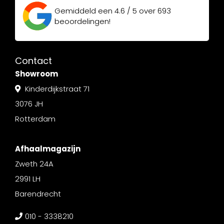
Gemiddeld een
4.6 / 5
over
693
beoordelingen!
Contact
Showroom
Kinderdijkstraat 71
3076 JH
Rotterdam
Afhaalmagazijn
Zweth 24A
2991 LH
Barendrecht
010 - 3338210