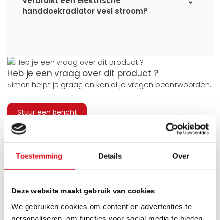
Verbruikt een elektrische
handdoekradiator veel stroom?
Heb je een vraag over dit product ?
Simon helpt je graag en kan al je vragen beantwoorden.
Stuur een bericht
Ruim assortiment
14 dagen bedenktijd
Levering uit eigen
Niet goed = Geld terug
Toestemming
Details
Over
voorraad
Zelf ophalen in de
Snelle levering in
winkel?
Nederland en België
Deze website maakt gebruik van cookies
Wij zijn 6 dagen per
Geen onverwachte
week open.
kosten achteraf
We gebruiken cookies om content en advertenties te
personaliseren, om functies voor social media te bieden