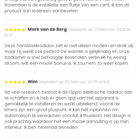
Bovendien is de installatie een fluitje van een cent. Ik kan dit
product aan iedereen aanbevelen.
Mark van de Berg
Geplaatst op 27 Februari 2025 at
10:27
Deze handdoekradiator ziet er niet alleen modern en strak uit,
maar hij werkt ook perfect! De warmte is gelijkmatig en onze
badkamer is snel behaaglijk. Bovendien verbruikt hij weinig
stroom, wat een mooie bonus is. Ik zou hem zo weer kopen.
Wim
Geplaatst op 25 Februari 2025 at 15:10
Na veel research besloot ik de Oppio elektrische radiator aan
te schaffen en ik heb er geen spijt van! Het apparaat is
gemakkelijk te installeren en werkt uitstekend. Vooral de
timers zijn een groot pluspunt; ik kan het inplannen om
automatisch te verwarmen voordat ik thuiskom. Het design is
ook prachtig, waardoor het een mooie aanvulling is op mijn
interieur. Ik ben helemaal tevreden.