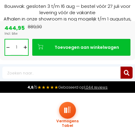
Bouwvak: gesloten 3 t/m 16 aug — bestel vóór 27 juli voor
levering vóór de vakantie
Afhalen in onze showroom is nog mogelijk t/m 1 augustus,
16:30 uur.
444,95
889,90
Incl. btw
Marktleider
in radiatoren in de Benelux
Toevoegen aan winkelwagen
0
★★★★★
4,6
/5
Gebaseerd op
1.044 reviews
Vermogens
Tabel