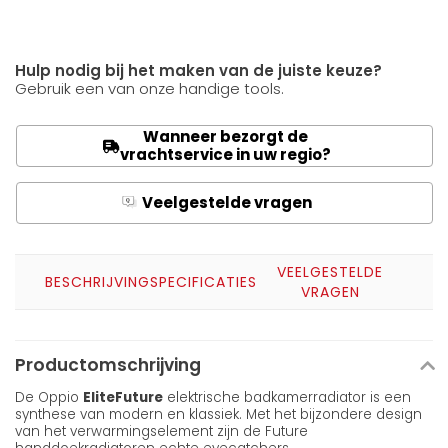
Hulp nodig bij het maken van de juiste keuze?
Gebruik een van onze handige tools.
Wanneer bezorgt de
vrachtservice in uw regio?
Veelgestelde vragen
Q
A
VEELGESTELDE
BESCHRIJVING
SPECIFICATIES
VRAGEN
Productomschrijving
De Oppio
Elite
Future
elektrische badkamerradiator is een
synthese van modern en klassiek. Met het bijzondere design
van het verwarmingselement zijn de Future