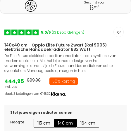
Geschikt voor
6
2
m
5.0/5
(13 beoordelingen)
140x40 cm - Oppio Elite Future Zwart (Ral 9005)
elektrische Handdoekradiator 682 Watt
De Elite Future elektrische badkamerradiator is een synthese van
modern en klassiek. Met het bijzondere design van het
verwarmingselement zijn de Future handdoekradiatoren echte
eyecatchers. Vandaag besteld, morgen in huis!
444,95
889,90
50% korting
Incl. btw
Maak 3 betalingen van €148,32.
Stel jouw eigen radiator samen
Hoogte
115 cm
140 cm
164 cm