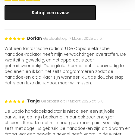
Schrijf een review
Dorian
Geplaatst op 17 Maart 2025 at 15:11
Wat een fantastische radiator! De Oppio elektrische
handdoekradiator heeft mijn verwachtingen overtroffen. De
kwaliteit is geweldig, en het apparaat is zeer
gebruiksvriendelijk. De digitale thermostaat is eenvoudig te
bedienen en ik kan het zelfs programmeren zodat de
handdoeken altijd klaar zijn wanneer ik uit de douche stap.
Het is een luxe die ik nooit meer wil missen.
Tanja
Geplaatst op 17 Maart 2025 at 15:10
De Oppio handdoekradiator is niet alleen een stijlvolle
aanvulling op mijn badkamer, maar ook zeer energie-
efficiënt. Ik merkte dat mijn energierekening niet veel stijgt,
zelfs met dagelijks gebruik. De handdoeken zijn altijd warm en
droog, wat een geweldig gevoel geeft, vooral in de winter.