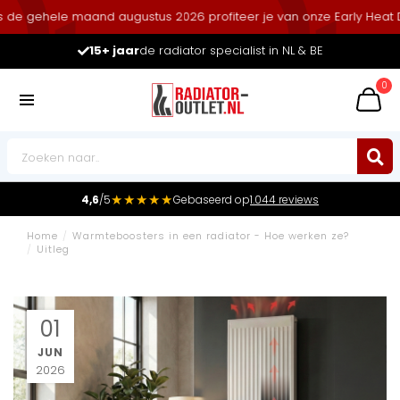
gehele maand augustus 2026 profiteer je van onze Early Heat Deals 
15+ jaar
de radiator specialist in NL & BE
0
★★★★★
4,6
/5
Gebaseerd op
1.044 reviews
Home
/
Warmteboosters in een radiator - Hoe werken ze?
/
Uitleg
01
JUN
2026