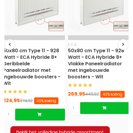
ECA
ECA
50x80 cm Type 11 - 928
50x80 cm Type 11 - 928
Watt - ECA Hybride 8+
Watt - ECA Hybride 8+
Geribbelde
Vlakke Paneelradiator
Paneelradiator met
met ingebouwde
ingebouwde boosters -
boosters - Wit
Wit
269,95
449,92
40% korting
224,95
374,92
40% korting
Bekijk het volledige hybride assortiment