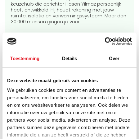
keuzehulp die oprichter Hasan Yilmaz persoonlijk
heeft ontwikkeld. Hij houdt rekening met jouw
ruimte, isolatie en verwarmingssysteem. Meer dan
30.000 mensen gingen je voor.
Start de keuzehulp
Toestemming
Details
Over
Veelgestelde vragen
Deze website maakt gebruik van cookies
Wat zijn warmteboosters in een radiator?
We gebruiken cookies om content en advertenties te
personaliseren, om functies voor social media te bieden
en om ons websiteverkeer te analyseren. Ook delen we
informatie over uw gebruik van onze site met onze
Zitten warmteboosters in elke radiator?
partners voor social media, adverteren en analyse. Deze
partners kunnen deze gegevens combineren met andere
informatie die u aan ze heeft verstrekt of die ze hebben