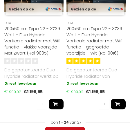
Gezien op de
Gezien op de
ECA
ECA
200x60 cm Type 22 - 3739
200x60 cm Type 22 - 3739
Watt - Duo Hybride
Watt - Duo Hybride
Verticale radiator met Wifi
Verticale radiator met Wifi
functie - vlakke voorzijde -
functie - gegroefde
Mat Zwart (Ral 9005)
voorzijde - Wit (Ral 9016)
De gepatenteerde Duo
De gepatenteerde Duo
Hybride radiator werkt op
Hybride radiator van
cv of elektrisch. Mat Zwart
Radiator-Outlet werkt
Direct leverbaar
Direct leverbaar
RAL 9..
zowel op cv (gas..
€1.199,95
€1.199,95
€1.999,92
€1.999,92
Toon
1
-
24
van 27