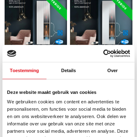
HYRBIDE
HYRBIDE
Gezien op de
Gezien op de
Toestemming
Details
Over
ECA
ECA
180x60 cm Type 22 - 3438
200x60 cm Type 22 - 3739
Watt - Duo Hybride
Watt - Duo Hybride
Verticale radiator met Wifi
Verticale radiator met Wifi
Deze website maakt gebruik van cookies
functie - gegroefde
functie - vlakke voorzijde -
We gebruiken cookies om content en advertenties te
voorzijde - Wit (Ral 9016)
Wit (Ral 9016)
personaliseren, om functies voor social media te bieden
en om ons websiteverkeer te analyseren. Ook delen we
De gepatenteerde Duo
De gepatenteerde Duo
informatie over uw gebruik van onze site met onze
Hybride radiator van
Hybride radiator van
partners voor social media, adverteren en analyse. Deze
Radiator-Outlet werkt
Radiator-Outlet werkt
Direct leverbaar
Direct leverbaar