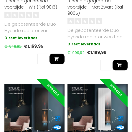
functie - geribbelde
functie - gegroefde
voorzijde - Wit (Ral 9016)
voorzijde - Mat Zwart (Ral
9005)
De gepatenteerde Duo
De gepatenteerde Duo
Hybride radiator van
Hybride radiator werkt op
Radiator-Outlet werkt
Direct leverbaar
cv of elektrisch. Mat Zwart
zowel op cv (gas..
Direct leverbaar
€1.169,95
€1.949,92
RAL 9..
€1.199,95
€1.999,92
HYRBIDE
HYRBIDE