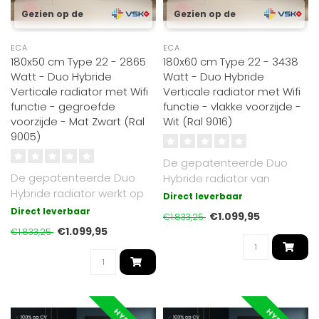
Gezien op de
Gezien op de
ECA
ECA
180x50 cm Type 22 - 2865
180x60 cm Type 22 - 3438
Watt - Duo Hybride
Watt - Duo Hybride
Verticale radiator met Wifi
Verticale radiator met Wifi
functie - gegroefde
functie - vlakke voorzijde -
voorzijde - Mat Zwart (Ral
Wit (Ral 9016)
9005)
De gepatenteerde Duo
De gepatenteerde Duo
Hybride radiator van
Hybride radiator werkt op
Radiator-Outlet werkt
Direct leverbaar
cv of elektrisch. Mat Zwart
zowel op cv (gas..
Direct leverbaar
€1.099,95
€1.833,25
RAL 9..
€1.099,95
€1.833,25