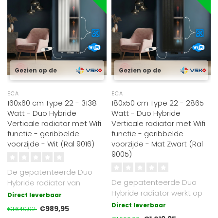
Gezien op de
Gezien op de
ECA
ECA
160x60 cm Type 22 - 3138
180x50 cm Type 22 - 2865
Watt - Duo Hybride
Watt - Duo Hybride
Verticale radiator met Wifi
Verticale radiator met Wifi
functie - geribbelde
functie - geribbelde
voorzijde - Wit (Ral 9016)
voorzijde - Mat Zwart (Ral
9005)
De gepatenteerde Duo
De gepatenteerde Duo
Hybride radiator van
Hybride radiator werkt op
Radiator-Outlet werkt
Direct leverbaar
cv of elektrisch. Voorzien
zowel op cv (gas..
Direct leverbaar
€989,95
€1.649,92
van Op..