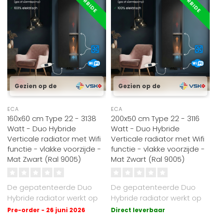
HYRBIDE
HYRBIDE
Gezien op de
Gezien op de
ECA
ECA
160x60 cm Type 22 - 3138
200x50 cm Type 22 - 3116
Watt - Duo Hybride
Watt - Duo Hybride
Verticale radiator met Wifi
Verticale radiator met Wifi
functie - vlakke voorzijde -
functie - vlakke voorzijde -
Mat Zwart (Ral 9005)
Mat Zwart (Ral 9005)
De gepatenteerde Duo
De gepatenteerde Duo
Hybride radiator werkt op
Hybride radiator werkt op
cv of elektrisch. Met Oppio
cv of elektrisch. Mat Zwart
Pre-order - 26 juni 2026
Direct leverbaar