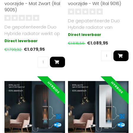
voorzijde - Mat Zwart (Ral
voorzijde - Wit (Ral 9016)
9005)
De gepatenteerde Duo
De gepatenteerde Duo
Hybride radiator van
Hybride radiator werkt op
Radiator-Outlet werkt
Direct leverbaar
cv of elektrisch. Voorzien
zowel op cv (gas..
Direct leverbaar
€1.089,95
€1.816,58
van Op..
€1.079,95
€1.799,92
HYRBIDE
HYRBIDE