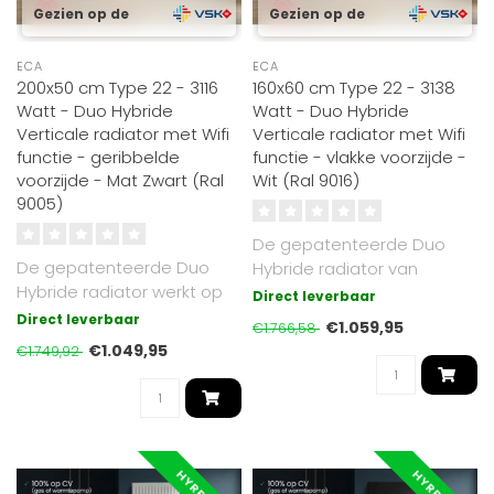
Gezien op de
Gezien op de
ECA
ECA
200x50 cm Type 22 - 3116
160x60 cm Type 22 - 3138
Watt - Duo Hybride
Watt - Duo Hybride
Verticale radiator met Wifi
Verticale radiator met Wifi
functie - geribbelde
functie - vlakke voorzijde -
voorzijde - Mat Zwart (Ral
Wit (Ral 9016)
9005)
De gepatenteerde Duo
De gepatenteerde Duo
Hybride radiator van
Hybride radiator werkt op
Radiator-Outlet werkt
Direct leverbaar
cv of elektrisch. Met Oppio
zowel op cv (gas..
Direct leverbaar
€1.059,95
€1.766,58
warmt..
€1.049,95
€1.749,92
HYRBIDE
HYRBIDE