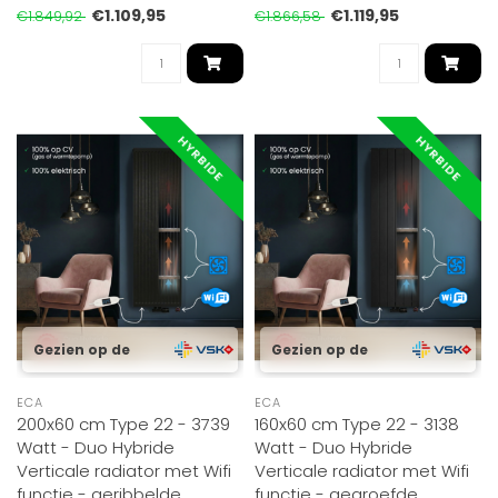
warmt..
RAL 9..
€1.109,95
€1.119,95
€1.849,92
€1.866,58
HYRBIDE
HYRBIDE
Gezien op de
Gezien op de
ECA
ECA
200x60 cm Type 22 - 3739
160x60 cm Type 22 - 3138
Watt - Duo Hybride
Watt - Duo Hybride
Verticale radiator met Wifi
Verticale radiator met Wifi
functie - geribbelde
functie - gegroefde