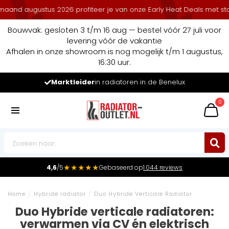
us 2026 profiteer je van onze Early Heat Deals met stapelkorting.
Bouwvak: gesloten 3 t/m 16 aug — bestel vóór 27 juli voor
levering vóór de vakantie
Afhalen in onze showroom is nog mogelijk t/m 1 augustus,
16:30 uur.
Marktleider
in radiatoren in de Benelux
0
★★★★★
4,6
/5
Gebaseerd op
1.044 reviews
Home
/
Hybride radiator
/
Duo Hybride Verticale Radiator
Duo Hybride verticale radiatoren:
verwarmen via CV én elektrisch