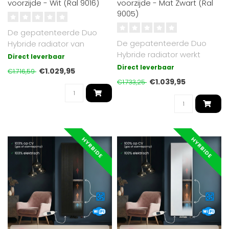
voorzijde - Wit (Ral 9016)
voorzijde - Mat Zwart (Ral
9005)
De gepatenteerde Duo
De gepatenteerde Duo
Hybride radiator van
Hybride radiator werkt
Radiator-Outlet werkt
Direct leverbaar
zowel op cv (gas of
zowel op cv (gas..
Direct leverbaar
€1.029,95
€1.716,59
warmtepomp) als ..
€1.039,95
€1.733,25
HYRBIDE
HYRBIDE