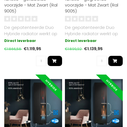
voorzijde - Mat Zwart (Ral
voorzijde - Mat Zwart (Ral
9005)
9005)
De gepatenteerde Duo
De gepatenteerde Duo
Hybride radiator werkt op
Hybride radiator werkt op
cv of elektrisch. Met Oppio
cv of elektrisch. Mat Zwart
Direct leverbaar
Direct leverbaar
warmt..
RAL 9..
€1.119,95
€1.139,95
€1.866,58
€1.899,92
HYRBIDE
HYRBIDE