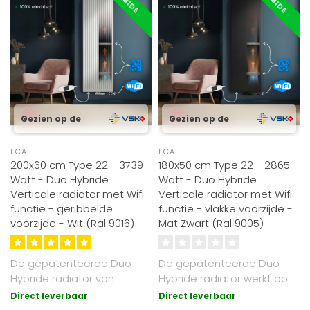
Gezien op de
Gezien op de
ECA
ECA
200x60 cm Type 22 - 3739
180x50 cm Type 22 - 2865
Watt - Duo Hybride
Watt - Duo Hybride
Verticale radiator met Wifi
Verticale radiator met Wifi
functie - geribbelde
functie - vlakke voorzijde -
voorzijde - Wit (Ral 9016)
Mat Zwart (Ral 9005)
De gepatenteerde Duo
De gepatenteerde Duo
Hybride radiator van
Hybride radiator werkt op
Radiator-Outlet werkt
cv of elektrisch. Luxe Mat
Direct leverbaar
Direct leverbaar
zowel op cv (gas..
Zwart ..