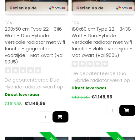
Gezien op de
Gezien op de
ECA
ECA
200x50 cm Type 22 - 3116
180x60 cm Type 22 - 3438
Watt - Duo Hybride
Watt - Duo Hybride
Verticale radiator met Wifi
Verticale radiator met Wifi
functie - gegroefde
functie - vlakke voorzijde -
voorzijde - Mat Zwart (Ral
Mat Zwart (Ral 9005)
9005)
De gepatenteerde Duo
De gepatenteerde Duo
Hybride radiator werkt op
Hybride radiator werkt op
cv of elektrisch. Luxe Mat
Direct leverbaar
cv of elektrisch. Mat Zwart
Zwart ..
Direct leverbaar
€1.149,95
€1.916,58
RAL 9..
€1.149,95
€1.916,58