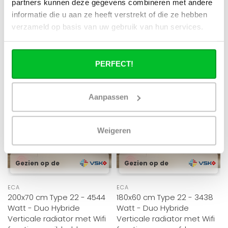
partners kunnen deze gegevens combineren met andere
zowel op cv (gas..
zowel op cv (gas..
€1.149,95
€1.149,95
€1.916,58
€1.916,58
informatie die u aan ze heeft verstrekt of die ze hebben
verzameld op basis van uw gebruik van hun services.
PERFECT!
HYRBIDE
HYRBIDE
Aanpassen
Weigeren
Gezien op de
Gezien op de
ECA
ECA
200x70 cm Type 22 - 4544
180x60 cm Type 22 - 3438
Watt - Duo Hybride
Watt - Duo Hybride
Verticale radiator met Wifi
Verticale radiator met Wifi