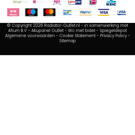
© Copyright 2026 Radiator-Outlet.nl - in samenwerking met
Afium B.V
-
Akupanel Outlet
-
Wc met bidet
-
Spiegeldepot
Algemene voorwaarden
-
Cookie Statement
-
Privacy Policy
-
Sitemap