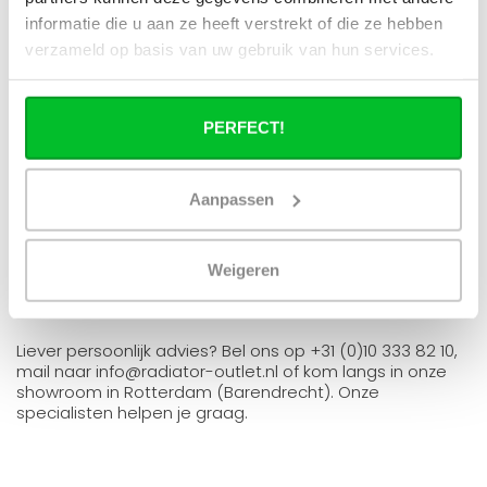
informatie die u aan ze heeft verstrekt of die ze hebben
Vul de gegevens van je huidige radiator in en ontvang
verzameld op basis van uw gebruik van hun services.
direct advies. Je ziet welke maat en capaciteit je nodig
hebt én welke radiatoren uit ons assortiment geschikt
zijn.
PERFECT!
Bij Radiator-Outlet vind je radiatoren van topkwaliteit
voor een eerlijke prijs. Direct uit voorraad leverbaar met
10 jaar fabrieksgarantie.
Aanpassen
Vind mijn nieuwe radiator
Weigeren
Bekijk alle radiatoren
Liever persoonlijk advies? Bel ons op +31 (0)10 333 82 10,
mail naar
info@radiator-outlet.nl
of kom langs in onze
showroom in Rotterdam (Barendrecht). Onze
specialisten helpen je graag.