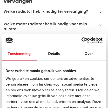
vervangen
Welke radiator heb ik nodig ter vervanging?
Welke maat radiator heb ik nodig voor mijn
ruimte?
Welke capaciteit radiator heb ik nodig?
Toestemming
Details
Over
Kan ik een andere maat nemen dan mijn
huidige radiator?
Deze website maakt gebruik van cookies
Welk type radiator geeft de meeste warmte?
We gebruiken cookies om content en advertenties te
Passen de aansluitingen van mijn nieuwe
personaliseren, om functies voor social media te bieden
radiator?
en om ons websiteverkeer te analyseren. Ook delen we
informatie over uw gebruik van onze site met onze
partners voor social media, adverteren en analyse. Deze
Ontdek welke radiator je nodig hebt
partners kunnen deze gegevens combineren met andere