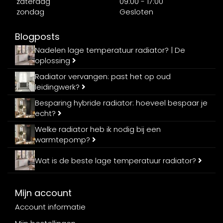
zaterdag
09:00 - 17:00
zondag
Gesloten
Blogposts
Nadelen lage temperatuur radiator? | De
oplossing
Radiator vervangen: past het op oud
leidingwerk?
Besparing hybride radiator: hoeveel bespaar je
echt?
Welke radiator heb ik nodig bij een
warmtepomp?
Wat is de beste lage temperatuur radiator?
Mijn account
Account informatie