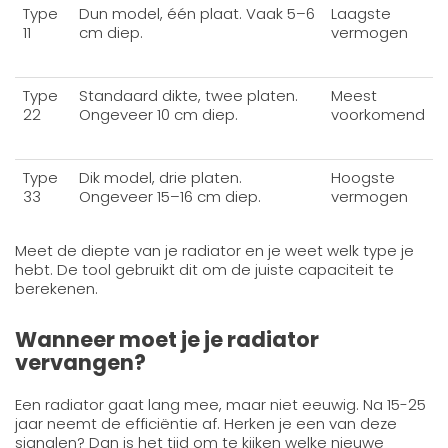
Type
Dun model, één plaat. Vaak 5–6
Laagste
11
cm diep.
vermogen
Type
Standaard dikte, twee platen.
Meest
22
Ongeveer 10 cm diep.
voorkomend
Type
Dik model, drie platen.
Hoogste
33
Ongeveer 15–16 cm diep.
vermogen
Meet de diepte van je radiator en je weet welk type je
hebt. De tool gebruikt dit om de juiste capaciteit te
berekenen.
Wanneer moet je je radiator
vervangen?
Een radiator gaat lang mee, maar niet eeuwig. Na 15-25
jaar neemt de efficiëntie af. Herken je een van deze
signalen? Dan is het tijd om te kijken welke nieuwe