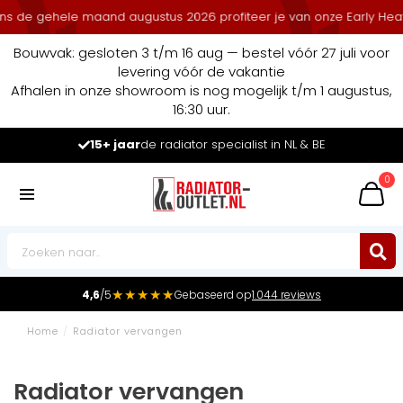
de gehele maand augustus 2026 profiteer je van onze Early Heat Dea
Bouwvak: gesloten 3 t/m 16 aug — bestel vóór 27 juli voor
levering vóór de vakantie
Afhalen in onze showroom is nog mogelijk t/m 1 augustus,
16:30 uur.
15+ jaar
de radiator specialist in NL & BE
0
★★★★★
4,6
/5
Gebaseerd op
1.044 reviews
Home
/
Radiator vervangen
Radiator vervangen