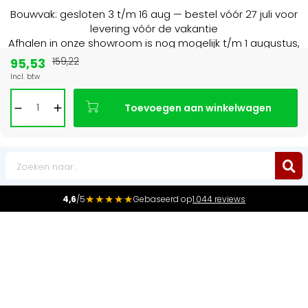
Bouwvak: gesloten 3 t/m 16 aug — bestel vóór 27 juli voor
levering vóór de vakantie
Afhalen in onze showroom is nog mogelijk t/m 1 augustus,
16:30 uur.
95,53
159,22
Incl. btw
15+ jaar
de radiator specialist in NL & BE
Toevoegen aan winkelwagen
0
★★★★★
4,6
/5
Gebaseerd op
1.044 reviews