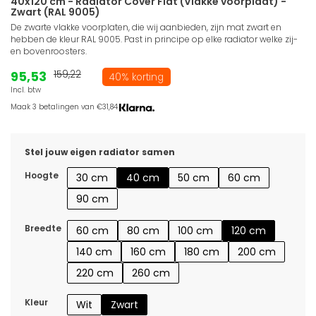
40x120 cm - Radiator Cover Flat (Vlakke voorplaat) -
Zwart (RAL 9005)
De zwarte vlakke voorplaten, die wij aanbieden, zijn mat zwart en
hebben de kleur RAL 9005. Past in principe op elke radiator welke zij-
en bovenroosters.
95,53
159,22
40% korting
Incl. btw
Maak 3 betalingen van €31,84.
Stel jouw eigen radiator samen
Hoogte
30 cm
40 cm
50 cm
60 cm
90 cm
Breedte
60 cm
80 cm
100 cm
120 cm
140 cm
160 cm
180 cm
200 cm
220 cm
260 cm
Kleur
Wit
Zwart