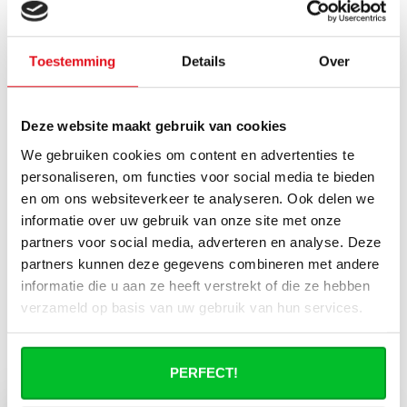
Reviews
Toestemming
Details
Over
1 beoordeling
Deze website maakt gebruik van cookies
Schrijf een review
We gebruiken cookies om content en advertenties te
personaliseren, om functies voor social media te bieden
en om ons websiteverkeer te analyseren. Ook delen we
Hanife Of
Geplaatst op 14 Juni 2023 at 11:09
informatie over uw gebruik van onze site met onze
Losse voorplaat voor mijn radiator was eenvoudig te
partners voor social media, adverteren en analyse. Deze
installeren, erg blij mee!
partners kunnen deze gegevens combineren met andere
informatie die u aan ze heeft verstrekt of die ze hebben
Wanneer bezorgt de vrachtservice in
verzameld op basis van uw gebruik van hun services.
uw regio?
Geldt niet voor postzendingen!
PERFECT!