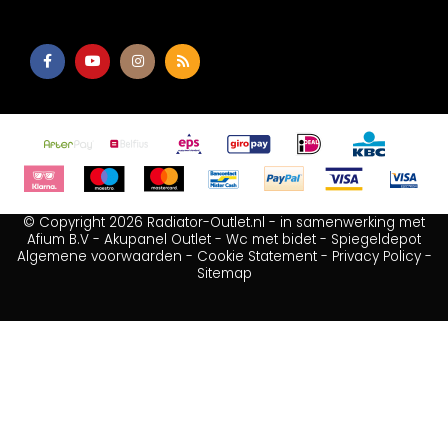
© Copyright 2026 Radiator-Outlet.nl - in samenwerking met
Afium B.V
-
Akupanel Outlet
-
Wc met bidet
-
Spiegeldepot
Algemene voorwaarden
-
Cookie Statement
-
Privacy Policy
-
Sitemap