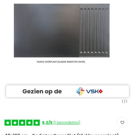
Gezien op de
1
/
1
5.0/5
(1 beoordeling)