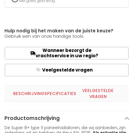
Niet goed, geld terug
Hulp nodig bij het maken van de juiste keuze?
Gebruik een van onze handige tools.
Wanneer bezorgt de
vrachtservice in uw regio?
Veelgestelde vragen
Q
A
VEELGESTELDE
BESCHRIJVING
SPECIFICATIES
VRAGEN
Productomschrijving
De Super 8+ type 11 paneelradiatoren, die wij aanbieden, zijn
zijdeglans wit en hebben de kleur RAL 9016.
Als extratje zijn