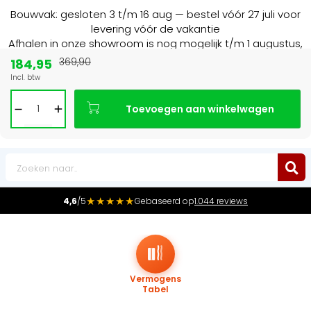
Bouwvak: gesloten 3 t/m 16 aug — bestel vóór 27 juli voor
levering vóór de vakantie
Afhalen in onze showroom is nog mogelijk t/m 1 augustus,
16:30 uur.
184,95
369,90
Incl. btw
Marktleider
in radiatoren in de Benelux
Toevoegen aan winkelwagen
0
★★★★★
4,6
/5
Gebaseerd op
1.044 reviews
Vermogens
Tabel