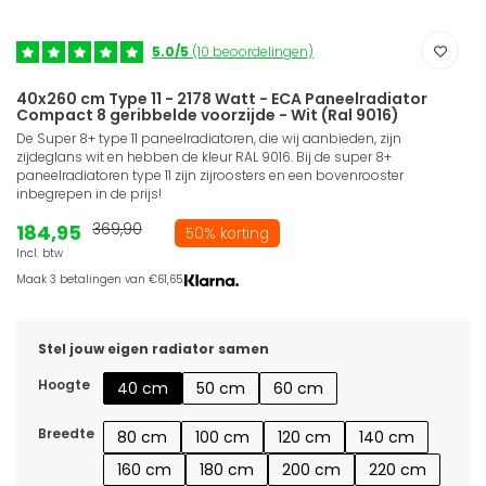
5.0/5
(10 beoordelingen)
40x260 cm Type 11 - 2178 Watt - ECA Paneelradiator
Compact 8 geribbelde voorzijde - Wit (Ral 9016)
De Super 8+ type 11 paneelradiatoren, die wij aanbieden, zijn
zijdeglans wit en hebben de kleur RAL 9016. Bij de super 8+
paneelradiatoren type 11 zijn zijroosters en een bovenrooster
inbegrepen in de prijs!
184,95
369,90
50% korting
Incl. btw
Maak 3 betalingen van €61,65.
Stel jouw eigen radiator samen
Hoogte
40 cm
50 cm
60 cm
Breedte
80 cm
100 cm
120 cm
140 cm
160 cm
180 cm
200 cm
220 cm