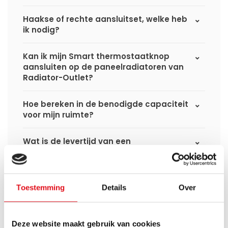
Haakse of rechte aansluitset, welke heb
ik nodig?
Kan ik mijn Smart thermostaatknop
aansluiten op de paneelradiatoren van
Radiator-Outlet?
Hoe bereken in de benodigde capaciteit
voor mijn ruimte?
Wat is de levertijd van een
paneelradiator en wanneer ontvang ik
deze als ik een bestelling plaats?
Toestemming
Details
Over
Ik heb een (hybride) warmtepomp
installatie, kan ik alle radiatoren
gebruiken uit de website?
Deze website maakt gebruik van cookies