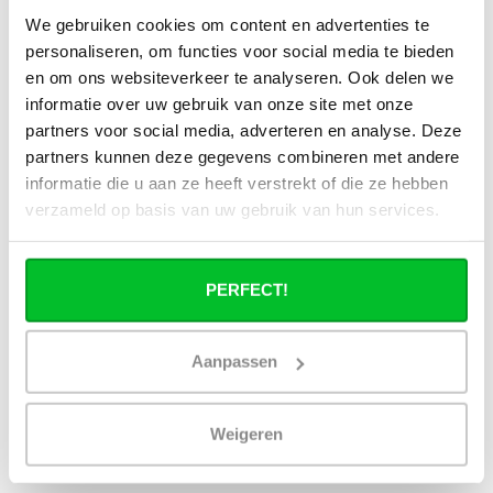
Kan ik alle radiatoren op de website
We gebruiken cookies om content en advertenties te
toepassen in combinatie met
personaliseren, om functies voor social media te bieden
stadsverwarming?
en om ons websiteverkeer te analyseren. Ook delen we
informatie over uw gebruik van onze site met onze
Werkt een paneelradiator ook bij 40
partners voor social media, adverteren en analyse. Deze
graden aanvoertemperatuur?
partners kunnen deze gegevens combineren met andere
informatie die u aan ze heeft verstrekt of die ze hebben
verzameld op basis van uw gebruik van hun services.
Heb je een vraag over dit product ?
PERFECT!
Simon helpt je graag en kan al je vragen beantwoorden.
Aanpassen
Stuur een bericht
Weigeren
Ruim assortiment
14 dagen bedenktijd
Levering uit eigen
Niet goed = Geld terug
voorraad