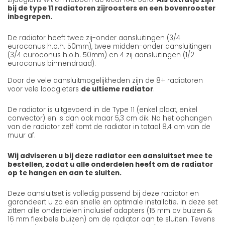
bij de type 11 radiatoren zijroosters en een bovenrooster
inbegrepen.
De radiator heeft twee zij-onder aansluitingen (3/4
euroconus h.o.h. 50mm), twee midden-onder aansluitingen
(3/4 euroconus h.o.h. 50mm) en 4 zij aansluitingen (1/2
euroconus binnendraad).
Door de vele aansluitmogelijkheden zijn de 8+ radiatoren
voor vele loodgieters
de ultieme radiator
.
De radiator is uitgevoerd in de Type 11 (enkel plaat, enkel
convector) en is dan ook maar 5,3 cm dik. Na het ophangen
van de radiator zelf komt de radiator in totaal 8,4 cm van de
muur af.
Wij adviseren u bij deze radiator een aansluitset mee te
bestellen, zodat u alle onderdelen heeft om de radiator
op te hangen en aan te sluiten.
Deze aansluitset is volledig passend bij deze radiator en
garandeert u zo een snelle en optimale installatie. In deze set
zitten alle onderdelen inclusief adapters (15 mm cv buizen &
16 mm flexibele buizen) om de radiator aan te sluiten. Tevens