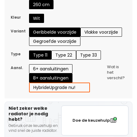
260 cm
Kleur
Wit
Variant
Geribbelde voorzijde
Vlakke voorzijde
Gegroefde voorzijde
Type
Type 11
Type 22
Type 33
Wat is
Aansl.
6+ aansluitingen
het
8+ aansluitingen
verschil?
Hybride
Upgrade nu!
Niet zeker welke
radiator je nodig
hebt?
Doe de keuzehulp
Gebruik onze keuzehulp en
vind snel de juiste radiator.