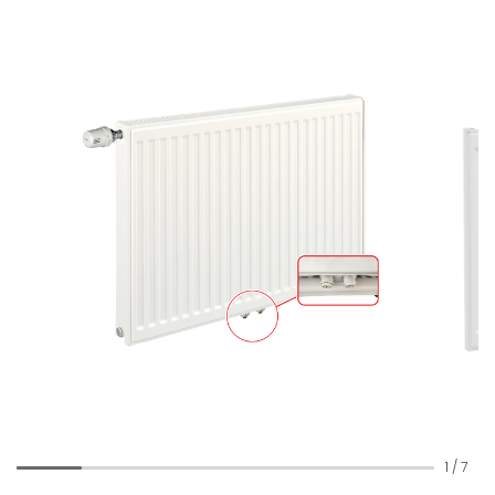
1
/
7