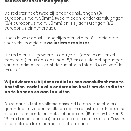
een bovenrooster inbegrepen.
De radiator heeft twee zij-onder aansluitingen (3/4
euroconus h.o.h. 50mm), twee midden-onder aansluitingen
(3/4 euroconus h.o.h. 50mm) en 4 zij aansluitingen (1/2
euroconus binnendraad).
Door de vele aansluitmogelijkheden zijn de 8+ radiatoren
voor vele loodgieters
de ultieme radiator
.
De radiator is uitgevoerd in de Type 11 (enkel plaat, enkel
convector) en is dan ook maar 5,3 cm dik. Na het ophangen
van de radiator zelf komt de radiator in totaal 8,4 cm van de
muur af.
Wij adviseren u bij deze radiator een aansluitset mee te
bestellen, zodat u alle onderdelen heeft om de radiator
op te hangen en aan te sluiten.
Deze aansluitset is volledig passend bij deze radiator en
garandeert u zo een snelle en optimale installatie. In deze set
zitten alle onderdelen inclusief adapters (15 mm cv buizen &
16 mm flexibele buizen) om de radiator aan te sluiten. Tevens
zit er ook een luxe thermostatische kraan bij.