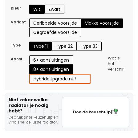
Kleur
Wit
Zwart
Variant
Geribbelde voorzijde
Vlakke voorzijde
Gegroefde voorzijde
Type
Type 11
Type 22
Type 33
Wat is
Aansl.
6+ aansluitingen
het
8+ aansluitingen
verschil?
Hybride
Upgrade nu!
Niet zeker welke
radiator je nodig
hebt?
Doe de keuzehulp
Gebruik onze keuzehulp en
vind snel de juiste radiator.