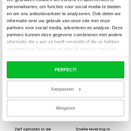
toepassen in combinatie met
personaliseren, om functies voor social media te bieden
stadsverwarming?
en om ons websiteverkeer te analyseren. Ook delen we
informatie over uw gebruik van onze site met onze
Werkt een paneelradiator ook bij 40
partners voor social media, adverteren en analyse. Deze
graden aanvoertemperatuur?
partners kunnen deze gegevens combineren met andere
informatie die u aan ze heeft verstrekt of die ze hebben
verzameld op basis van uw gebruik van hun services.
Heb je een vraag over dit product ?
PERFECT!
Simon helpt je graag en kan al je vragen beantwoorden.
Aanpassen
Stuur een bericht
Ruim assortiment
14 dagen bedenktijd
Weigeren
Levering uit eigen
Niet goed = Geld terug
voorraad
Zelf ophalen in de
Snelle levering in