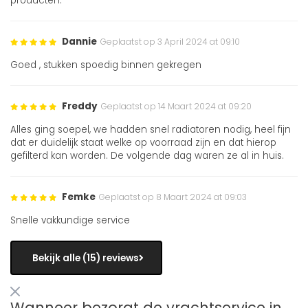
producten.
Dannie
Geplaatst op 3 April 2024 at 09:10
Goed , stukken spoedig binnen gekregen
Freddy
Geplaatst op 14 Maart 2024 at 09:20
Alles ging soepel, we hadden snel radiatoren nodig, heel fijn
dat er duidelijk staat welke op voorraad zijn en dat hierop
gefilterd kan worden. De volgende dag waren ze al in huis.
Femke
Geplaatst op 8 Maart 2024 at 09:03
Snelle vakkundige service
Bekijk alle (15) reviews
Wanneer bezorgt de vrachtservice in