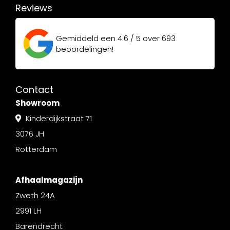
Reviews
Gemiddeld een
4.6 / 5
over
693
beoordelingen!
Contact
Showroom
Kinderdijkstraat 71
3076 JH
Rotterdam
Afhaalmagazijn
Zweth 24A
2991 LH
Barendrecht