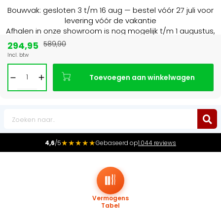
Bouwvak: gesloten 3 t/m 16 aug — bestel vóór 27 juli voor
levering vóór de vakantie
Afhalen in onze showroom is nog mogelijk t/m 1 augustus,
16:30 uur.
294,95
589,90
Incl. btw
Marktleider
in radiatoren in de Benelux
Toevoegen aan winkelwagen
0
★★★★★
4,6
/5
Gebaseerd op
1.044 reviews
Vermogens
Tabel