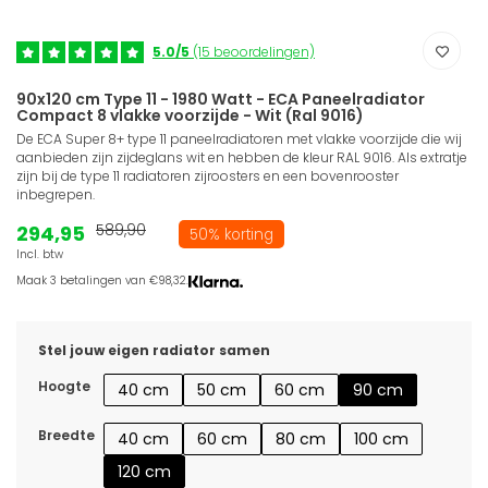
5.0/5
(15 beoordelingen)
90x120 cm Type 11 - 1980 Watt - ECA Paneelradiator
Compact 8 vlakke voorzijde - Wit (Ral 9016)
De ECA Super 8+ type 11 paneelradiatoren met vlakke voorzijde die wij
aanbieden zijn zijdeglans wit en hebben de kleur RAL 9016. Als extratje
zijn bij de type 11 radiatoren zijroosters en een bovenrooster
inbegrepen.
294,95
589,90
50% korting
Incl. btw
Maak 3 betalingen van €98,32.
Stel jouw eigen radiator samen
Hoogte
40 cm
50 cm
60 cm
90 cm
Breedte
40 cm
60 cm
80 cm
100 cm
120 cm