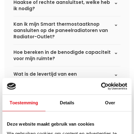
Haakse of rechte aansluitset, welke heb
ik nodig?
Kan ik mijn Smart thermostaatknop
aansluiten op de paneelradiatoren van
Radiator-Outlet?
Hoe bereken in de benodigde capaciteit
voor mijn ruimte?
Wat is de levertijd van een
paneelradiator en wanneer ontvang ik
deze als ik een bestelling plaats?
Ik heb een (hybride) warmtepomp
Toestemming
Details
Over
installatie, kan ik alle radiatoren
gebruiken uit de website?
Deze website maakt gebruik van cookies
Kan ik alle radiatoren op de website
We gebruiken cookies om content en advertenties te