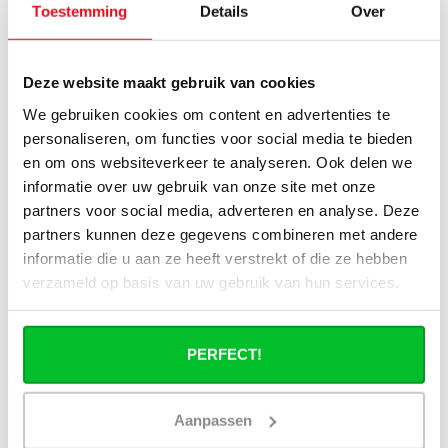
gerust
contact
met ons op!
Toestemming
Details
Over
Deze website maakt gebruik van cookies
Recente artikelen
We gebruiken cookies om content en advertenties te
personaliseren, om functies voor social media te bieden
15-07-2026
en om ons websiteverkeer te analyseren. Ook delen we
Nadelen lage temperatuur radiator? | De
oplossing
informatie over uw gebruik van onze site met onze
partners voor social media, adverteren en analyse. Deze
partners kunnen deze gegevens combineren met andere
15-07-2026
informatie die u aan ze heeft verstrekt of die ze hebben
Radiator vervangen: past het op oud
leidingwerk?
verzameld op basis van uw gebruik van hun services.
15-07-2026
Besparing hybride radiator: hoeveel
PERFECT!
bespaar je echt?
Aanpassen
30-06-2026