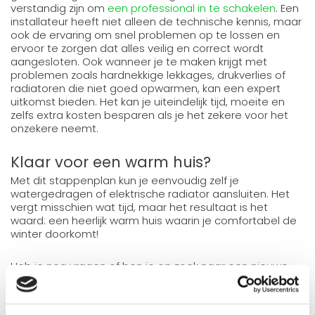
verstandig zijn om
een professional in te schakelen
. Een
installateur heeft niet alleen de technische kennis, maar
ook de ervaring om snel problemen op te lossen en
ervoor te zorgen dat alles veilig en correct wordt
aangesloten. Ook wanneer je te maken krijgt met
problemen zoals hardnekkige lekkages, drukverlies of
radiatoren die niet goed opwarmen, kan een expert
uitkomst bieden. Het kan je uiteindelijk tijd, moeite en
zelfs extra kosten besparen als je het zekere voor het
onzekere neemt.
Klaar voor een warm huis?
Met dit stappenplan kun je eenvoudig zelf je
watergedragen of elektrische radiator aansluiten. Het
vergt misschien wat tijd, maar het resultaat is het
waard: een heerlijk warm huis waarin je comfortabel de
winter doorkomt!
Heb je nog vragen of ben je op zoek naar een nieuwe
radiator? Bij
Radiator-Outlet
helpen we je graag verder.
Met ons ruime assortiment en advies op maat vind je
altijd de perfecte radiator voor jouw woning. Neem