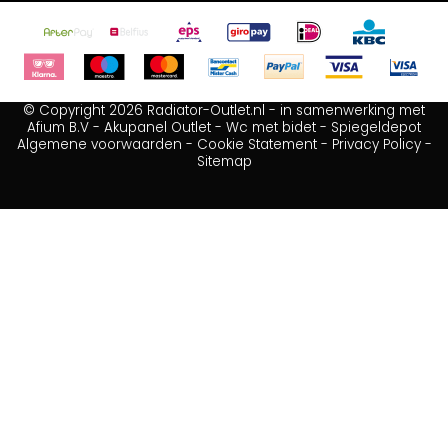
© Copyright 2026 Radiator-Outlet.nl - in samenwerking met
Afium B.V
-
Akupanel Outlet
-
Wc met bidet
-
Spiegeldepot
Algemene voorwaarden
-
Cookie Statement
-
Privacy Policy
-
Sitemap