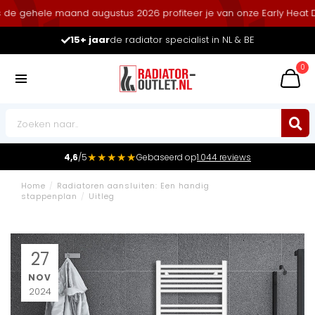
gehele maand augustus 2026 profiteer je van onze Early Heat Deals
15+ jaar
de radiator specialist in NL & BE
0
★★★★★
4,6
/5
Gebaseerd op
1.044 reviews
Home
/
Radiatoren aansluiten: Een handig
stappenplan
/
Uitleg
27
NOV
2024