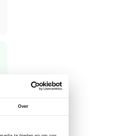
Over
 media te bieden en om ons