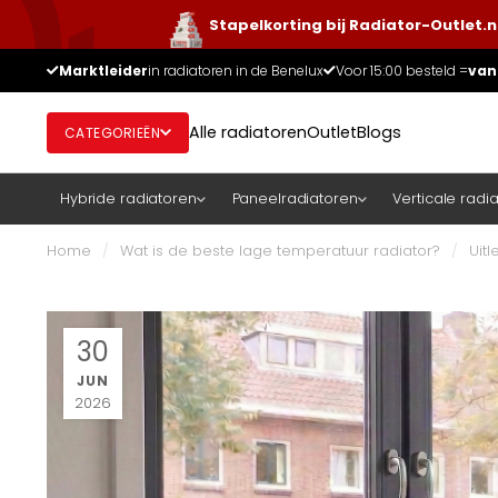
Stapelkorting bij Radiator-Outlet.n
Marktleider
in radiatoren in de Benelux
Voor 15:00 besteld =
van
Alle radiatoren
Outlet
Blogs
CATEGORIEËN
Hybride radiatoren
Paneelradiatoren
Verticale radi
Home
/
Wat is de beste lage temperatuur radiator?
/
Uitl
30
JUN
2026