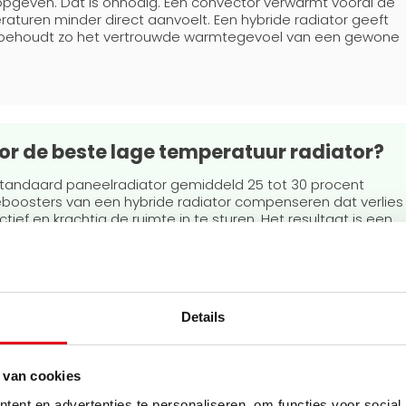
even. Dat is onnodig. Een convector verwarmt vooral de
aturen minder direct aanvoelt. Een hybride radiator geeft
n behoudt zo het vertrouwde warmtegevoel van een gewone
or de beste lage temperatuur radiator?
standaard paneelradiator gemiddeld 25 tot 30 procent
oosters van een hybride radiator compenseren dat verlies
ef en krachtig de ruimte in te sturen. Het resultaat is een
van een standaard paneelradiator, bij elk
Details
rmaat en past het leidingwerk niet aan; de aansluitingen zijn
ator.
swarmte, ook bij een warmtepomp.
 van cookies
cibel) en blijven actief zolang de plaat warmer is dan 30 °C,
ent en advertenties te personaliseren, om functies voor social