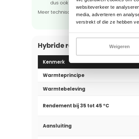
dus ook nadat de warmtepomp of cv-ke
websiteverkeer te analyseren
Meer technische uitleg vind je op de categ
media, adverteren en analys
verstrekt of die ze hebben v
Hybride radiator vs. convecto
Weigeren
Kenmerk
Warmteprincipe
Warmtebeleving
Rendement bij 35 tot 45 °C
Aansluiting