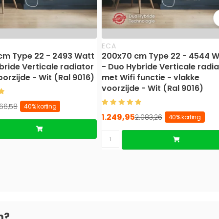
ECA
cm Type 22 - 2493 Watt
200x70 cm Type 22 - 4544 W
bride Verticale radiator
- Duo Hybride Verticale radia
oorzijde - Wit (Ral 9016)
met Wifi functie - vlakke
voorzijde - Wit (Ral 9016)
166,58
40% korting
1.249,95
2.083,26
40% korting
n?