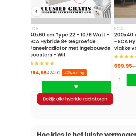
ECA
ECA
40x60 cm Type 22 - 1076 Watt -
200x40 
ECA Hybride 8+ Gegroefde
- ECA Hy
Paneelradiator met ingebouwde
vlakke v
boosters - Wit
699,95
1.
254,95
424,92
40% korting
Bekijk alle hybride radiatoren
Hoe kies je het juiste vermoge