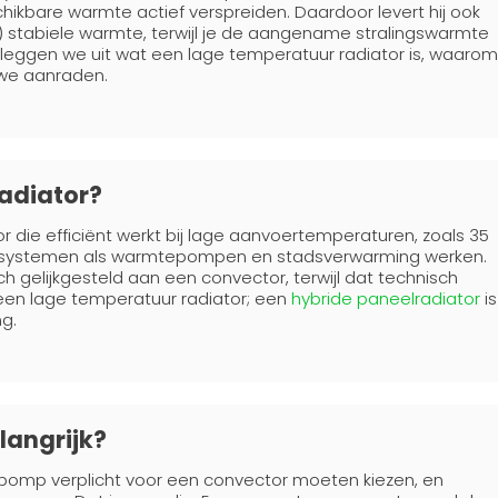
kbare warmte actief verspreiden. Daardoor levert hij ook
) stabiele warmte, terwijl je de aangename stralingswarmte
g leggen we uit wat een lage temperatuur radiator is, waarom
 we aanraden.
radiator?
r die efficiënt werkt bij lage aanvoertemperaturen, zoals 35
rne systemen als warmtepompen en stadsverwarming werken.
h gelijkgesteld aan een convector, terwijl dat technisch
an een lage temperatuur radiator; een
hybride paneelradiator
is
ng.
langrijk?
pomp verplicht voor een convector moeten kiezen, en