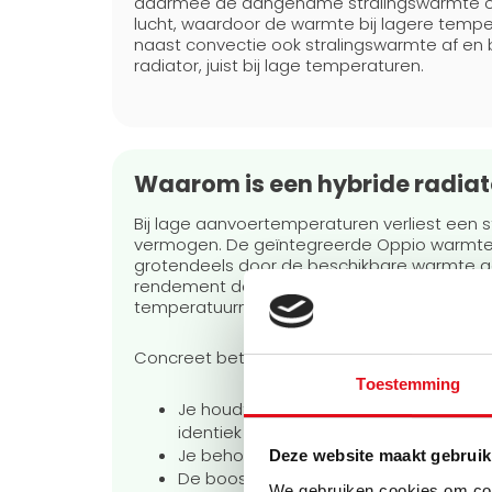
daarmee de aangename stralingswarmte opg
lucht, waardoor de warmte bij lagere temper
naast convectie ook stralingswarmte af e
radiator, juist bij lage temperaturen.
Waarom is een hybride radiat
Bij lage aanvoertemperaturen verliest een 
vermogen. De geïntegreerde Oppio warmteb
grotendeels door de beschikbare warmte acti
rendement dat circa 30% hoger ligt dan dat 
temperatuurniveau.
Concreet betekent dit voor jou:
Toestemming
Je houdt de radiator op zijn normale fo
identiek aan een standaard paneelradi
Je behoudt de comfortabele straling
Deze website maakt gebruik
De boosters zijn stil (minder dan 20 de
We gebruiken cookies om cont