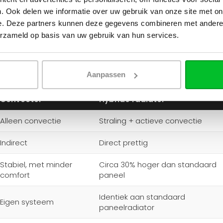
tel is gestopt.
. Ook delen we informatie over uw gebruik van onze site met on
oriepagina
hybride lage temperatuur radiatoren
.
e. Deze partners kunnen deze gegevens combineren met andere i
erzameld op basis van uw gebruik van hun services.
r als lage temperatuur radiator
Aanpassen
Convector
Hybride radiator
Alleen convectie
Straling + actieve convectie
Indirect
Direct prettig
Stabiel, met minder
Circa 30% hoger dan standaard
comfort
paneel
Identiek aan standaard
Eigen systeem
paneelradiator