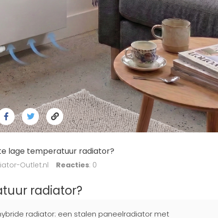
te lage temperatuur radiator?
iator-Outlet.nl
Reacties
: 0
tuur radiator?
ybride radiator: een stalen paneelradiator met