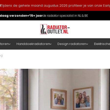
l
Tijdens de gehele maand augustus 2026 profiteer je van onze Early
daag verzonden
15+ jaar
de radiator specialist in NL & BE
atoren
Handdoekradiatoren
Design radiatoren
Elektrisch
eg