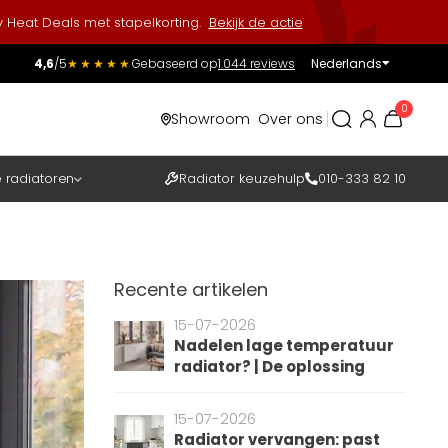
 Heat Deals met stapelkorting.
Bekijk de actie
4,6
/5
★★★★★
Gebaseerd op
1.044 reviews
Nederlands
Incl.
Excl.
0
Showroom
Over ons
BTW
e radiatoren
Radiator keuzehulp
010-333 82 10
Recente artikelen
15-07-2026
Nadelen lage temperatuur
radiator? | De oplossing
15-07-2026
Radiator vervangen: past