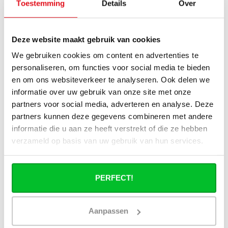
Toestemming
Details
Over
Deze website maakt gebruik van cookies
Recente artikelen
We gebruiken cookies om content en advertenties te
15-07-2026
personaliseren, om functies voor social media te bieden
Nadelen lage temperatuur radiator? | De
en om ons websiteverkeer te analyseren. Ook delen we
oplossing
informatie over uw gebruik van onze site met onze
partners voor social media, adverteren en analyse. Deze
15-07-2026
partners kunnen deze gegevens combineren met andere
Radiator vervangen: past het op oud
informatie die u aan ze heeft verstrekt of die ze hebben
leidingwerk?
verzameld op basis van uw gebruik van hun services.
15-07-2026
Besparing hybride radiator: hoeveel
PERFECT!
bespaar je echt?
30-06-2026
Aanpassen
Welke radiator heb ik nodig bij een