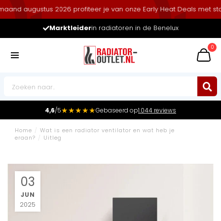
d augustus 2026 profiteer je van onze Early Heat Deals met stapelk
Marktleider
in radiatoren in de Benelux
0
★★★★★
4,6
/5
Gebaseerd op
1.044 reviews
Home
/
Wat is een radiator ventilator en wat heb je
eraan?
/
Uitleg
03
JUN
2025