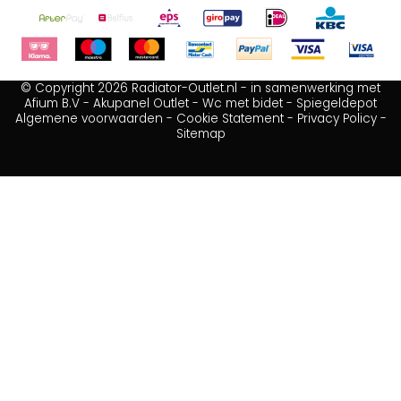
© Copyright 2026 Radiator-Outlet.nl - in samenwerking met
Afium B.V
-
Akupanel Outlet
-
Wc met bidet
-
Spiegeldepot
Algemene voorwaarden
-
Cookie Statement
-
Privacy Policy
-
Sitemap