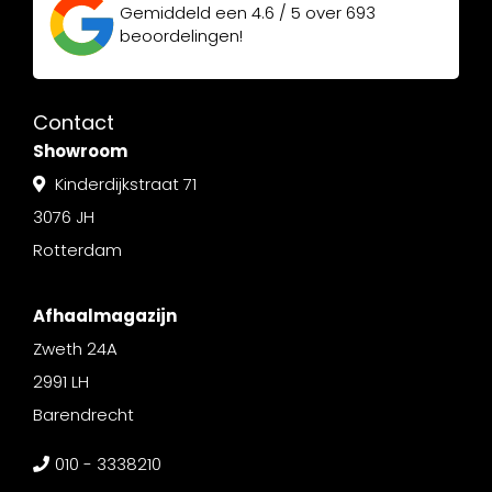
Gemiddeld een
4.6 / 5
over
693
beoordelingen!
Contact
Showroom
Kinderdijkstraat 71
3076 JH
Rotterdam
Afhaalmagazijn
Zweth 24A
2991 LH
Barendrecht
010 - 3338210