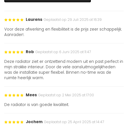
Laurens
Geplaatst op 29 Juli 2025 at 16:39
Voor deze afwerking en flexibiliteit is de prijs zeer schappelijk.
Aanrader!.
Rob
Geplaatst op 6 Juni 2025 at 11:47
Deze radiator ziet er ontzettend modern uit en past perfect in
mijn strakke interieur. Door de vele aansluitmogelijkheden
was de installatie super flexibel. Binnen no-time was de
ruimte heerlijk warm.
Mees
Geplaatst op 2 Mei 2025 at 17:00
De radiator is van goede kwaliteit.
Jochem
Geplaatst op 25 April 2025 at 14:47