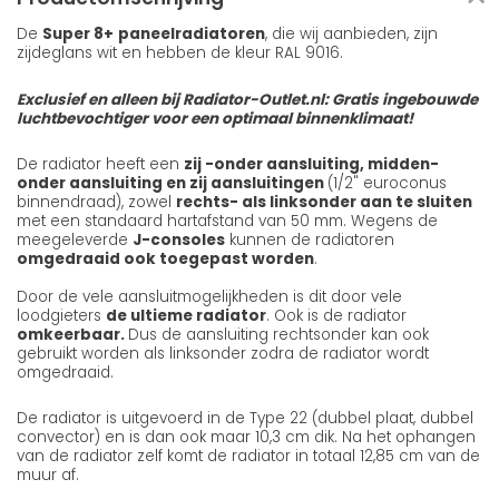
De
Super 8+
paneelradiatoren
, die wij aanbieden, zijn
zijdeglans wit en hebben de kleur RAL 9016.
Exclusief en alleen bij Radiator-Outlet.nl: Gratis ingebouwde
luchtbevochtiger voor een optimaal binnenklimaat!
De radiator heeft een
zij -onder aansluiting, midden-
onder aansluiting en zij aansluitingen
(1/2" euroconus
binnendraad), zowel
rechts- als linksonder aan te sluiten
met een standaard hartafstand van 50 mm. Wegens de
meegeleverde
J-consoles
kunnen de radiatoren
omgedraaid ook toegepast worden
.
Door de vele aansluitmogelijkheden is dit door vele
loodgieters
de ultieme radiator
. Ook is de radiator
omkeerbaar.
Dus de aansluiting rechtsonder kan ook
gebruikt worden als linksonder zodra de radiator wordt
omgedraaid.
De radiator is uitgevoerd in de Type 22 (dubbel plaat, dubbel
convector) en is dan ook maar 10,3 cm dik. Na het ophangen
van de radiator zelf komt de radiator in totaal 12,85 cm van de
muur af.