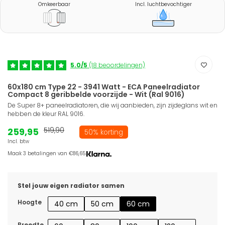
Omkeerbaar
Incl. luchtbevochtiger
5.0/5
(18 beoordelingen)
60x180 cm Type 22 - 3941 Watt - ECA Paneelradiator
Compact 8 geribbelde voorzijde - Wit (Ral 9016)
De Super 8+ paneelradiatoren, die wij aanbieden, zijn zijdeglans wit en
hebben de kleur RAL 9016.
259,95
519,90
50% korting
Incl. btw
Maak 3 betalingen van €86,65.
Stel jouw eigen radiator samen
Hoogte
40 cm
50 cm
60 cm
Breedte