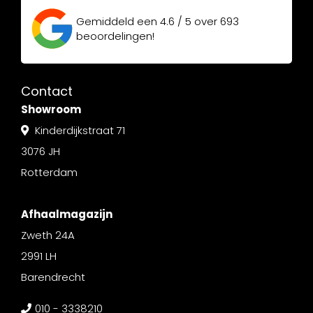
Gemiddeld een
4.6 / 5
over
693
beoordelingen!
Contact
Showroom
Kinderdijkstraat 71
3076 JH
Rotterdam
Afhaalmagazijn
Zweth 24A
2991 LH
Barendrecht
010 - 3338210