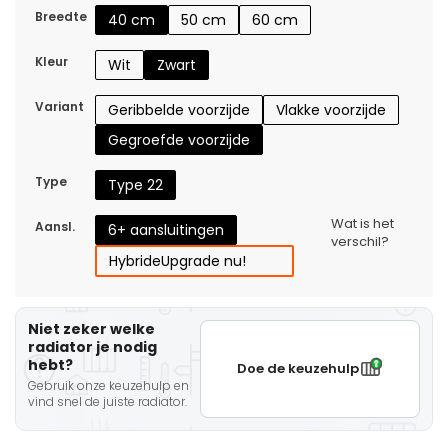
Breedte
40 cm
50 cm
60 cm
Kleur
Wit
Zwart
Variant
Geribbelde voorzijde
Vlakke voorzijde
Gegroefde voorzijde
Type
Type 22
Wat is het
Aansl.
6+ aansluitingen
verschil?
Hybride
Upgrade nu!
Niet zeker welke
radiator je nodig
hebt?
Doe de keuzehulp
Gebruik onze keuzehulp en
vind snel de juiste radiator.