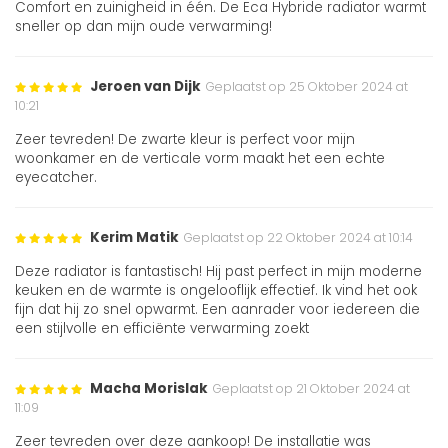
Comfort en zuinigheid in één. De Eca Hybride radiator warmt
sneller op dan mijn oude verwarming!
Jeroen van Dijk
Geplaatst op 25 Oktober 2024 at
10:21
Zeer tevreden! De zwarte kleur is perfect voor mijn
woonkamer en de verticale vorm maakt het een echte
eyecatcher.
Kerim Matik
Geplaatst op 22 Oktober 2024 at 10:14
Deze radiator is fantastisch! Hij past perfect in mijn moderne
keuken en de warmte is ongelooflijk effectief. Ik vind het ook
fijn dat hij zo snel opwarmt. Een aanrader voor iedereen die
een stijlvolle en efficiënte verwarming zoekt
Macha Morislak
Geplaatst op 21 Oktober 2024 at
11:09
Zeer tevreden over deze aankoop! De installatie was