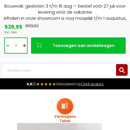
Bouwvak: gesloten 3 t/m 16 aug — bestel vóór 27 juli voor
levering vóór de vakantie
Afhalen in onze showroom is nog mogelijk t/m 1 augustus,
16:30 uur.
539,95
899,92
Incl. btw
Marktleider
in radiatoren in de Benelux
Toevoegen aan winkelwagen
0
★★★★★
4,6
/5
Gebaseerd op
1.044 reviews
Vermogens
Tabel