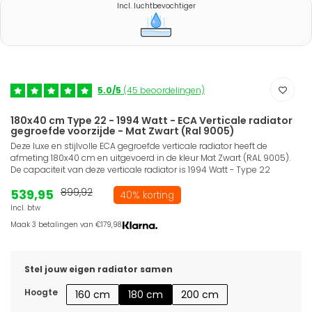
Incl. luchtbevochtiger
5.0/5
(45 beoordelingen)
180x40 cm Type 22 - 1994 Watt - ECA Verticale radiator
gegroefde voorzijde - Mat Zwart (Ral 9005)
Deze luxe en stijlvolle ECA gegroefde verticale radiator heeft de
afmeting 180x40 cm en uitgevoerd in de kleur Mat Zwart (RAL 9005).
De capaciteit van deze verticale radiator is 1994 Watt - Type 22
539,95
899,92
40% korting
Incl. btw
Maak 3 betalingen van €179,98.
Stel jouw eigen radiator samen
Hoogte
160 cm
180 cm
200 cm