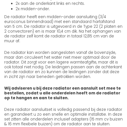
2x aan de onderkant links en rechts.
2x midden-onder.
De radiator heeft een midden-onder aansluiting (3/4
euroconus binnendraad) met een standaard hartafstand
van 5 cm. De radiator is uitgevoerd in de Type 22 (2 platen en
2 convectoren) en is maar 10,4 cm dik. Na het ophangen van
de radiator zelf komt de radiator in totaal 12,85 cm van de
muur af.
De radiator kan worden aangesloten vanaf de bovenzijde,
maar dan circuleert het water niet meer optimaal door de
radiator. Dit zorgt voor een lagere warmteafgifte, maar dit is
ook totaal niet nodig. De leidingen passen aan de achterkant
van de radiator en zo kunnen de leidingen zonder dat deze
in zicht zijn naar beneden getrokken worden.
Wij adviseren u bij deze radiator een aansluit set mee te
bestellen, zodat u alle onderdelen heeft om de radiator
op te hangen en aan te sluiten.
Deze radiator aansluitset is volledig passend bij deze radiator
en garandeert u zo een snelle en optimale installatie. In deze
set zitten alle onderdelen inclusief adapters (15 mm cv buizen
& 16 mm flexibele buizen) om de radiator aan te sluiten.