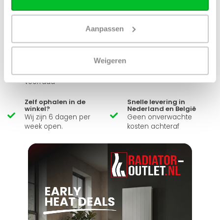
Simon helpt je graag en kan al je vragen beantwoorden.
Aanpassen
Stuur een bericht
Weigeren
Ruim assortiment
14 dagen bedenktijd
Levering uit eigen
Niet goed = Geld terug
voorraad
Zelf ophalen in de
Snelle levering in
winkel?
Nederland en België
Wij zijn 6 dagen per
Geen onverwachte
week open.
kosten achteraf