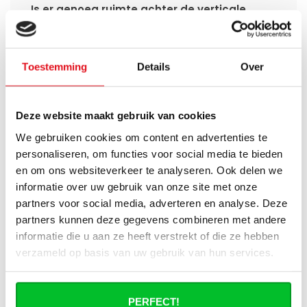
Is er genoeg ruimte achter de verticale
radiator om leidingen door te trekken?
Kan ik mijn Smart thermostaatknop
Toestemming
Details
Over
aansluiten op de verticale radiatoren
van Radiator-Outlet?
Deze website maakt gebruik van cookies
Wat is de levertijd van een verticale
paneelradiator en wanneer ontvang ik
We gebruiken cookies om content en advertenties te
deze als ik een bestelling plaats?
personaliseren, om functies voor social media te bieden
en om ons websiteverkeer te analyseren. Ook delen we
informatie over uw gebruik van onze site met onze
Ik heb een (hybride) warmtepomp
installatie, kan ik alle radiatoren
partners voor social media, adverteren en analyse. Deze
gebruiken uit de website?
partners kunnen deze gegevens combineren met andere
informatie die u aan ze heeft verstrekt of die ze hebben
verzameld op basis van uw gebruik van hun services.
Heb je een vraag over dit product ?
PERFECT!