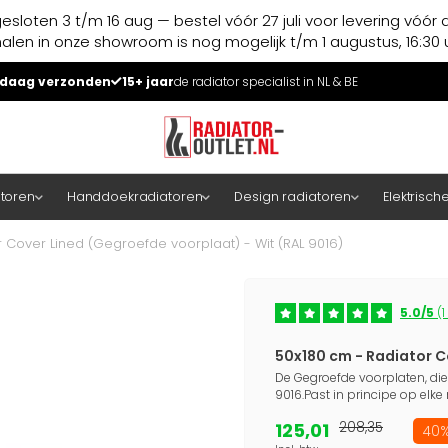
esloten 3 t/m 16 aug — bestel vóór 27 juli voor levering vóór 
halen in onze showroom is nog mogelijk t/m 1 augustus, 16:30 u
daag verzonden
15+ jaar
de radiator specialist in NL & BE
atoren
Handdoekradiatoren
Design radiatoren
Elektrisch
 Cover Lined (Gegroefde voorplaat) - Wit (RAL 9016)
5.0/5
(1
50x180 cm - Radiator C
De Gegroefde voorplaten, die
9016.Past in principe op elke
125,01
208,35
40%