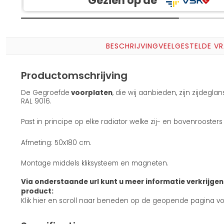
Gezien op de
BESCHRIJVING
VEELGESTELDE V
Productomschrijving
De Gegroefde
voorplaten
, die wij aanbieden, zijn zijdegl
RAL 9016.
Past in principe op elke radiator welke zij- en bovenrooster
Afmeting: 50x180 cm.
Montage middels kliksysteem en magneten.
Via onderstaande url kunt u meer informatie verkrijgen 
product:
Klik hier en scroll naar beneden op de geopende pagina voo