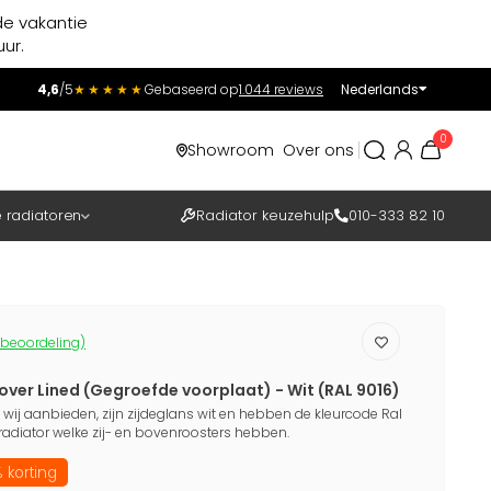
de vakantie
ur.
4,6
/5
★★★★★
Gebaseerd op
1.044 reviews
Nederlands
Incl.
Excl.
0
Showroom
Over ons
BTW
e radiatoren
Radiator keuzehulp
010-333 82 10
 beoordeling)
over Lined (Gegroefde voorplaat) - Wit (RAL 9016)
 wij aanbieden, zijn zijdeglans wit en hebben de kleurcode Ral
 radiator welke zij- en bovenroosters hebben.
 korting