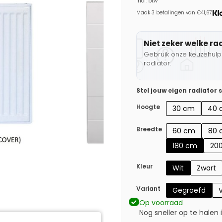
Incl. btw
Maak 3 betalingen van €41,67.
Niet zeker welke ra
Gebruik onze keuzehulp 
radiator.
Stel jouw eigen radiator
Hoogte
30 cm
40 
Breedte
60 cm
80 
180 cm
20
Kleur
Wit
Zwart
Variant
Gegroefd
V
Op voorraad
Nog sneller op te halen 