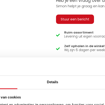
Heb je een vraag over d
Simon helpt je graag en kan
Stuur een bericht
Ruim assortiment
Levering uit eigen voorra
Zelf ophalen in de winkel
Wij zijn 6 dagen per wee
Details
 van cookies
ent en advertenties te personaliseren, om functies voor social