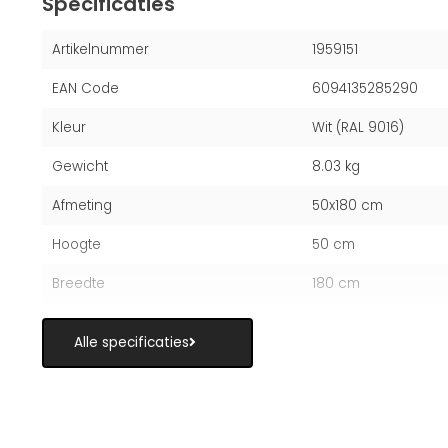
Specificaties
Artikelnummer
1959151
EAN Code
6094135285290
Kleur
Wit (RAL 9016)
Gewicht
8.03 kg
Afmeting
50x180 cm
Hoogte
50 cm
Breedte
180 cm
Alle specificaties