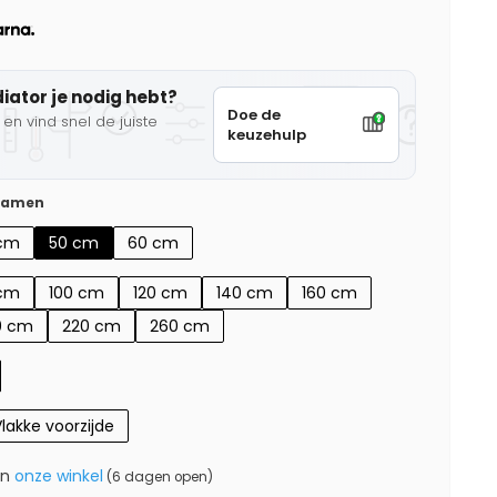
diator je nodig hebt?
Doe de
en vind snel de juiste
keuzehulp
 samen
cm
50 cm
60 cm
cm
100 cm
120 cm
140 cm
160 cm
0 cm
220 cm
260 cm
lakke voorzijde
in
onze winkel
(6 dagen open)