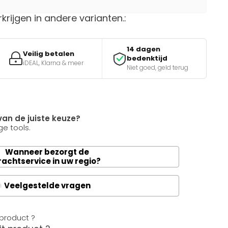
rkrijgen in andere varianten.:
14 dagen
Veilig betalen
bedenktijd
iDEAL, Klarna & meer
Niet goed, geld terug
van de juiste keuze?
e tools.
Wanneer bezorgt de
rachtservice in uw regio?
Veelgestelde vragen
A