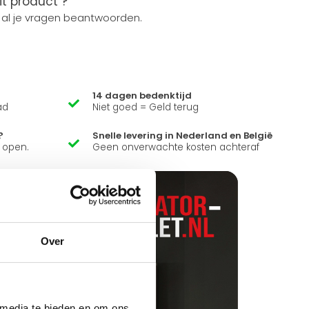
it product ?
 al je vragen beantwoorden.
14 dagen bedenktijd
ad
Niet goed = Geld terug
?
Snelle levering in Nederland en België
k open.
Geen onverwachte kosten achteraf
Over
 media te bieden en om ons