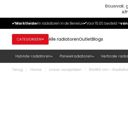
Bouwvak: g
Af
Marktleider
in radiatoren in de Benelux
Voor 15:00 besteld =
van
Alle radiatoren
Outlet
Blogs
CATEGORIEËN
Hybride radiatoren
Paneelradiatoren
Verticale radi
Terug
/
Home
/
Losse voorplaten
/
50x180 cm - Radiator