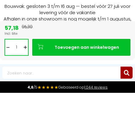
Bouwvak: gesloten 3 t/m 16 aug — bestel vóór 27 juli voor
levering vóór de vakantie
Afhalen in onze showroom is nog mogelijk t/m 1 augustus,
16:30 uur.
57,18
95,30
Incl. btw
 BE
Marktleider
in radiatoren in de Bene
Toevoegen aan winkelwagen
0
★★★★★
4,6
/5
Gebaseerd op
1.044 reviews