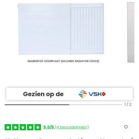
Gezien op de
1
/
2
5.0/5
(4 beoordelingen)