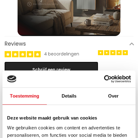
Reviews
4 beoordelingen
Schrijf een review
Lara
Toestemming
Details
Over
Geplaatst op 21 Januari 2025 at 16:54
Voorplaat is van goede kwaliteit.
Deze website maakt gebruik van cookies
Emine Aslan
Geplaatst op 2 Juni 2023 at 12:00
We gebruiken cookies om content en advertenties te
personaliseren, om functies voor social media te bieden
tesekkur ettim yadimlariniz icin, beni dogru yonlendirdiginiz