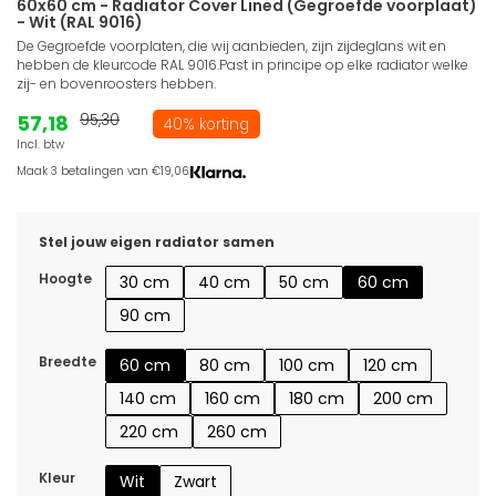
60x60 cm - Radiator Cover Lined (Gegroefde voorplaat)
- Wit (RAL 9016)
De Gegroefde voorplaten, die wij aanbieden, zijn zijdeglans wit en
hebben de kleurcode RAL 9016.Past in principe op elke radiator welke
zij- en bovenroosters hebben.
57,18
95,30
40% korting
Incl. btw
Maak 3 betalingen van €19,06.
Stel jouw eigen radiator samen
Hoogte
30 cm
40 cm
50 cm
60 cm
90 cm
Breedte
60 cm
80 cm
100 cm
120 cm
140 cm
160 cm
180 cm
200 cm
220 cm
260 cm
Kleur
Wit
Zwart