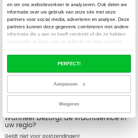
icin
en om ons websiteverkeer te analyseren. Ook delen we
informatie over uw gebruik van onze site met onze
partners voor social media, adverteren en analyse. Deze
Sonja Bissumbar
Geplaatst op 5 Mei 2023 at 13:30
partners kunnen deze gegevens combineren met andere
Handig zo n voorplaat
informatie die u aan ze heeft verstrekt of die ze hebben
verzameld op basis van uw gebruik van hun services.
Mandy van Schaijk
Geplaatst op 14 April 2023 at
16:20
PERFECT!
Mijn oude radiator begon te verkleuren, had wat info
opgezocht en daarna gechat met hun. heb deze besteld en
hij past echt precies ziet er mooi uit weer netjes en schoon
Aanpassen
Bekijk alle (4) reviews
Weigeren
Wanneer bezorgt de vrachtservice in
uw regio?
Geldt niet voor postzendingen!