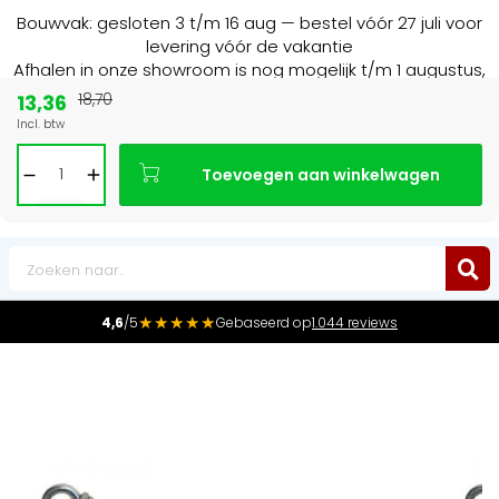
Bouwvak: gesloten 3 t/m 16 aug — bestel vóór 27 juli voor
levering vóór de vakantie
Afhalen in onze showroom is nog mogelijk t/m 1 augustus,
16:30 uur.
13,36
18,70
Incl. btw
15+ jaar
de radiator specialist in NL & BE
Toevoegen aan winkelwagen
0
★★★★★
4,6
/5
Gebaseerd op
1.044 reviews