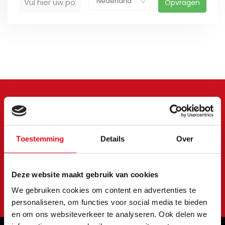
Opvragen
Meld je aan voor onze
nieuwsbrief
Toestemming
Details
Over
Blijf op de hoogte van onze laatste acties en
aanbiedingen
Deze website maakt gebruik van cookies
Abonneer
We gebruiken cookies om content en advertenties te
personaliseren, om functies voor social media te bieden
en om ons websiteverkeer te analyseren. Ook delen we