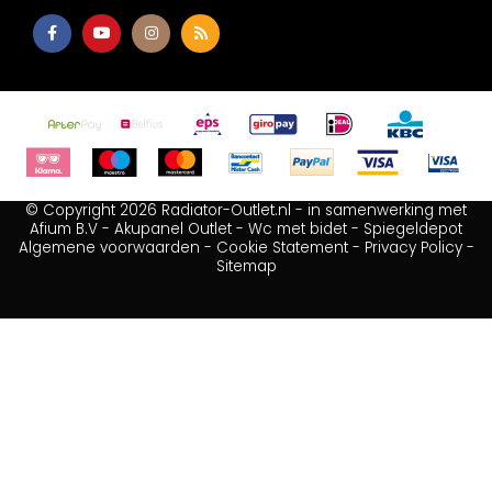
© Copyright 2026 Radiator-Outlet.nl - in samenwerking met
Afium B.V
-
Akupanel Outlet
-
Wc met bidet
-
Spiegeldepot
Algemene voorwaarden
-
Cookie Statement
-
Privacy Policy
-
Sitemap