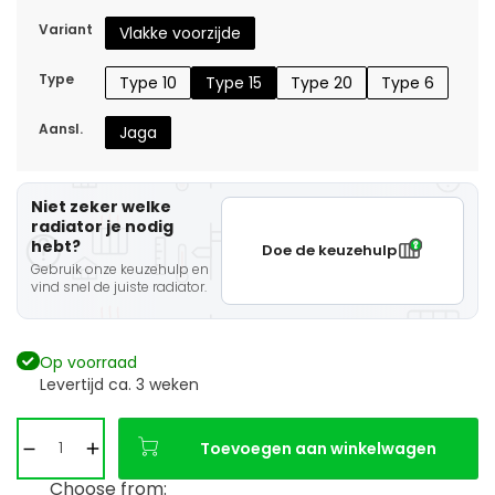
Variant
Vlakke voorzijde
Type
Type 10
Type 15
Type 20
Type 6
Aansl.
Jaga
Niet zeker welke
radiator je nodig
hebt?
Doe de keuzehulp
Gebruik onze keuzehulp en
vind snel de juiste radiator.
Op voorraad
Levertijd ca. 3 weken
Toevoegen aan winkelwagen
Choose from: