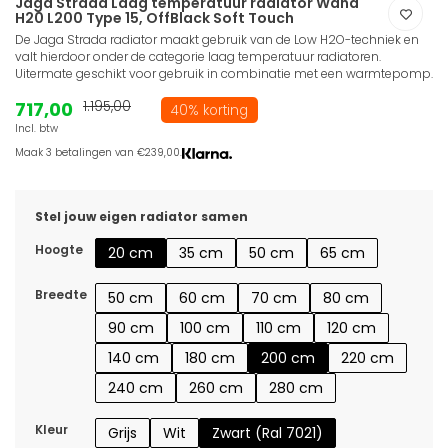
Jaga Strada Laag temperatuur radiator Wand
H20 L200 Type 15, OffBlack Soft Touch
De Jaga Strada radiator maakt gebruik van de Low H2O-techniek en
valt hierdoor onder de categorie laag temperatuur radiatoren.
Uitermate geschikt voor gebruik in combinatie met een warmtepomp.
717,00
1.195,00
40% korting
Incl. btw
Maak 3 betalingen van €239,00.
Stel jouw eigen radiator samen
Hoogte
20 cm
35 cm
50 cm
65 cm
Breedte
50 cm
60 cm
70 cm
80 cm
90 cm
100 cm
110 cm
120 cm
140 cm
180 cm
200 cm
220 cm
240 cm
260 cm
280 cm
Kleur
Grijs
Wit
Zwart (Ral 7021)