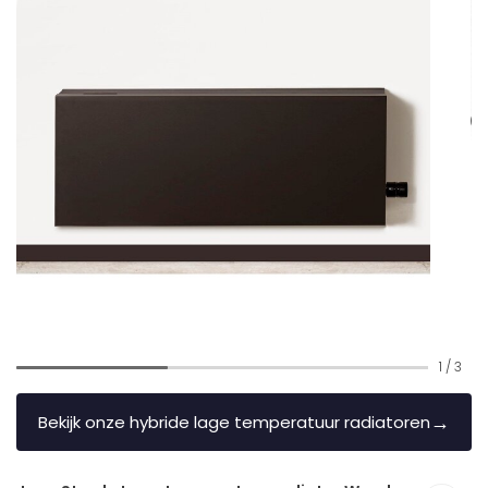
1
/
3
→
Bekijk onze hybride lage temperatuur radiatoren