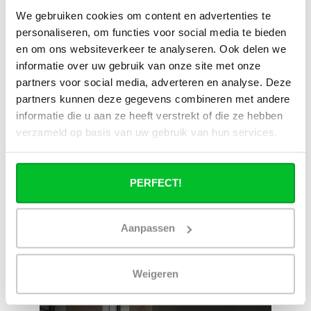
We gebruiken cookies om content en advertenties te
personaliseren, om functies voor social media te bieden
Heb je een vraag over dit product ?
en om ons websiteverkeer te analyseren. Ook delen we
Simon helpt je graag en kan al je vragen beantwoorden.
informatie over uw gebruik van onze site met onze
partners voor social media, adverteren en analyse. Deze
partners kunnen deze gegevens combineren met andere
Stuur een bericht
informatie die u aan ze heeft verstrekt of die ze hebben
verzameld op basis van uw gebruik van hun services.
Ruim assortiment
14 dagen bedenktijd
Levering uit eigen
Niet goed = Geld terug
voorraad
PERFECT!
Zelf ophalen in de
Snelle levering in
winkel?
Nederland en België
Wij zijn 6 dagen per
Geen onverwachte
Aanpassen
week open.
kosten achteraf
Weigeren