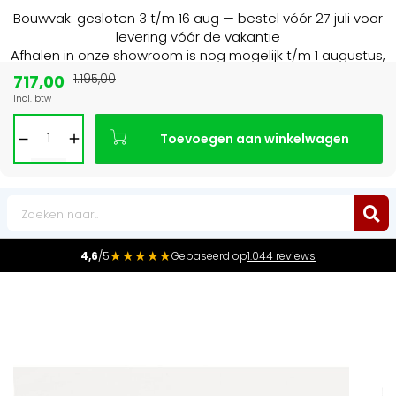
Bouwvak: gesloten 3 t/m 16 aug — bestel vóór 27 juli voor
levering vóór de vakantie
Afhalen in onze showroom is nog mogelijk t/m 1 augustus,
16:30 uur.
717,00
1.195,00
Incl. btw
alist in NL & BE
Marktleider
in radiatore
Toevoegen aan winkelwagen
0
★★★★★
4,6
/5
Gebaseerd op
1.044 reviews