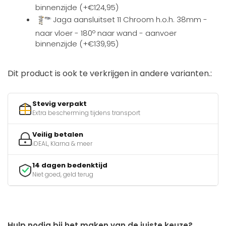
binnenzijde (+€124,95)
Jaga aansluitset 11 Chroom h.o.h. 38mm -
naar vloer - 180º naar wand - aanvoer
binnenzijde (+€139,95)
Dit product is ook te verkrijgen in andere varianten.:
Stevig verpakt
Extra bescherming tijdens transport
Veilig betalen
iDEAL, Klarna & meer
14 dagen bedenktijd
Niet goed, geld terug
Hulp nodig bij het maken van de juiste keuze?