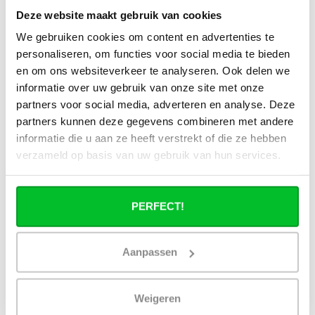
Deze website maakt gebruik van cookies
Alle specificaties
We gebruiken cookies om content en advertenties te
personaliseren, om functies voor social media te bieden
en om ons websiteverkeer te analyseren. Ook delen we
Heb je een vraag over dit product ?
informatie over uw gebruik van onze site met onze
partners voor social media, adverteren en analyse. Deze
Simon helpt je graag en kan al je vragen beantwoorden.
partners kunnen deze gegevens combineren met andere
informatie die u aan ze heeft verstrekt of die ze hebben
Stuur een bericht
verzameld op basis van uw gebruik van hun services.
Ruim assortiment
14 dagen bedenktijd
Levering uit eigen
Niet goed = Geld terug
PERFECT!
voorraad
Zelf ophalen in de
Snelle levering in
winkel?
Nederland en België
Aanpassen
Wij zijn 6 dagen per
Geen onverwachte
week open.
kosten achteraf
Weigeren