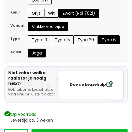
280 cm
Kleur
Grijs
Wit
Zwart (Ral 7021)
Variant
Vlakke voorzijde
Type
Type 10
Type 15
Type 20
Type 6
Aansl.
Jaga
Niet zeker welke
radiator je nodig
hebt?
Doe de keuzehulp
Gebruik onze keuzehulp en
vind snel de juiste radiator.
Op voorraad
Levertijd ca. 3 weken