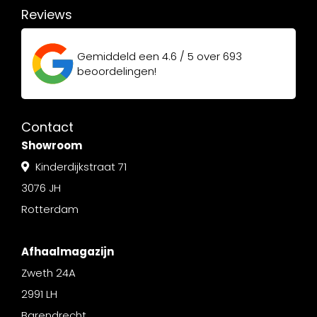
Reviews
Gemiddeld een
4.6 / 5
over
693
beoordelingen!
Contact
Showroom
Kinderdijkstraat 71
3076 JH
Rotterdam
Afhaalmagazijn
Zweth 24A
2991 LH
Barendrecht