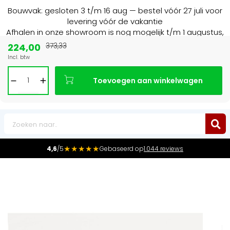
Bouwvak: gesloten 3 t/m 16 aug — bestel vóór 27 juli voor
levering vóór de vakantie
Afhalen in onze showroom is nog mogelijk t/m 1 augustus,
16:30 uur.
224,00
373,33
Incl. btw
ecialist in NL & BE
Marktleider
in radiat
Toevoegen aan winkelwagen
0
★★★★★
4,6
/5
Gebaseerd op
1.044 reviews