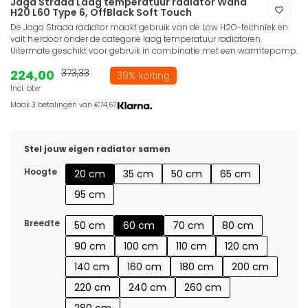
Jaga Strada Laag temperatuur radiator Wand
H20 L60 Type 6, OffBlack Soft Touch
De Jaga Strada radiator maakt gebruik van de Low H2O-techniek en
valt hierdoor onder de categorie laag temperatuur radiatoren.
Uitermate geschikt voor gebruik in combinatie met een warmtepomp.
224,00
373,33
39% korting
Incl. btw
Maak 3 betalingen van €74,67.
Stel jouw eigen radiator samen
Hoogte
20 cm
35 cm
50 cm
65 cm
95 cm
Breedte
50 cm
60 cm
70 cm
80 cm
90 cm
100 cm
110 cm
120 cm
140 cm
160 cm
180 cm
200 cm
220 cm
240 cm
260 cm