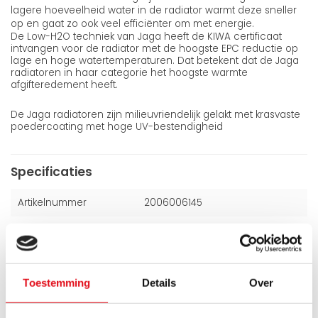
lagere hoeveelheid water in de radiator warmt deze sneller
op en gaat zo ook veel efficiënter om met energie.
De Low-H2O techniek van Jaga heeft de KIWA certificaat
intvangen voor de radiator met de hoogste EPC reductie op
lage en hoge watertemperaturen. Dat betekent dat de Jaga
radiatoren in haar categorie het hoogste warmte
afgifteredement heeft.
De Jaga radiatoren zijn milieuvriendelijk gelakt met krasvaste
poedercoating met hoge UV-bestendigheid
Specificaties
Artikelnummer
2006006145
Kleur
Zwart (Ral 7021)
Hoogte
200 mm
Toestemming
Details
Over
Breedte
600 mm
Dikte
85 mm