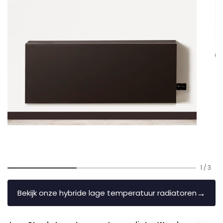
1
/
3
→
Bekijk onze hybride lage temperatuur radiatoren