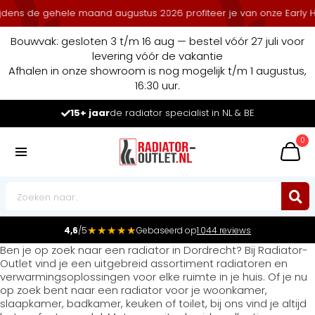
ens de gehele maand augustus 2026 profiteer je van onze Early Heat
Bouwvak: gesloten 3 t/m 16 aug — bestel vóór 27 juli voor
levering vóór de vakantie
Afhalen in onze showroom is nog mogelijk t/m 1 augustus,
16:30 uur.
15+ jaar
de radiator specialist in NL & BE
0
★★★★★
4,6
/5
Gebaseerd op
1.044 reviews
Ben je op zoek naar een radiator in Dordrecht? Bij Radiator-
Outlet vind je een uitgebreid assortiment radiatoren en
verwarmingsoplossingen voor elke ruimte in je huis. Of je nu
op zoek bent naar een radiator voor je woonkamer,
slaapkamer, badkamer, keuken of toilet, bij ons vind je altijd