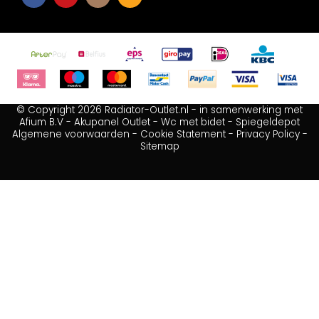
© Copyright 2026 Radiator-Outlet.nl - in samenwerking met
Afium B.V
-
Akupanel Outlet
-
Wc met bidet
-
Spiegeldepot
Algemene voorwaarden
-
Cookie Statement
-
Privacy Policy
-
Sitemap