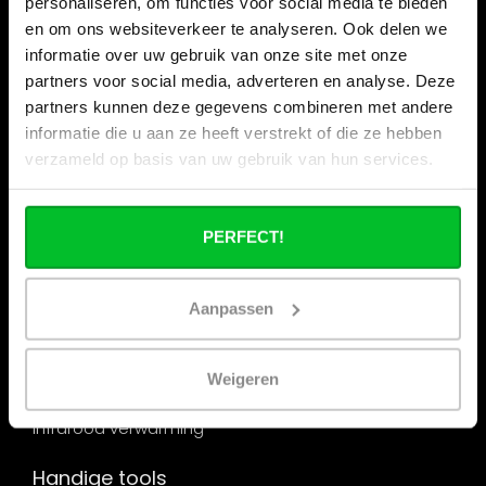
personaliseren, om functies voor social media te bieden
en om ons websiteverkeer te analyseren. Ook delen we
Categorieën
informatie over uw gebruik van onze site met onze
Radiator
partners voor social media, adverteren en analyse. Deze
Designradiator
partners kunnen deze gegevens combineren met andere
informatie die u aan ze heeft verstrekt of die ze hebben
Radiator ombouw
verzameld op basis van uw gebruik van hun services.
Handdoekradiator
Elektrische radiator
PERFECT!
Paneelradiator
Lage temperatuur radiator
Aanpassen
Hybride radiator
Verticale radiator
Weigeren
Convector radiator
Infrarood verwarming
Handige tools