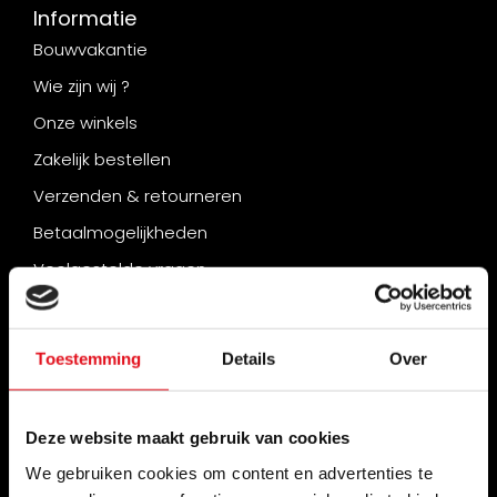
Informatie
Bouwvakantie
Wie zijn wij ?
Onze winkels
Zakelijk bestellen
Verzenden & retourneren
Betaalmogelijkheden
Veelgestelde vragen
Contact
Onze beurzen
Toestemming
Details
Over
Stapelkorting bij Radiator-Outlet.nl
Zakenpartner worden van Radiator-Outlet.nl
Deze website maakt gebruik van cookies
“Nu uit: het magazine waar de branche op heeft
We gebruiken cookies om content en advertenties te
gewacht.” Warmte – Editie 2026