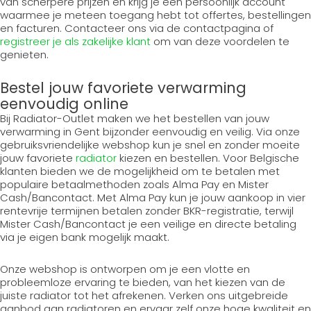
van scherpere prijzen en krijg je een persoonlijk account
waarmee je meteen toegang hebt tot offertes, bestellingen
en facturen. Contacteer ons via de contactpagina of
registreer je als zakelijke klant
om van deze voordelen te
genieten.
Bestel jouw favoriete verwarming
eenvoudig online
Bij Radiator-Outlet maken we het bestellen van jouw
verwarming in Gent bijzonder eenvoudig en veilig. Via onze
gebruiksvriendelijke webshop kun je snel en zonder moeite
jouw favoriete
radiator
kiezen en bestellen. Voor Belgische
klanten bieden we de mogelijkheid om te betalen met
populaire betaalmethoden zoals Alma Pay en Mister
Cash/Bancontact. Met Alma Pay kun je jouw aankoop in vier
rentevrije termijnen betalen zonder BKR-registratie, terwijl
Mister Cash/Bancontact je een veilige en directe betaling
via je eigen bank mogelijk maakt.
Onze webshop is ontworpen om je een vlotte en
probleemloze ervaring te bieden, van het kiezen van de
juiste radiator tot het afrekenen. Verken ons uitgebreide
aanbod aan radiatoren en ervaar zelf onze hoge kwaliteit en