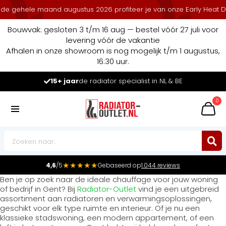
e gehele maand augustus 2026 profiteer je van onze Early Heat Deal
Bouwvak: gesloten 3 t/m 16 aug — bestel vóór 27 juli voor
levering vóór de vakantie
Afhalen in onze showroom is nog mogelijk t/m 1 augustus,
16:30 uur.
15+ jaar
de radiator specialist in NL & BE
0
★★★★★
4,6
/5
Gebaseerd op
1.044 reviews
Ben je op zoek naar de ideale chauffage voor jouw woning
of bedrijf in Gent? Bij
Radiator-Outlet
vind je een uitgebreid
assortiment aan radiatoren en verwarmingsoplossingen,
geschikt voor elk type ruimte en interieur. Of je nu een
klassieke stadswoning, een modern appartement, of een