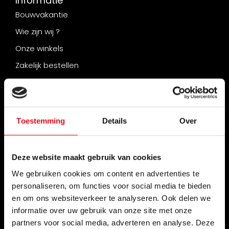
Informatie
Bouwvakantie
Wie zijn wij ?
Onze winkels
Zakelijk bestellen
Verzenden & retourneren
Betaalmogelijkheden
Veelgestelde vragen
Toestemming
Details
Over
Contact
Onze beurzen
Deze website maakt gebruik van cookies
Stapelkorting bij Radiator-Outlet.nl
We gebruiken cookies om content en advertenties te
Zakenpartner worden van Radiator-Outlet.nl
personaliseren, om functies voor social media te bieden
en om ons websiteverkeer te analyseren. Ook delen we
“Nu uit: het magazine waar de branche op heeft
gewacht.” Warmte – Editie 2026
informatie over uw gebruik van onze site met onze
partners voor social media, adverteren en analyse. Deze