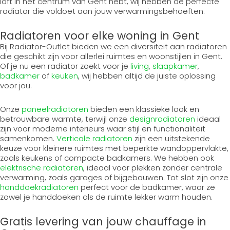
loft in het centrum van Gent hebt, wij hebben de perfecte
radiator die voldoet aan jouw verwarmingsbehoeften.
Radiatoren voor elke woning in Gent
Bij Radiator-Outlet bieden we een diversiteit aan radiatoren
die geschikt zijn voor allerlei ruimtes en woonstijlen in Gent.
Of je nu een radiator zoekt voor je
living
,
slaapkamer
,
badkamer
of
keuken
, wij hebben altijd de juiste oplossing
voor jou.
Onze
paneelradiatoren
bieden een klassieke look en
betrouwbare warmte, terwijl onze
designradiatoren
ideaal
zijn voor moderne interieurs waar stijl en functionaliteit
samenkomen.
Verticale radiatoren
zijn een uitstekende
keuze voor kleinere ruimtes met beperkte wandoppervlakte,
zoals keukens of compacte badkamers. We hebben ook
elektrische radiatoren
, ideaal voor plekken zonder centrale
verwarming, zoals garages of bijgebouwen. Tot slot zijn onze
handdoekradiatoren
perfect voor de badkamer, waar ze
zowel je handdoeken als de ruimte lekker warm houden.
Gratis levering van jouw chauffage in