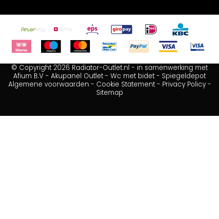
© Copyright 2026 Radiator-Outlet.nl - in samenwerking met
Afium B.V
-
Akupanel Outlet
-
Wc met bidet
-
Spiegeldepot
Algemene voorwaarden
-
Cookie Statement
-
Privacy Policy
-
Sitemap