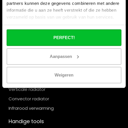
partners kunnen deze gegevens combineren met andere
Categorieën
informatie die u aan ze heeft verstrekt of die ze hebben
Radiator
verzameld op basis van uw gebruik van hun services.
Designradiator
Radiator ombouw
PERFECT!
Handdoekradiator
Elektrische radiator
Aanpassen
Paneelradiator
Lage temperatuur radiator
Weigeren
Hybride radiator
Verticale radiator
Convector radiator
Infrarood verwarming
Handige tools