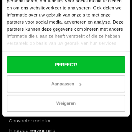
personaliseren, om functies voor social media te bieden
“Nu uit: het magazine waar de branche op heeft
en om ons websiteverkeer te analyseren. Ook delen we
gewacht.” Warmte – Editie 2026
informatie over uw gebruik van onze site met onze
partners voor social media, adverteren en analyse. Deze
Categorieën
partners kunnen deze gegevens combineren met andere
Radiator
informatie die u aan ze heeft verstrekt of die ze hebben
Designradiator
verzameld op basis van uw gebruik van hun services.
Radiator ombouw
Handdoekradiator
PERFECT!
Elektrische radiator
Paneelradiator
Aanpassen
Lage temperatuur radiator
Hybride radiator
Weigeren
Verticale radiator
Convector radiator
Infrarood verwarming