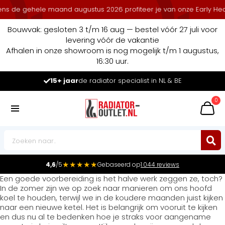
s de gehele maand augustus 2026 profiteer je van onze Early Heat D
Bouwvak: gesloten 3 t/m 16 aug — bestel vóór 27 juli voor
levering vóór de vakantie
Afhalen in onze showroom is nog mogelijk t/m 1 augustus,
16:30 uur.
15+ jaar
de radiator specialist in NL & BE
0
★★★★★
4,6
/5
Gebaseerd op
1.044 reviews
Een goede voorbereiding is het halve werk zeggen ze, toch?
In de zomer zijn we op zoek naar manieren om ons hoofd
koel te houden, terwijl we in de koudere maanden juist kijken
naar een nieuwe ketel. Het is belangrijk om vooruit te kijken
en dus nu al te bedenken hoe je straks voor aangename