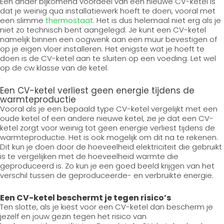
Een ander bijkomend voordeel van een nieuwe CV-ketel is
dat je weinig qua installatiewerk hoeft te doen, vooral met
een slimme
thermostaat
. Het is dus helemaal niet erg als je
niet zo technisch bent aangelegd. Je kunt een CV-ketel
namelijk binnen een oogwenk aan een muur bevestigen of
op je eigen vloer installeren. Het enigste wat je hoeft te
doen is de CV-ketel aan te sluiten op een voeding. Let wel
op de cw klasse van de ketel.
Een CV-ketel verliest geen energie tijdens de
warmteproductie
Vooral als je een bepaald type CV-ketel vergelijkt met een
oude ketel of een andere nieuwe ketel, zie je dat een CV-
ketel zorgt voor weinig tot geen energie verliest tijdens de
warmteproductie. Het is ook mogelijk om dit na te rekenen.
Dit kun je doen door de hoeveelheid elektriciteit die gebruikt
is te vergelijken met de hoeveelheid warmte die
geproduceerd is. Zo kun je een goed beeld krijgen van het
verschil tussen de geproduceerde- en verbruikte energie.
Een CV-ketel beschermt je tegen risico’s
Ten slotte, als je kiest voor een CV-ketel dan bescherm je
jezelf en jouw gezin tegen het risico van