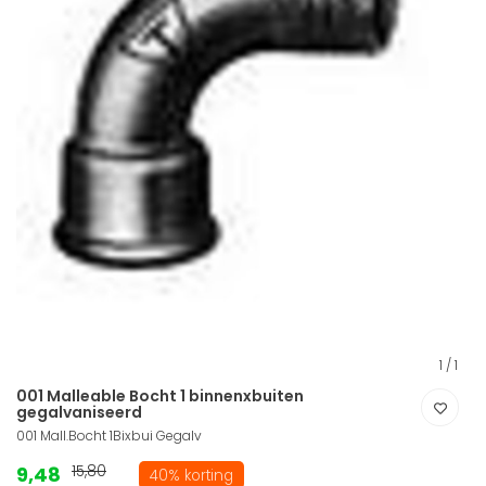
1
/
1
001 Malleable Bocht 1 binnenxbuiten
gegalvaniseerd
001 Mall.Bocht 1Bixbui Gegalv
9,48
15,80
40% korting