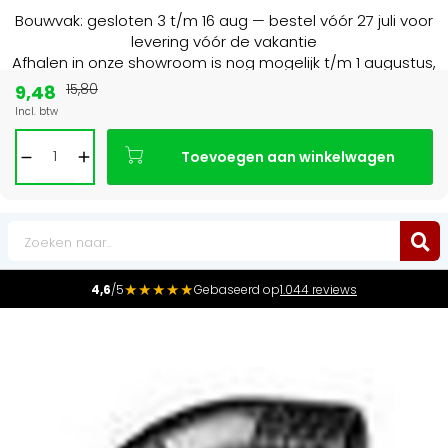
Bouwvak: gesloten 3 t/m 16 aug — bestel vóór 27 juli voor
levering vóór de vakantie
Afhalen in onze showroom is nog mogelijk t/m 1 augustus,
16:30 uur.
9,48
15,80
Incl. btw
15+ jaar
de radiator specialist in NL & BE
Toevoegen aan winkelwagen
0
★★★★★
4,6
/5
Gebaseerd op
1.044 reviews