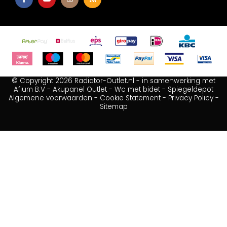
© Copyright 2026 Radiator-Outlet.nl - in samenwerking met
Afium B.V
-
Akupanel Outlet
-
Wc met bidet
-
Spiegeldepot
Algemene voorwaarden
-
Cookie Statement
-
Privacy Policy
-
Sitemap