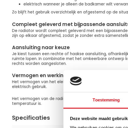
elektrisch wanneer je alleen de badkamer wilt verw
Zo blijft het gebruik overzichtelijk en afgestemd op de situa
Compleet geleverd met bijpassende aansluit
De radiator wordt compleet geleverd met een bijpassende a
zijn op elkaar afgestemd, zodat je zonder extra samenstellin
Aansluiting naar keuze
Je kiest tussen een rechte of haakse aansluiting, afhankelij
ruimte lopen. In combinatie met het omkeerbare ontwerp kan
rechts worden aangesloten.
Vermogen en werking
Het vermogen van het elektrische element bepaalt hoe sne
elektrisch gebruik.
Het vermogen van de radiator bepaalt de warmteafgifte i
Toestemming
temperatuur is.
Specificaties
Deze website maakt gebruik
We gebruiken cookies om cont