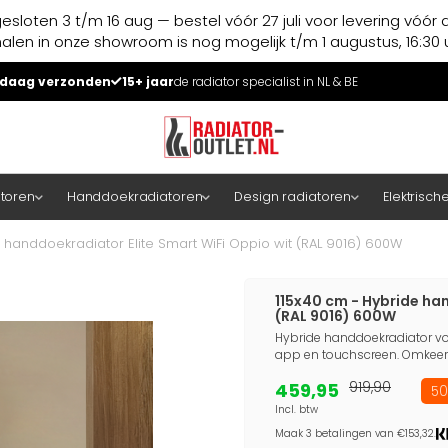
esloten 3 t/m 16 aug — bestel vóór 27 juli voor levering vóór 
halen in onze showroom is nog mogelijk t/m 1 augustus, 16:30 u
daag verzonden
15+ jaar
de radiator specialist in NL & BE
atoren
Handdoekradiatoren
Design radiatoren
Elektrisch
 handdoekradiator Elite Smart WiFi Oppio wit (RAL 9016) 600W
115x40 cm - Hybride ha
(RAL 9016) 600W
Hybride handdoekradiator voor
app en touchscreen. Omkeerb
459,95
919,90
50
Incl. btw
Maak 3 betalingen van €153,32.