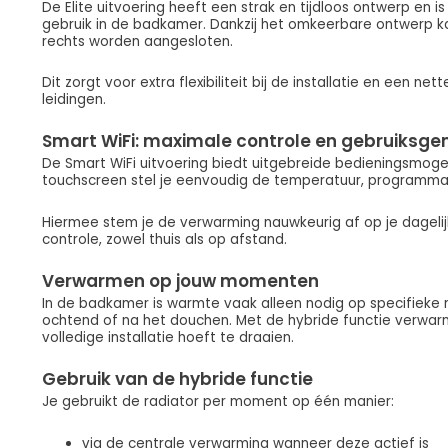
De Elite uitvoering heeft een strak en tijdloos ontwerp en is
gebruik in de badkamer. Dankzij het omkeerbare ontwerp kan
rechts worden aangesloten.
Dit zorgt voor extra flexibiliteit bij de installatie en een n
leidingen.
Smart WiFi: maximale controle en gebruiksg
De Smart WiFi uitvoering biedt uitgebreide bedieningsmogel
touchscreen stel je eenvoudig de temperatuur, programma
Hiermee stem je de verwarming nauwkeurig af op je dagelijks
controle, zowel thuis als op afstand.
Verwarmen op jouw momenten
In de badkamer is warmte vaak alleen nodig op specifieke
ochtend of na het douchen. Met de hybride functie verwarm
volledige installatie hoeft te draaien.
Gebruik van de hybride functie
Je gebruikt de radiator per moment op één manier:
via de centrale verwarming wanneer deze actief is