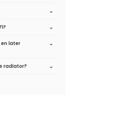
Fi?
 en later
 radiator?