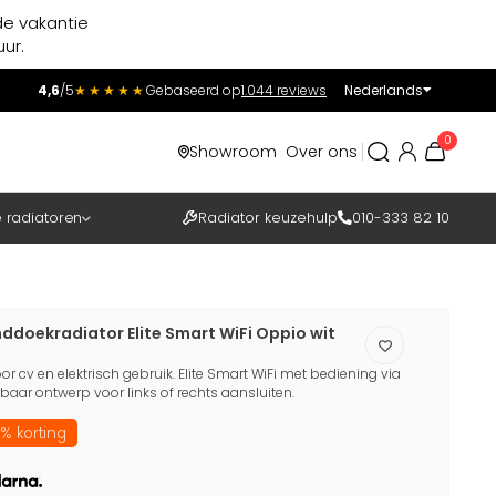
de vakantie
ur.
4,6
/5
★★★★★
Gebaseerd op
1.044 reviews
Nederlands
Incl.
Excl.
0
Showroom
Over ons
BTW
e radiatoren
Radiator keuzehulp
010-333 82 10
nddoekradiator Elite Smart WiFi Oppio wit
 cv en elektrisch gebruik. Elite Smart WiFi met bediening via
aar ontwerp voor links of rechts aansluiten.
% korting