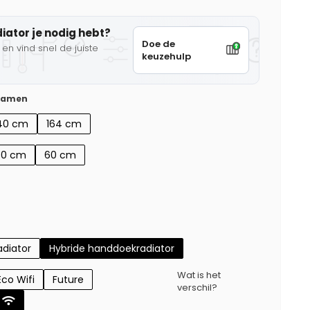
diator je nodig hebt?
Doe de
en vind snel de juiste
keuzehulp
 samen
40 cm
164 cm
50 cm
60 cm
diator
Hybride handdoekradiator
Wat is het
Eco Wifi
Future
verschil?