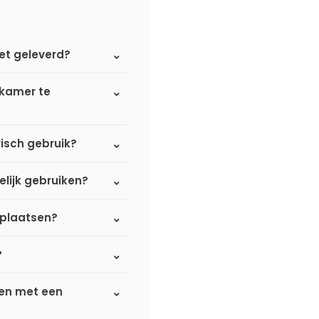
et geleverd?
dkamer te
isch gebruik?
elijk gebruiken?
 plaatsen?
?
ken met een