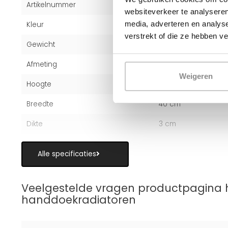
Artikelnummer
1001202233
websiteverkeer te analyseren
media, adverteren en analys
Kleur
Wit (RAL 9016)
verstrekt of die ze hebben v
Gewicht
13 kg
Afmeting
115x40 cm
Weigeren
Hoogte
115 cm
Breedte
40 cm
Dikte
3 cm
Alle specificaties
Veelgestelde vragen productpagina 
handdoekradiatoren