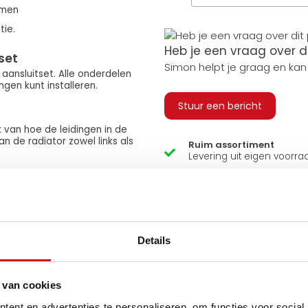
armen
tie.
Heb je een vraag over d
set
Simon helpt je graag en kan
ansluitset. Alle onderdelen
gen kunt installeren.
Stuur een bericht
k van hoe de leidingen in de
 de radiator zowel links als
Ruim assortiment
Levering uit eigen voorra
Zelf ophalen in de winkel
Wij zijn 6 dagen per wee
l de radiator opwarmt bij
n de ruimte zodra deze op
Details
 van cookies
ent en advertenties te personaliseren, om functies voor social