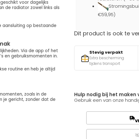
 geschikt voor dagelijks
Stromingsbui
 de radiator zowel links als
€59,95)
ette aansluiting op bestaande
Dit product is ook te ve
emak
ijkheden. Via de app of het
Stevig verpakt
’s en gebruiksmomenten in.
Extra bescherming
tijdens transport
e routine en heb je altijd
 momenten, zoals in de
Hulp nodig bij het maken 
 je gericht, zonder dat de
Gebruik een van onze handig
v
Q