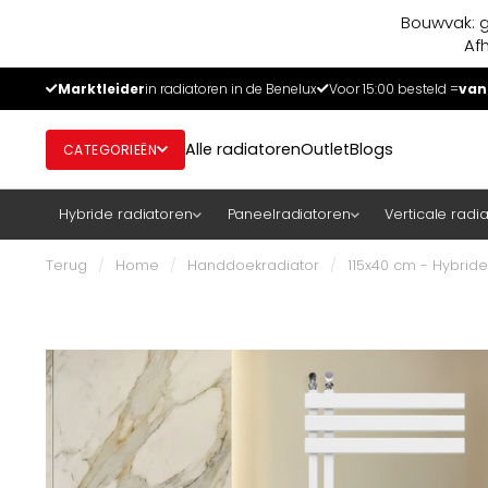
Bouwvak: g
Af
Marktleider
in radiatoren in de Benelux
Voor 15:00 besteld =
van
Alle radiatoren
Outlet
Blogs
CATEGORIEËN
Hybride radiatoren
Paneelradiatoren
Verticale radi
Terug
/
Home
/
Handdoekradiator
/
115x40 cm - Hybride