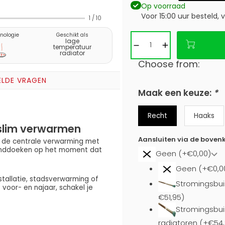
Op voorraad
Voor 15:00 uur besteld,
1
/
10
nologie
Geschikt als
lage
temperatuur
radiator
Choose from:
ELDE VRAGEN
Maak een keuze:
*
Recht
Haaks
 slim verwarmen
Aansluiten via de bovenk
 de centrale verwarming met
handdoeken op het moment dat
Geen (+€0,00)
Geen (+€0,0
stallatie, stadsverwarming of
Stromingsbui
oor- en najaar, schakel je
€51,95)
Stromingsbuis
radiatoren (+€54,