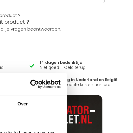
it product ?
 al je vragen beantwoorden.
14 dagen bedenktijd
ad
Niet goed = Geld terug
?
Snelle levering in Nederland en België
k open.
Geen onverwachte kosten achteraf
Over
 media te bieden en om ons