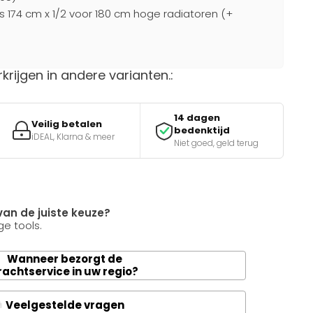
s 174 cm x 1/2 voor 180 cm hoge radiatoren (+
rkrijgen in andere varianten.:
14 dagen
Veilig betalen
bedenktijd
iDEAL, Klarna & meer
Niet goed, geld terug
van de juiste keuze?
e tools.
Wanneer bezorgt de
rachtservice in uw regio?
Veelgestelde vragen
A