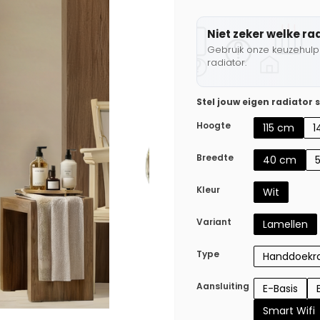
Niet zeker welke ra
Gebruik onze keuzehulp 
radiator.
Stel jouw eigen radiator
Hoogte
115 cm
1
Breedte
40 cm
Kleur
Wit
Variant
Lamellen
Type
Handdoekra
Aansluiting
E-Basis
Smart Wifi