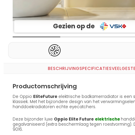
Gezien op de
BESCHRIJVING
SPECIFICATIES
VEELGEST
Productomschrijving
De Oppio
Elite
Future
elektrische badkamerradiator is een
klassiek. Met het bijzondere design van het verwarmingsele
handdoekradiatoren echte eyecatchers.
Deze bijzonder luxe
Oppio Elite Future
elektrische
handdo
gegalvaniseerd (extra beschermlaag tegen roestvorming). De
9016.