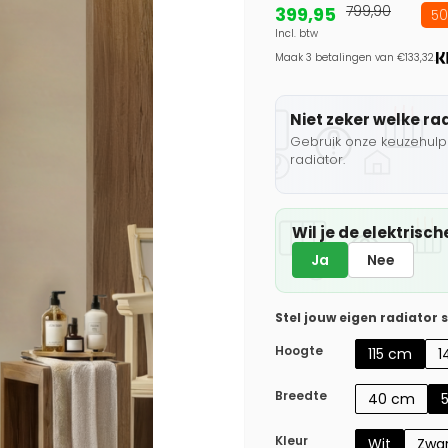
399,95
799,90
50
Incl. btw
Maak 3 betalingen van €133,32.
Niet zeker welke ra
Gebruik onze keuzehulp 
radiator.
Wil je de elektris
Ja
Nee
Stel jouw eigen radiator
Hoogte
115 cm
1
Breedte
40 cm
Kleur
Wit
Zwa