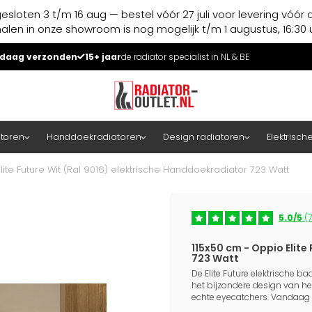
esloten 3 t/m 16 aug — bestel vóór 27 juli voor levering vóór 
halen in onze showroom is nog mogelijk t/m 1 augustus, 16:30 u
daag verzonden
15+ jaar
de radiator specialist in NL & BE
atoren
Handdoekradiatoren
Design radiatoren
Elektrisch
lite Future Wit (Ral 9016) elektrische Handdoekradiator 723 Watt
5.0/5
(7
115x50 cm - Oppio Elite
723 Watt
De Elite Future elektrische 
het bijzondere design van h
echte eyecatchers. Vandaag 