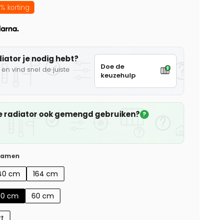
% korting
diator je nodig hebt?
Doe de
en vind snel de juiste
keuzehulp
che radiator ook gemengd gebruiken?
?
 samen
40 cm
164 cm
50 cm
60 cm
rt