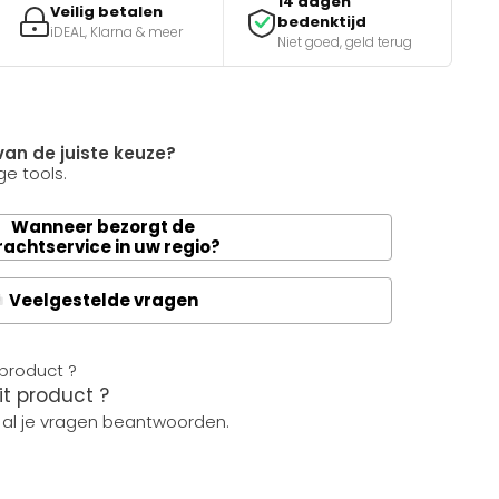
14 dagen
Veilig betalen
bedenktijd
iDEAL, Klarna & meer
Niet goed, geld terug
van de juiste keuze?
e tools.
Wanneer bezorgt de
rachtservice in uw regio?
Veelgestelde vragen
A
it product ?
 al je vragen beantwoorden.