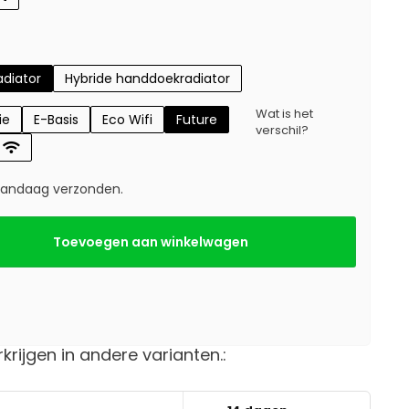
diator
Hybride handdoekradiator
Wat is het
ie
E-Basis
Eco Wifi
Future
verschil?
 vandaag verzonden.
Toevoegen aan winkelwagen
rkrijgen in andere varianten.: