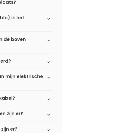
plaats?
hts) ik het
an de boven
verd?
n mijn elektrische
kabel?
n zijn er?
zijn er?