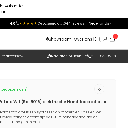
de vakantie
ur.
4,6
/5
★★★★★
Gebaseerd op
1.044 reviews
Nederlands
Incl.
Excl.
0
Showroom
Over ons
BTW
e radiatoren
Radiator keuzehulp
010-333 82 10
 beoordelingen)
 Future Wit (Ral 9016) elektrische Handdoekradiator
badkamerradiator is een synthese van modern en klassiek. Met
et verwarmingselement zijn de Future handdoekradiatoren
besteld, morgen in huis!