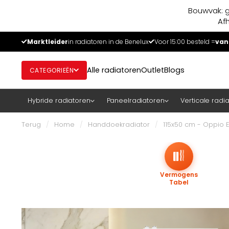
Bouwvak: g
Af
Marktleider
in radiatoren in de Benelux
Voor 15:00 besteld =
van
Alle radiatoren
Outlet
Blogs
CATEGORIEËN
Hybride radiatoren
Paneelradiatoren
Verticale radi
Terug
/
Home
/
Handdoekradiator
/
115x50 cm - Oppio E
Vermogens
Tabel