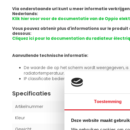
Via onderstaande url kunt u meer informatie verkrijgen
Nederlands:
Klik hier voor voor de documentatie van de Oppio elekt
Vous pouvez obtenir plus d'informations sur le produit e
dessous:
Cliquez ici pour la documentation du radiateur électr
Aanvullende technische informatie:
De waarde die op het scherm wordt weergegeven, is
radiatortemperatuur.
IP classificatie bedieningspaneel IP44
Specificaties
Toestemming
Artikelnummer
1001202035
Kleur
Wit (RAL 9016)
Deze website maakt gebruik
Gewicht
14 kg
We gebruiken cookies om cont