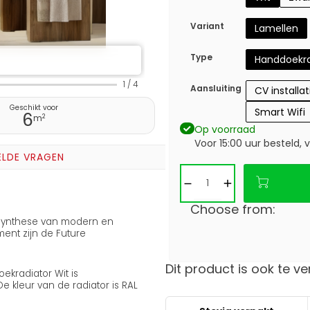
Variant
Lamellen
Type
Handdoekra
1
/
4
Aansluiting
CV installat
Geschikt voor
Smart Wifi
6
2
m
Op voorraad
Voor 15:00 uur besteld,
ELDE VRAGEN
Choose from:
 synthese van modern en
ment zijn de Future
Dit product is ook te ve
ekradiator Wit is
 kleur van de radiator is RAL