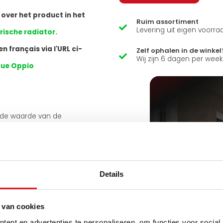
 over het product in het
Ruim assortiment
Levering uit eigen voorra
rische radiator.
n français via l'URL ci-
Zelf ophalen in de winkel
Wij zijn 6 dagen per wee
ique Oppio
 de waarde van de
Details
 van cookies
ent en advertenties te personaliseren, om functies voor social