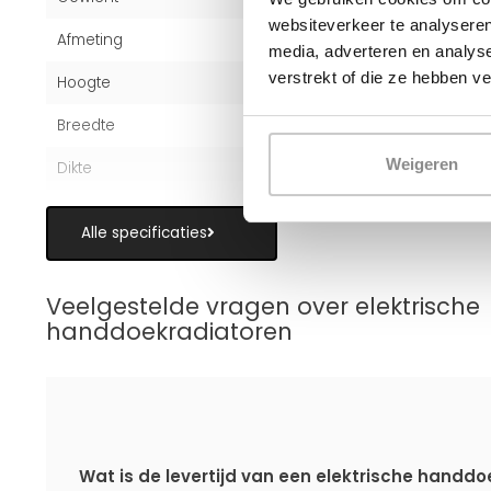
websiteverkeer te analyseren
Afmeting
115x50 cm
media, adverteren en analys
verstrekt of die ze hebben v
Hoogte
115 cm
Breedte
50 cm
Weigeren
Dikte
3 cm
Alle specificaties
Veelgestelde vragen over elektrische
handdoekradiatoren
Wat is de levertijd van een elektrische handdo