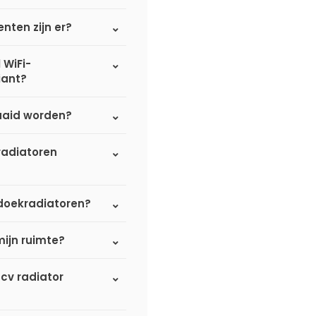
nten zijn er?
 WiFi-
iant?
aaid worden?
radiatoren
nddoekradiatoren?
mijn ruimte?
 cv radiator