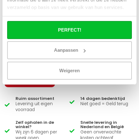
verzameld op basis van uw gebruik van hun services.
Wat bepaalt het verwarmingsvermogen
van de radiator?
PERFECT!
Aanpassen
Heb je een vraag over dit product ?
Simon helpt je graag en kan al je vragen beantwoorden.
Weigeren
Stuur een bericht
Ruim assortiment
14 dagen bedenktijd
Levering uit eigen
Niet goed = Geld terug
voorraad
Zelf ophalen in de
Snelle levering in
winkel?
Nederland en België
Wij zijn 6 dagen per
Geen onverwachte
week open.
kosten achteraf