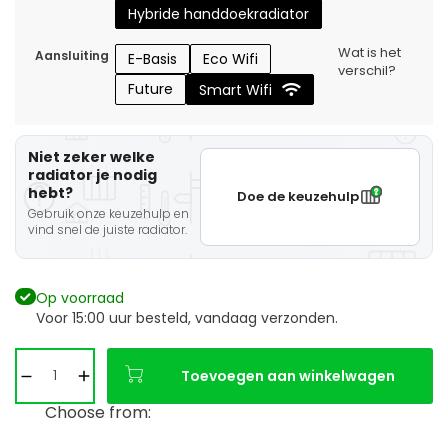
Hybride handdoekradiator
Wat is het
Aansluiting
E-Basis
Eco Wifi
verschil?
Future
Smart Wifi
Niet zeker welke
radiator je nodig
hebt?
Doe de keuzehulp
Gebruik onze keuzehulp en
vind snel de juiste radiator.
Op voorraad
Voor 15:00 uur besteld, vandaag verzonden.
Toevoegen aan winkelwagen
Choose from: