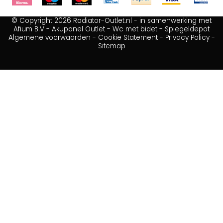
© Copyright 2026 Radiator-Outlet.nl - in samenwerking met
Afium B.V
-
Akupanel Outlet
-
Wc met bidet
-
Spiegeldepot
Algemene voorwaarden
-
Cookie Statement
-
Privacy Policy
-
Sitemap