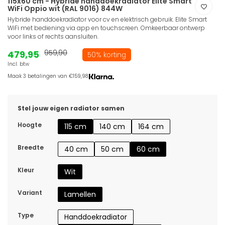
115x60 cm - Hybride handdoekradiator Elite Smart
WiFi Oppio wit (RAL 9016) 844W
Hybride handdoekradiator voor cv en elektrisch gebruik. Elite Smart
WiFi met bediening via app en touchscreen. Omkeerbaar ontwerp
voor links of rechts aansluiten.
479,95
959,90
50% korting
Incl. btw
Maak 3 betalingen van €159,98.
Stel jouw eigen radiator samen
Hoogte
115 cm
140 cm
164 cm
Breedte
40 cm
50 cm
60 cm
Kleur
Wit
Variant
Lamellen
Type
Handdoekradiator