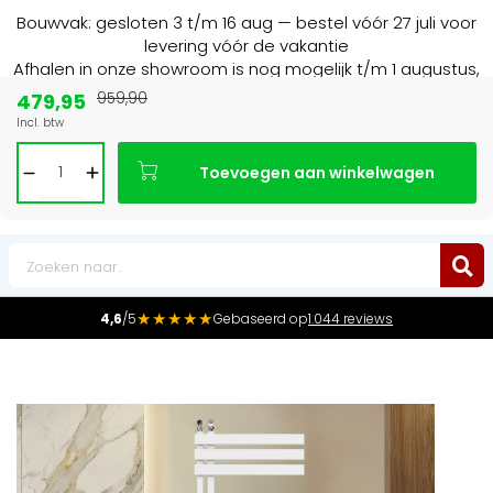
Bouwvak: gesloten 3 t/m 16 aug — bestel vóór 27 juli voor
levering vóór de vakantie
Afhalen in onze showroom is nog mogelijk t/m 1 augustus,
16:30 uur.
479,95
959,90
Incl. btw
15+ jaar
de radiator specialist in NL & BE
Toevoegen aan winkelwagen
0
★★★★★
4,6
/5
Gebaseerd op
1.044 reviews