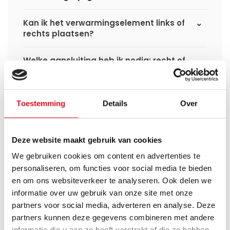
Kan ik het verwarmingselement links of
rechts plaatsen?
Welke aansluiting heb ik nodig: recht of
haaks?
Kan ik deze hybride handdoekradiator
Toestemming
Details
Over
gebruiken met een warmtepomp?
Welke uitvoering past het beste bij mij?
Deze website maakt gebruik van cookies
We gebruiken cookies om content en advertenties te
Wat is het verschil tussen Eco WiFi en
personaliseren, om functies voor social media te bieden
Smart WiFi?
en om ons websiteverkeer te analyseren. Ook delen we
informatie over uw gebruik van onze site met onze
Kan ik deze radiator eerst elektrisch
partners voor social media, adverteren en analyse. Deze
gebruiken en later aansluiten op de cv-
partners kunnen deze gegevens combineren met andere
installatie?
informatie die u aan ze heeft verstrekt of die ze hebben