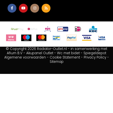
© Copyright 2026 Radiator-Outlet.nl - in samenwerking met
Afium B.V
-
Akupanel Outlet
-
Wc met bidet
-
Spiegeldepot
Algemene voorwaarden
-
Cookie Statement
-
Privacy Policy
-
Sitemap