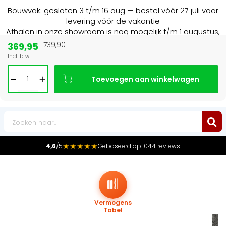
Bouwvak: gesloten 3 t/m 16 aug — bestel vóór 27 juli voor
levering vóór de vakantie
Afhalen in onze showroom is nog mogelijk t/m 1 augustus,
16:30 uur.
369,95
739,90
Incl. btw
Marktleider
in radiatoren in de Benelux
Toevoegen aan winkelwagen
0
★★★★★
4,6
/5
Gebaseerd op
1.044 reviews
Vermogens
Tabel