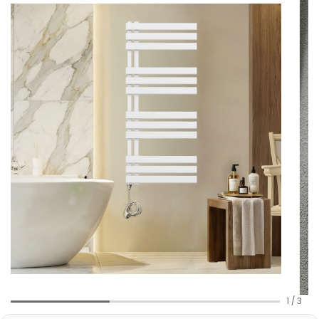
1
/
3