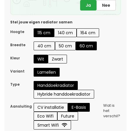
Ja
Nee
Stel jouw eigen radiator samen
Hoogte
115 cm
140 cm
164 cm
Breedte
40 cm
50 cm
60 cm
Kleur
Wit
Zwart
Variant
Lamellen
Type
Handdoekradiator
Hybride handdoekradiator
Wat is
Aansluiting
CV installatie
E-Basis
het
Eco Wifi
Future
verschil?
Smart Wifi