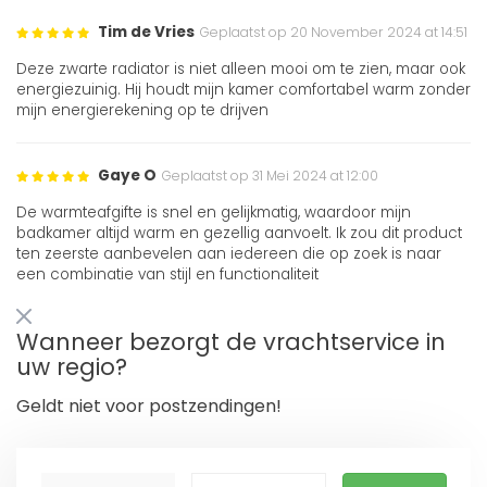
Tim de Vries
Geplaatst op 20 November 2024 at 14:51
Deze zwarte radiator is niet alleen mooi om te zien, maar ook
energiezuinig. Hij houdt mijn kamer comfortabel warm zonder
mijn energierekening op te drijven
Gaye O
Geplaatst op 31 Mei 2024 at 12:00
De warmteafgifte is snel en gelijkmatig, waardoor mijn
badkamer altijd warm en gezellig aanvoelt. Ik zou dit product
ten zeerste aanbevelen aan iedereen die op zoek is naar
een combinatie van stijl en functionaliteit
Wanneer bezorgt de vrachtservice in
uw regio?
Geldt niet voor postzendingen!