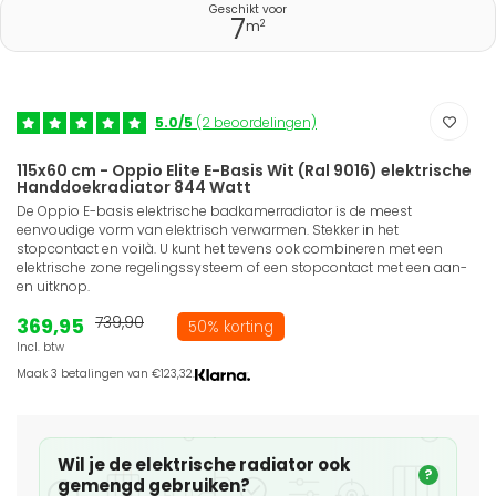
Geschikt voor
7
2
m
5.0/5
(2 beoordelingen)
115x60 cm - Oppio Elite E-Basis Wit (Ral 9016) elektrische
Handdoekradiator 844 Watt
De Oppio E-basis elektrische badkamerradiator is de meest
eenvoudige vorm van elektrisch verwarmen. Stekker in het
stopcontact en voilà. U kunt het tevens ook combineren met een
elektrische zone regelingssysteem of een stopcontact met een aan-
en uitknop.
369,95
739,90
50% korting
Incl. btw
Maak 3 betalingen van €123,32.
Wil je de elektrische radiator ook
?
gemengd gebruiken?