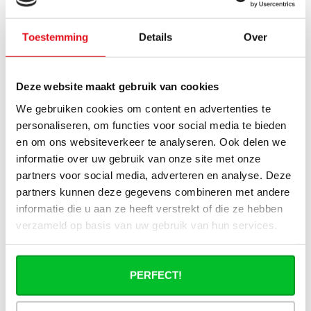
Heb je een vraag over dit product ?
Toestemming
Details
Over
Simon helpt je graag en kan al je vragen beantwoorden.
Deze website maakt gebruik van cookies
Stuur een bericht
We gebruiken cookies om content en advertenties te
personaliseren, om functies voor social media te bieden
Ruim assortiment
14 dagen bedenktijd
Levering uit eigen
Niet goed = Geld terug
en om ons websiteverkeer te analyseren. Ook delen we
voorraad
informatie over uw gebruik van onze site met onze
partners voor social media, adverteren en analyse. Deze
Zelf ophalen in de
Snelle levering in
partners kunnen deze gegevens combineren met andere
winkel?
Nederland en België
Wij zijn 6 dagen per
Geen onverwachte
informatie die u aan ze heeft verstrekt of die ze hebben
week open.
kosten achteraf
verzameld op basis van uw gebruik van hun services.
PERFECT!