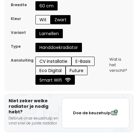
Breedte
60 cm
Kleur
Wit
Zwart
Variant
Lamellen
Type
Handdoekradiator
Wat is
Aansluiting
CV installatie
E-Basis
het
Eco Digital
Future
verschil?
Smart Wifi
Niet zeker welke
radiator je nodig
hebt?
Doe de keuzehulp
Gebruik onze keuzehulp en
vind snel de juiste radiator.