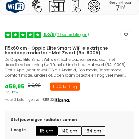
Geschikt voor
7
2
m
5.0/5
(17 beoordelingen)
115x60 cm - Oppio Elite Smart WiFi elektrische
handdoekradiator - Mat Zwart (Ral 9005)
De Oppio Elite Smart Wifi elektrische badkamer radiator met
draadloze bediening (wifi functie) in de kleur Matzwart (RAL 9005).
Gratis App (voor zowel iOS als Android) Eco mode, Boost mode,
Comfort mode, Kinderslot, Open raam detectie en nog veel meer!..
459,95
919,90
50% korting
Incl. btw
Maak 3 betalingen van €153,32.
Stel jouw eigen radiator samen
Hoogte
115 cm
140 cm
164 cm