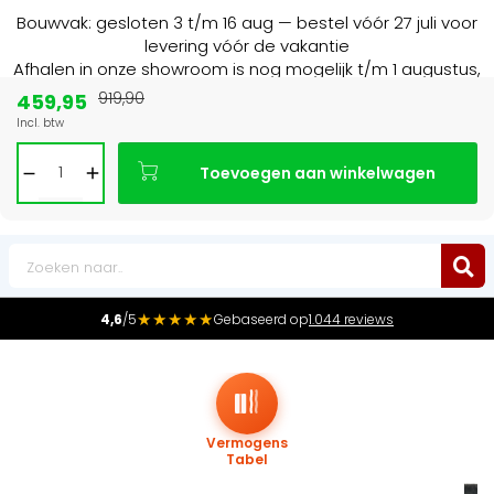
Bouwvak: gesloten 3 t/m 16 aug — bestel vóór 27 juli voor
levering vóór de vakantie
Afhalen in onze showroom is nog mogelijk t/m 1 augustus,
16:30 uur.
459,95
919,90
Incl. btw
Marktleider
in radiatoren in de Benelux
Toevoegen aan winkelwagen
0
★★★★★
4,6
/5
Gebaseerd op
1.044 reviews
Vermogens
Tabel