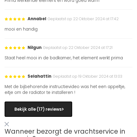
Prima werkende element en word goed warm
Annabel
Geplaatst op 22 Oktober 2024 at 17:42
mooi en handig
Nilgun
Geplaatst op 22 Oktober 2024 at 17:21
Staat heel mooi in de badkamer, het element werkt prima
Selahattin
Geplaatst op 19 Oktober 2024 at 13:03
Met de bijbehorende instructievideo was het een appeltje,
eitje om de radiator te installeren !
Bekijk alle (17) reviews
Wanneer bezorgt de vrachtservice in