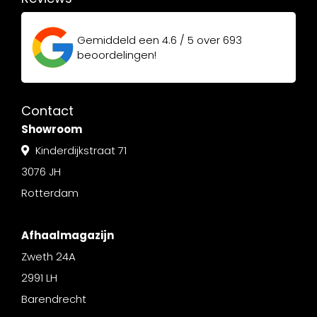
Gemiddeld een
4.6 / 5
over
693
beoordelingen!
Contact
Showroom
Kinderdijkstraat 71
3076 JH
Rotterdam
Afhaalmagazijn
Zweth 24A
2991 LH
Barendrecht