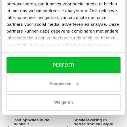
als een cv radiator gebruiken?
personaliseren, om functies voor social media te bieden
en om ons websiteverkeer te analyseren. Ook delen we
informatie over uw gebruik van onze site met onze
Verbruikt een elektrische
handdoekradiator veel stroom?
partners voor social media, adverteren en analyse. Deze
partners kunnen deze gegevens combineren met andere
informatie die u aan ze heeft verstrekt of die ze hebben
verzameld op basis van uw gebruik van hun services.
Heb je een vraag over dit product ?
PERFECT!
Simon helpt je graag en kan al je vragen beantwoorden.
Stuur een bericht
Aanpassen
Ruim assortiment
14 dagen bedenktijd
Weigeren
Levering uit eigen
Niet goed = Geld terug
voorraad
Zelf ophalen in de
Snelle levering in
winkel?
Nederland en België