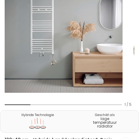
1
/
5
Hybride Technologie
Geschikt als
lage
temperatuur
radiator