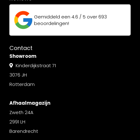
Gemiddeld een
4.6 / 5
over
693
beoordelingen!
Contact
Showroom
Kinderdijkstraat 71
3076 JH
Rotterdam
Afhaalmagazijn
Zweth 24A
2991 LH
Barendrecht