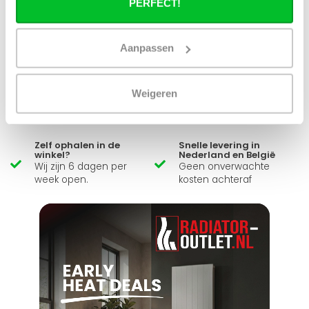
PERFECT!
Simon helpt je graag en kan al je vragen beantwoorden.
Aanpassen
Stuur een bericht
Ruim assortiment
14 dagen bedenktijd
Weigeren
Levering uit eigen
Niet goed = Geld terug
voorraad
Zelf ophalen in de
Snelle levering in
winkel?
Nederland en België
Wij zijn 6 dagen per
Geen onverwachte
week open.
kosten achteraf