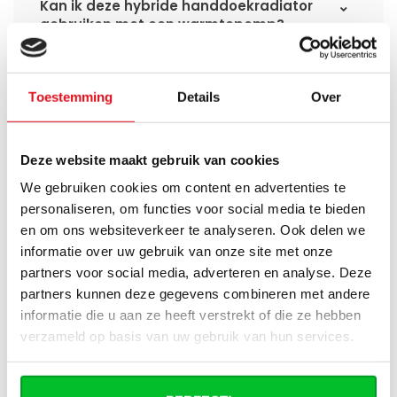
Kan ik deze hybride handdoekradiator
gebruiken met een warmtepomp?
Welke uitvoering past het beste bij mij?
Toestemming
Details
Over
Wat is het verschil tussen Eco WiFi en
Smart WiFi?
Deze website maakt gebruik van cookies
Kan ik deze radiator eerst elektrisch
We gebruiken cookies om content en advertenties te
gebruiken en later aansluiten op de cv-
personaliseren, om functies voor social media te bieden
installatie?
en om ons websiteverkeer te analyseren. Ook delen we
informatie over uw gebruik van onze site met onze
Wat bepaalt het verwarmingsvermogen
partners voor social media, adverteren en analyse. Deze
van de radiator?
partners kunnen deze gegevens combineren met andere
informatie die u aan ze heeft verstrekt of die ze hebben
verzameld op basis van uw gebruik van hun services.
Heb je een vraag over dit product ?