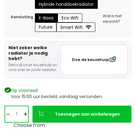
Hybride handdoekradiator
Wat is het
Aansluiting
E-Basis
Eco Wifi
verschil?
Future
Smart Wifi
Niet zeker welke
radiator je nodig
hebt?
Doe de keuzehulp
Gebruik onze keuzehulp en
vind snel de juiste radiator.
Op voorraad
Voor 15:00 uur besteld, vandaag verzonden.
Toevoegen aan winkelwagen
Choose from: