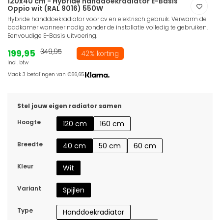
120x40 cm - Hybride handdoekradiator E-Basis
Oppio wit (RAL 9016) 550W
Hybride handdoekradiator voor cv en elektrisch gebruik. Verwarm de
badkamer wanneer nodig zonder de installatie volledig te gebruiken.
Eenvoudige E-Basis uitvoering.
199,95
349,95
42% korting
Incl. btw
Maak 3 betalingen van €66,65.
Stel jouw eigen radiator samen
Hoogte
120 cm
160 cm
Breedte
40 cm
50 cm
60 cm
Kleur
Wit
Variant
Spijlen
Type
Handdoekradiator