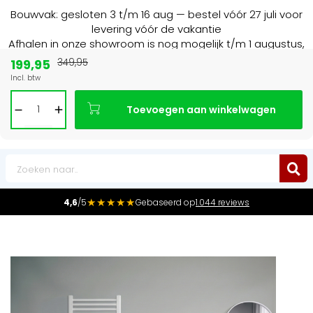
Bouwvak: gesloten 3 t/m 16 aug — bestel vóór 27 juli voor
levering vóór de vakantie
Afhalen in onze showroom is nog mogelijk t/m 1 augustus,
16:30 uur.
199,95
349,95
Incl. btw
n NL & BE
Marktleider
in radiatoren in d
Toevoegen aan winkelwagen
0
★★★★★
4,6
/5
Gebaseerd op
1.044 reviews