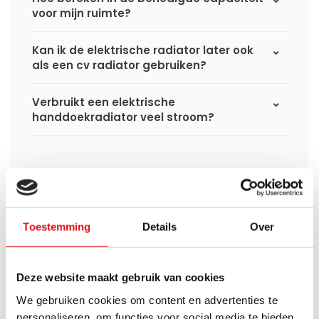
voor mijn ruimte?
Kan ik de elektrische radiator later ook
als een cv radiator gebruiken?
Verbruikt een elektrische
handdoekradiator veel stroom?
Heb je een vraag over dit product ?
Simon helpt je graag en kan al je vragen beantwoorden.
Toestemming
Details
Over
Stuur een bericht
Deze website maakt gebruik van cookies
We gebruiken cookies om content en advertenties te
Ruim assortiment
14 dagen bedenktijd
Levering uit eigen
Niet goed = Geld terug
personaliseren, om functies voor social media te bieden