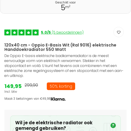
Geschikt voor
5
2
m
5.0/5
(5 beoordelingen)
120x40 cm - Oppio E-Basis Wit (Ral 9016) elektrische
Handdoekradiator 550 Watt
De Oppio E-basis elektrische badkamerradiator is de meest
eenvoudige vorm van elektrisch verwarmen. Stekker in het
stopcontact en voilà. U kunt het tevens ook combineren met een
elektrische zone regelingssysteem of een stopcontact met een aan-
en uitknop.
149,95
299,90
50% korting
Incl. btw
Maak 3 betalingen van €49,98.
Wil je de elektrische radiator ook
?
gemengd gebruiken?