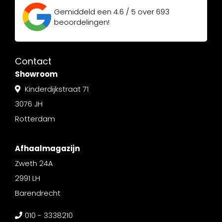
Gemiddeld een
4.6 / 5
over
693
beoordelingen!
Contact
Showroom
Kinderdijkstraat 71
3076 JH
Rotterdam
Afhaalmagazijn
Zweth 24A
2991 LH
Barendrecht
010 - 3338210