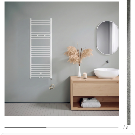
1
/
3