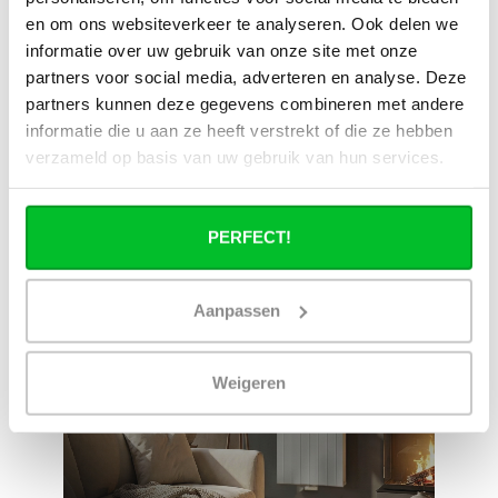
voorraad
en om ons websiteverkeer te analyseren. Ook delen we
informatie over uw gebruik van onze site met onze
Zelf ophalen in de
Snelle levering in
partners voor social media, adverteren en analyse. Deze
winkel?
Nederland en België
Wij zijn 6 dagen per
Geen onverwachte
partners kunnen deze gegevens combineren met andere
week open.
kosten achteraf
informatie die u aan ze heeft verstrekt of die ze hebben
verzameld op basis van uw gebruik van hun services.
PERFECT!
Aanpassen
Weigeren