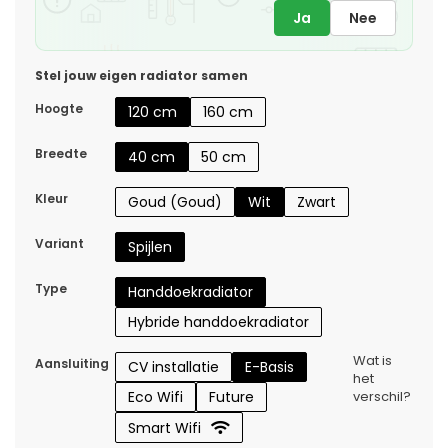
Ja
Nee
Stel jouw eigen radiator samen
Hoogte
120 cm
160 cm
Breedte
40 cm
50 cm
Kleur
Goud (Goud)
Wit
Zwart
Variant
Spijlen
Type
Handdoekradiator
Hybride handdoekradiator
Wat is
Aansluiting
CV installatie
E-Basis
het
Eco Wifi
Future
verschil?
Smart Wifi