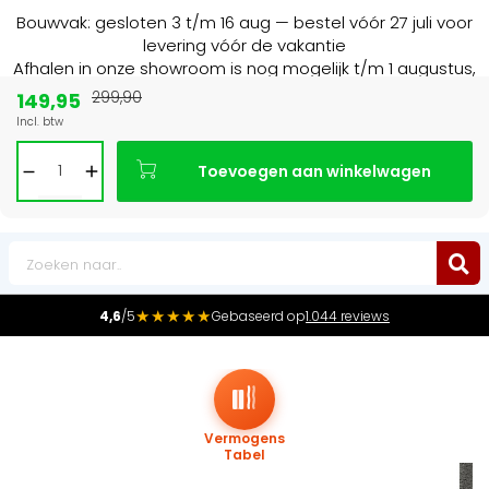
Bouwvak: gesloten 3 t/m 16 aug — bestel vóór 27 juli voor
levering vóór de vakantie
Afhalen in onze showroom is nog mogelijk t/m 1 augustus,
16:30 uur.
149,95
299,90
Incl. btw
15+ jaar
de radiator specialist in NL & BE
Toevoegen aan winkelwagen
0
★★★★★
4,6
/5
Gebaseerd op
1.044 reviews
Vermogens
Tabel