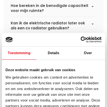
Hoe bereken in de benodigde capaciteit
voor mijn ruimte?
Kan ik de elektrische radiator later ook
als een cv radiator gebruiken?
Verbruikt een elektrische
handdoekradiator veel stroom?
Toestemming
Details
Over
Deze website maakt gebruik van cookies
Heb je een vraag over dit product ?
We gebruiken cookies om content en advertenties te
Simon helpt je graag en kan al je vragen beantwoorden.
personaliseren, om functies voor social media te bieden
en om ons websiteverkeer te analyseren. Ook delen we
Stuur een bericht
informatie over uw gebruik van onze site met onze
partners voor social media, adverteren en analyse. Deze
partners kunnen deze gegevens combineren met andere