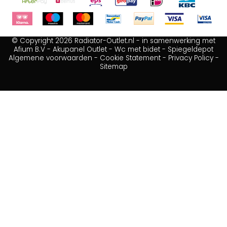
© Copyright 2026 Radiator-Outlet.nl - in samenwerking met
Afium B.V
-
Akupanel Outlet
-
Wc met bidet
-
Spiegeldepot
Algemene voorwaarden
-
Cookie Statement
-
Privacy Policy
-
Sitemap