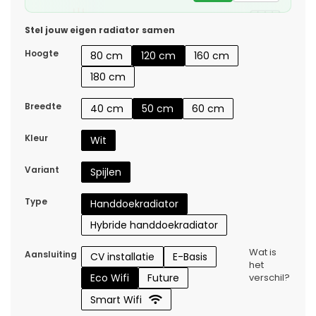
Stel jouw eigen radiator samen
Hoogte
80 cm
120 cm
160 cm
180 cm
Breedte
40 cm
50 cm
60 cm
Kleur
Wit
Variant
Spijlen
Type
Handdoekradiator
Hybride handdoekradiator
Wat is
Aansluiting
CV installatie
E-Basis
het
Eco Wifi
Future
verschil?
Smart Wifi