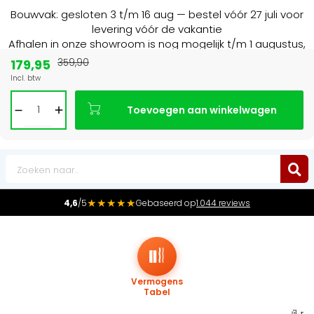
Bouwvak: gesloten 3 t/m 16 aug — bestel vóór 27 juli voor
levering vóór de vakantie
Afhalen in onze showroom is nog mogelijk t/m 1 augustus,
16:30 uur.
179,95
359,90
Incl. btw
Marktleider
in radiatoren in de Benelux
Toevoegen aan winkelwagen
0
★★★★★
4,6
/5
Gebaseerd op
1.044 reviews
Vermogens
Tabel