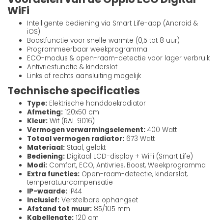
WiFi
Intelligente bediening via Smart Life-app (Android &
iOS)
Boostfunctie voor snelle warmte (0,5 tot 8 uur)
Programmeerbaar weekprogramma
ECO-modus & open-raam-detectie voor lager verbruik
Antivriesfunctie & kinderslot
Links of rechts aansluiting mogelijk
Technische specificaties
Type:
Elektrische handdoekradiator
Afmeting:
120x50 cm
Kleur:
Wit (RAL 9016)
Vermogen verwarmingselement:
400 Watt
Totaal vermogen radiator:
673 Watt
Materiaal:
Staal, gelakt
Bediening:
Digitaal LCD-display + WiFi (Smart Life)
Modi:
Comfort, ECO, Antivries, Boost, Weekprogramma
Extra functies:
Open-raam-detectie, kinderslot,
temperatuurcompensatie
IP-waarde:
IP44
Inclusief:
Verstelbare ophangset
Afstand tot muur:
85/105 mm
Kabellengte:
120 cm