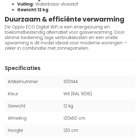
Vulling:
Waterbasis-vloeistof
Gewicht:
12 kg
Duurzaam & efficiënte verwarming
De Oppio ECO Digital WiFi is een energiezuinig en
toekomstbestendig alternatief voor gasverwarming. Door
slimme bediening, lage verbruikskosten en een snelle
opwarming is dit model ideaal voor moderne woningen —
zeker in combinatie met zonnepanelen.
Specificaties
Artikelnummer
1001144
Kleur
Wit (RAL 9016)
Gewicht
12 kg
Afmeting
120x50 cm
Hoogte
120 cm