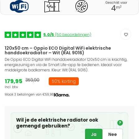
Geschikt voor
4
2
m
5.0/5
(50 beoordelingen)
120x50 cm – Oppio ECO Digital WiFi elektrische
handdoekradiator – Wit (RAL 9016)
De Oppio ECO Digital WiFi handdoekradiator 120x50 cm is krachtig,
energiezuinig en via de Smart Life-app te bedienen. Ideaal voor
middelgrote badkamers. Kleur: Wit (RAL 9016).
179,95
359,90
50% korting
Incl. btw
Maak 3 betalingen van €59,98.
Wil je de elektrische radiator ook
?
gemengd gebruiken?
Ja
Nee