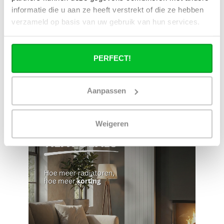
Ruim assortiment
14 dagen bedenktijd
informatie die u aan ze heeft verstrekt of die ze hebben
Levering uit eigen
Niet goed = Geld terug
voorraad
verzameld op basis van uw gebruik van hun services.
Zelf ophalen in de
Snelle levering in
winkel?
Nederland en België
Wij zijn 6 dagen per
Geen onverwachte
PERFECT!
week open.
kosten achteraf
Aanpassen
Weigeren