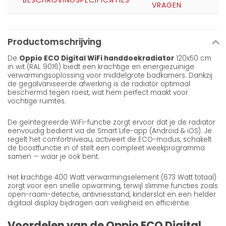
BESCHRIJVING
SPECIFICATIES
VRAGEN
Productomschrijving
De
Oppio ECO Digital WiFi handdoekradiator
120x50 cm
in wit (RAL 9016) biedt een krachtige en energiezuinige
verwarmingsoplossing voor middelgrote badkamers. Dankzij
de gegalvaniseerde afwerking is de radiator optimaal
beschermd tegen roest, wat hem perfect maakt voor
vochtige ruimtes.
De geïntegreerde WiFi-functie zorgt ervoor dat je de radiator
eenvoudig bedient via de Smart Life-app (Android & iOS). Je
regelt het comfortniveau, activeert de ECO-modus, schakelt
de boostfunctie in of stelt een compleet weekprogramma
samen — waar je ook bent.
Het krachtige 400 Watt verwarmingselement (673 Watt totaal)
zorgt voor een snelle opwarming, terwijl slimme functies zoals
open-raam-detectie, antivriesstand, kinderslot en een helder
digitaal display bijdragen aan veiligheid en efficiëntie.
Voordelen van de Oppio ECO Digital