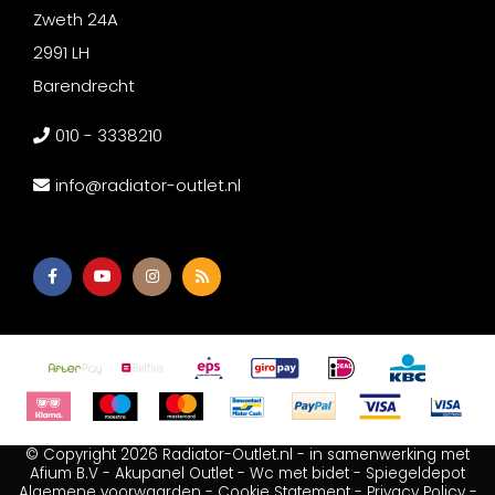
Zweth 24A
2991 LH
Barendrecht
010 - 3338210
info@radiator-outlet.nl
© Copyright 2026 Radiator-Outlet.nl - in samenwerking met
Afium B.V
-
Akupanel Outlet
-
Wc met bidet
-
Spiegeldepot
Algemene voorwaarden
-
Cookie Statement
-
Privacy Policy
-