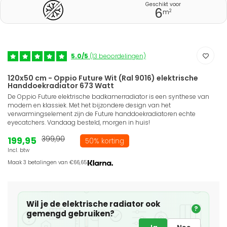
Geschikt voor
6
2
m
5.0/5
(13 beoordelingen)
120x50 cm - Oppio Future Wit (Ral 9016) elektrische
Handdoekradiator 673 Watt
De Oppio Future elektrische badkamerradiator is een synthese van
modern en klassiek. Met het bijzondere design van het
verwarmingselement zijn de Future handdoekradiatoren echte
eyecatchers. Vandaag besteld, morgen in huis!
199,95
399,90
50% korting
Incl. btw
Maak 3 betalingen van €66,65.
Wil je de elektrische radiator ook
?
gemengd gebruiken?