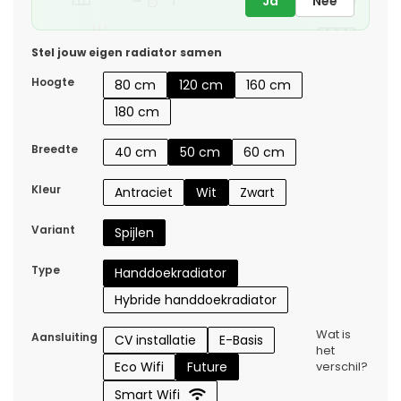
Ja
Nee
Stel jouw eigen radiator samen
Hoogte
80 cm
120 cm
160 cm
180 cm
Breedte
40 cm
50 cm
60 cm
Kleur
Antraciet
Wit
Zwart
Variant
Spijlen
Type
Handdoekradiator
Hybride handdoekradiator
Wat is
Aansluiting
CV installatie
E-Basis
het
Eco Wifi
Future
verschil?
Smart Wifi