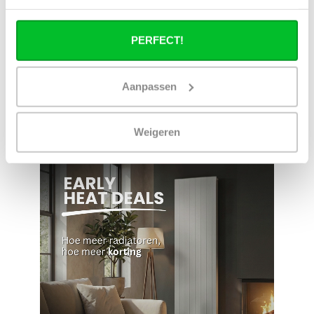
Ruim assortiment
14 dagen bedenktijd
Levering uit eigen
Niet goed = Geld terug
voorraad
PERFECT!
Zelf ophalen in de
Snelle levering in
winkel?
Nederland en België
Wij zijn 6 dagen per
Geen onverwachte
Aanpassen
week open.
kosten achteraf
Weigeren