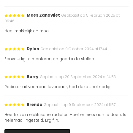
Mees Zandvliet
Geplaatst op 5 Februari 2025 at
09:46
Heel makkelijk en mooi!
Dylan
Geplaatst op 9 Oktober 2024 at 17:44
Eenvoudig te monteren en goed in te stellen.
Barry
Geplaatst op 20 September 2024 at 14:53
Radiator uit voorraad leverbaar, had deze snel nodig.
Brenda
Geplaatst op 9 September 2024 at 11:57
Heerlijk zo'n elektrische radiator. Hoef er niets aan te doen. Is
helemaal ingesteld. Erg fijn.