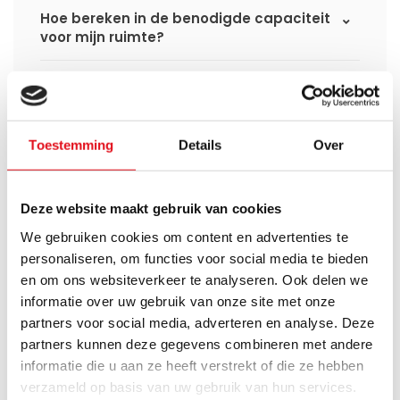
Hoe bereken in de benodigde capaciteit
voor mijn ruimte?
Kan ik de elektrische radiator later ook
als een cv radiator gebruiken?
Toestemming
Details
Over
Verbruikt een elektrische
handdoekradiator veel stroom?
Deze website maakt gebruik van cookies
We gebruiken cookies om content en advertenties te
personaliseren, om functies voor social media te bieden
Heb je een vraag over dit product ?
en om ons websiteverkeer te analyseren. Ook delen we
Simon helpt je graag en kan al je vragen beantwoorden.
informatie over uw gebruik van onze site met onze
partners voor social media, adverteren en analyse. Deze
partners kunnen deze gegevens combineren met andere
Stuur een bericht
informatie die u aan ze heeft verstrekt of die ze hebben
verzameld op basis van uw gebruik van hun services.