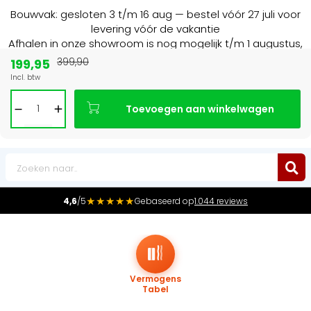
Bouwvak: gesloten 3 t/m 16 aug — bestel vóór 27 juli voor
levering vóór de vakantie
Afhalen in onze showroom is nog mogelijk t/m 1 augustus,
16:30 uur.
199,95
399,90
Incl. btw
Marktleider
in radiatoren in de Benelux
Toevoegen aan winkelwagen
0
★★★★★
4,6
/5
Gebaseerd op
1.044 reviews
Vermogens
Tabel