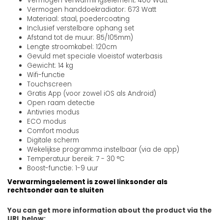
Vermogen verwarmingselement: 400 Watt
Vermogen handdoekradiator: 673 Watt
Materiaal: staal, poedercoating
Inclusief verstelbare ophang set
Afstand tot de muur: 85/105mm)
Lengte stroomkabel: 120cm
Gevuld met speciale vloeistof waterbasis
Gewicht: 14 kg
Wifi-functie
Touchscreen
Gratis App (voor zowel iOS als Android)
Open raam detectie
Antivries modus
ECO modus
Comfort modus
Digitale scherm
Wekelijkse programma instelbaar (via de app)
Temperatuur bereik: 7 - 30 °C
Boost-functie: 1-9 uur
Verwarmingselement is zowel linksonder als
rechtsonder aan te sluiten
You can get more information about the product via the
URL below: