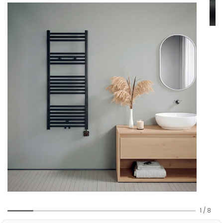
1
/
8