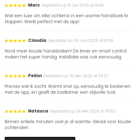
Marc
Geplaatst op 15 Juli 2025 at 14:46
Wat een luxe om elke ochtend in een warme handdoek te
stappen. Werkt perfect met de app!
Claudia
Geplaatst op 26 Juni 2025 at 10:08
Nooit meer koude handdoeken! De timer en smart control
maken het super handig. Installatie was ook eenvoudig.
Pelinn
Geplaatst op 30 Mei 2025 at 09:27
Precies wat ik zocht. Warmt snel op, eenvoudig te bedienen
met de app, en geeft de badkamer een stijlvolle look.
Natasca
Geplaatst op 28 Mei 2025 at 09:32
Binnen enkele minuten voel je al warmte. Ideaal voor koude
ochtenden.