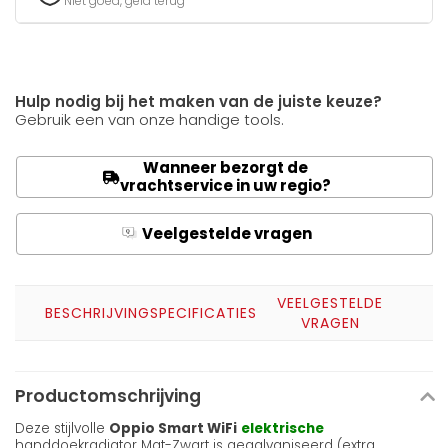
Niet goed, geld terug
Hulp nodig bij het maken van de juiste keuze?
Gebruik een van onze handige tools.
Wanneer bezorgt de
vrachtservice in uw regio?
Veelgestelde vragen
Q
A
VEELGESTELDE
BESCHRIJVING
SPECIFICATIES
VRAGEN
Productomschrijving
Deze stijlvolle
Oppio Smart WiFi
elektrische
handdoekradiator Mat-Zwart is gegalvaniseerd (extra