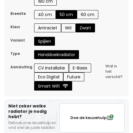
180 cm
Breedte
40 cm
50 cm
60 cm
Kleur
Antraciet
Wit
Zwart
Variant
Spijlen
Type
Handdoekradiator
Wat is
Aansluiting
CV installatie
E-Basis
het
Eco Digital
Future
verschil?
Smart Wifi
Niet zeker welke
radiator je nodig
hebt?
Doe de keuzehulp
Gebruik onze keuzehulp en
vind snel de juiste radiator.