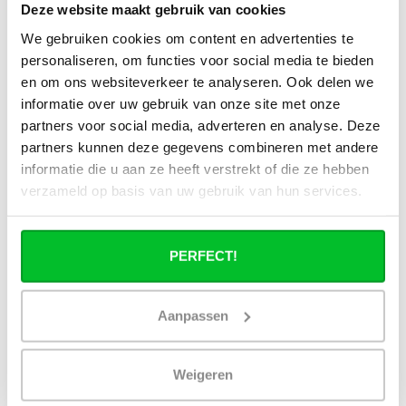
Deze website maakt gebruik van cookies
Kan ik de elektrische radiator later ook
als een cv radiator gebruiken?
We gebruiken cookies om content en advertenties te
personaliseren, om functies voor social media te bieden
en om ons websiteverkeer te analyseren. Ook delen we
Verbruikt een elektrische
handdoekradiator veel stroom?
informatie over uw gebruik van onze site met onze
partners voor social media, adverteren en analyse. Deze
partners kunnen deze gegevens combineren met andere
informatie die u aan ze heeft verstrekt of die ze hebben
verzameld op basis van uw gebruik van hun services.
Heb je een vraag over dit product ?
Simon helpt je graag en kan al je vragen beantwoorden.
PERFECT!
Stuur een bericht
Aanpassen
Ruim assortiment
14 dagen bedenktijd
Levering uit eigen
Niet goed = Geld terug
voorraad
Weigeren