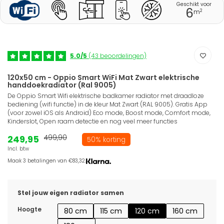
Geschikt voor
6
2
m
5.0/5
(43 beoordelingen)
120x50 cm - Oppio Smart WiFi Mat Zwart elektrische
handdoekradiator (Ral 9005)
De Oppio Smart Wifi elektrische badkamer radiator met draadloze
bediening (wifi functie) in de kleur Mat Zwart (RAL 9005). Gratis App
(voor zowel iOS als Android) Eco mode, Boost mode, Comfort mode,
Kinderslot, Open raam detectie en nog veel meer functies
249,95
499,90
50% korting
Incl. btw
Maak 3 betalingen van €83,32.
Stel jouw eigen radiator samen
Hoogte
80 cm
115 cm
120 cm
160 cm