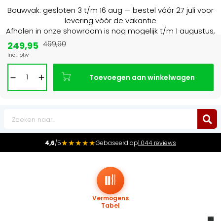
Bouwvak: gesloten 3 t/m 16 aug — bestel vóór 27 juli voor
levering vóór de vakantie
Afhalen in onze showroom is nog mogelijk t/m 1 augustus,
16:30 uur.
249,95
499,90
Incl. btw
Marktleider
in radiatoren in de Benelux
Toevoegen aan winkelwagen
0
★★★★★
4,6
/5
Gebaseerd op
1.044 reviews
Vermogens
Tabel