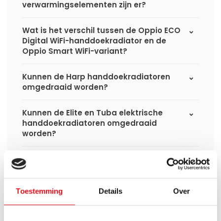
verwarmingselementen zijn er?
Wat is het verschil tussen de Oppio ECO
Digital WiFi-handdoekradiator en de
Oppio Smart WiFi-variant?
Kunnen de Harp handdoekradiatoren
omgedraaid worden?
Kunnen de Elite en Tuba elektrische
handdoekradiatoren omgedraaid
worden?
Wat voor vloeistof zit er in de elektrische
handdoekradiatoren?
Toestemming
Details
Over
Hoe bereken in de benodigde capaciteit
voor mijn ruimte?