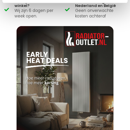
Zelf ophalen in de
Snelle levering in
winkel?
Nederland en België
Wij zijn 6 dagen per
Geen onverwachte
week open.
kosten achteraf