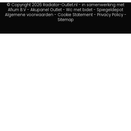
© Copyright 2026 Radiator-Outlet.nl - in samenwerking met
Afium B.V
-
Akupanel Outlet
-
Wc met bidet
-
Spiegeldepot
Algemene voorwaarden
-
Cookie Statement
-
Privacy Policy
-
Sitemap