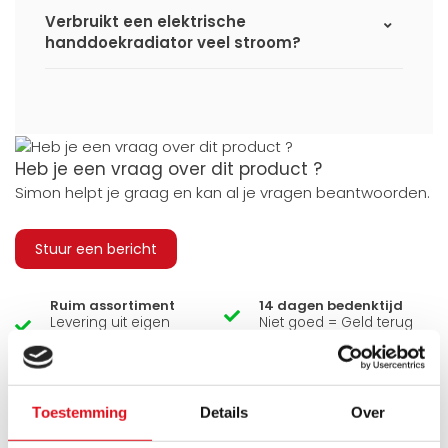
Verbruikt een elektrische
handdoekradiator veel stroom?
Heb je een vraag over dit product ?
Simon helpt je graag en kan al je vragen beantwoorden.
Stuur een bericht
Ruim assortiment
14 dagen bedenktijd
Levering uit eigen
Niet goed = Geld terug
voorraad
Zelf ophalen in de
Snelle levering in
winkel?
Nederland en België
Toestemming
Wij zijn 6 dagen per
Details
Geen onverwachte
Over
week open.
kosten achteraf