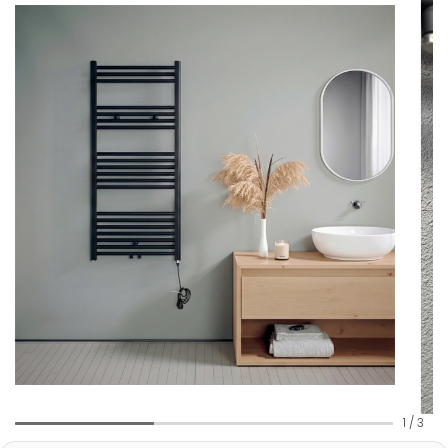
1
/
3