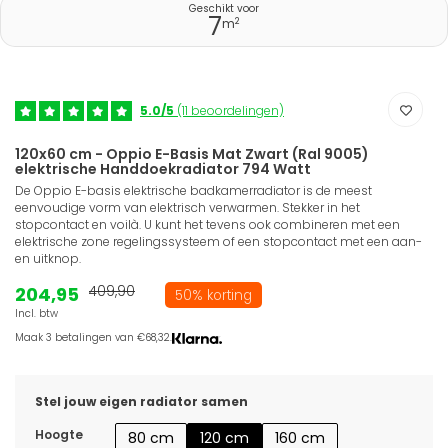
Geschikt voor
7
2
m
5.0/5
(11 beoordelingen)
120x60 cm - Oppio E-Basis Mat Zwart (Ral 9005)
elektrische Handdoekradiator 794 Watt
De Oppio E-basis elektrische badkamerradiator is de meest
eenvoudige vorm van elektrisch verwarmen. Stekker in het
stopcontact en voilà. U kunt het tevens ook combineren met een
elektrische zone regelingssysteem of een stopcontact met een aan-
en uitknop.
204,95
409,90
50% korting
Incl. btw
Maak 3 betalingen van €68,32.
Stel jouw eigen radiator samen
Hoogte
80 cm
120 cm
160 cm