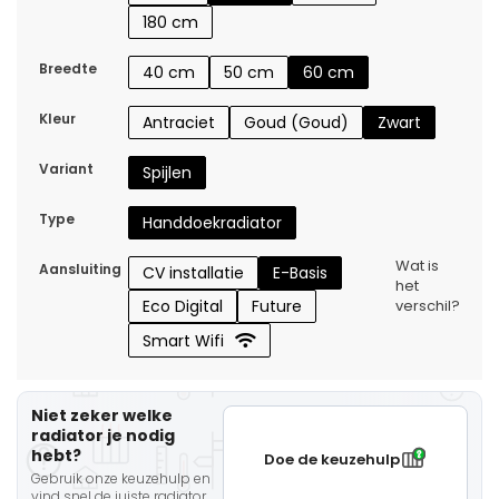
180 cm
Breedte
40 cm
50 cm
60 cm
Kleur
Antraciet
Goud (Goud)
Zwart
Variant
Spijlen
Type
Handdoekradiator
Wat is
Aansluiting
CV installatie
E-Basis
het
Eco Digital
Future
verschil?
Smart Wifi
Niet zeker welke
radiator je nodig
hebt?
Doe de keuzehulp
Gebruik onze keuzehulp en
vind snel de juiste radiator.