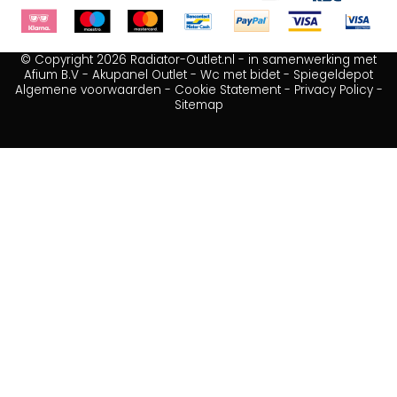
© Copyright 2026 Radiator-Outlet.nl - in samenwerking met
Afium B.V
-
Akupanel Outlet
-
Wc met bidet
-
Spiegeldepot
Algemene voorwaarden
-
Cookie Statement
-
Privacy Policy
-
Sitemap