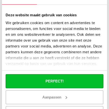
Stuur een bericht
Deze website maakt gebruik van cookies
Ruim assortiment
14 dagen bedenktijd
Levering uit eigen
Niet goed = Geld terug
We gebruiken cookies om content en advertenties te
voorraad
personaliseren, om functies voor social media te bieden
en om ons websiteverkeer te analyseren. Ook delen we
Zelf ophalen in de
Snelle levering in
winkel?
Nederland en België
informatie over uw gebruik van onze site met onze
Wij zijn 6 dagen per
Geen onverwachte
partners voor social media, adverteren en analyse. Deze
week open.
kosten achteraf
partners kunnen deze gegevens combineren met andere
informatie die u aan ze heeft verstrekt of die ze hebben
verzameld op basis van uw gebruik van hun services.
PERFECT!
Aanpassen