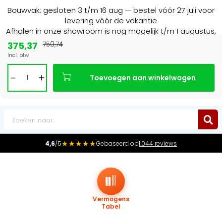
Bouwvak: gesloten 3 t/m 16 aug — bestel vóór 27 juli voor
levering vóór de vakantie
Afhalen in onze showroom is nog mogelijk t/m 1 augustus,
16:30 uur.
375,37
750,74
Incl. btw
alist in NL & BE
Marktleider
in radiatore
Toevoegen aan winkelwagen
0
★★★★★
4,6
/5
Gebaseerd op
1.044 reviews
Vermogens
Tabel