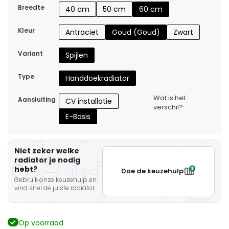
Breedte
40 cm
50 cm
60 cm
Kleur
Antraciet
Goud (Goud)
Zwart
Variant
Spijlen
Type
Handdoekradiator
Wat is het
Aansluiting
CV installatie
verschil?
E-Basis
Niet zeker welke
radiator je nodig
hebt?
Doe de keuzehulp
Gebruik onze keuzehulp en
vind snel de juiste radiator.
Op voorraad