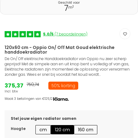
Geschikt voor
7
2
m
5.0/5
(7 beoordelingen)
120x60 cm - Oppio On/ Off Mat Goud elektrische
handdoekradiator
De On/ Off elektrische Handdoekradiator van Oppio nu zeer scherp
geprijsd! Met de simpele aan en uit knop bent u volledig af van gas,
Elektrische radiatoren zijn momenteel de oplossing voor verwarmen
zonder gas. Wees er snel bij voordat het koud wordt...
375,37
750,74
50% korting
Incl. btw
Maak 3 betalingen van €125,12.
Stel jouw eigen radiator samen
Hoogte
cm
120 cm
160 cm