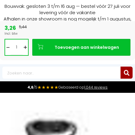
Bouwvak: gesloten 3 t/m 16 aug — bestel vóór 27 juli voor
levering vóór de vakantie
Afhalen in onze showroom is nog mogelijk t/m 1 augustus,
16:30 uur.
3,26
5,44
Incl. btw
15+ jaar
de radiator specialist in NL & BE
Toevoegen aan winkelwagen
0
★★★★★
4,6
/5
Gebaseerd op
1.044 reviews