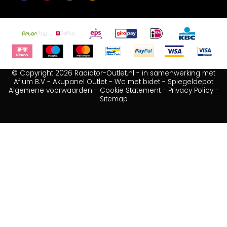
© Copyright 2026 Radiator-Outlet.nl - in samenwerking met
Afium B.V
-
Akupanel Outlet
-
Wc met bidet
-
Spiegeldepot
Algemene voorwaarden
-
Cookie Statement
-
Privacy Policy
-
Sitemap