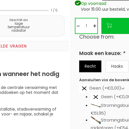
Op voorraad
Voor 15:00 uur besteld,
1
/
5
Geschikt als
lage
temperatuur
radiator
Choose from:
ELDE VRAGEN
Maak een keuze:
*
Recht
Haaks
 wanneer het nodig
Aansluiten via de bovenk
 de centrale verwarming met
Geen (+€0,00)
handdoeken op het moment dat
Geen (+€0,0
Stromingsbui
stallatie, stadsverwarming of
€51,95)
oor- en najaar, schakel je
Stromingsbuis
radiatoren (+€54,