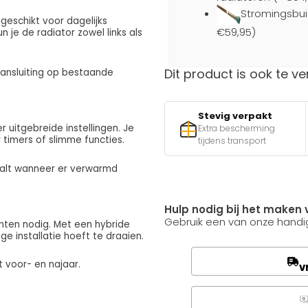
Stromingsbui
 geschikt voor dagelijks
€59,95)
 je de radiator zowel links als
Dit product is ook te ve
 aansluiting op bestaande
Stevig verpakt
 uitgebreide instellingen. Je
Extra bescherming
 timers of slimme functies.
tijdens transport
paalt wanneer er verwarmd
Hulp nodig bij het maken 
Gebruik een van onze handig
nten nodig. Met een hybride
e installatie hoeft te draaien.
t voor- en najaar.
v
Q