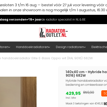
esloten 3 t/m 16 aug — bestel vóór 27 juli voor levering vóór 
halen in onze showroom is nog mogelijk t/m 1 augustus, 16:30 u
daag verzonden
15+ jaar
de radiator specialist in NL & BE
atoren
Handdoekradiatoren
Design radiatoren
Elektrisch
e handdoekradiator Elite E-Basis Oppio wit (RAL 9016) 682W
140x40 cm - Hybride ha
9016) 682W
Hybride handdoekradiator voor
bediening en omkeerbaar ontw
429,95
859,90
50
Incl. btw
Maak 3 betalingen van €143,32.