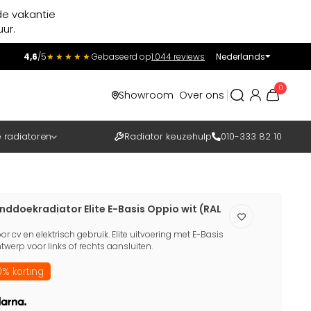
de vakantie
ur.
4,6
/5
★★★★★
Gebaseerd op
1.044 reviews
Nederlands
Incl.
Excl.
0
Showroom
Over ons
BTW
e radiatoren
Radiator keuzehulp
010-333 82 10
nddoekradiator Elite E-Basis Oppio wit (RAL
 cv en elektrisch gebruik. Elite uitvoering met E-Basis
erp voor links of rechts aansluiten.
% korting