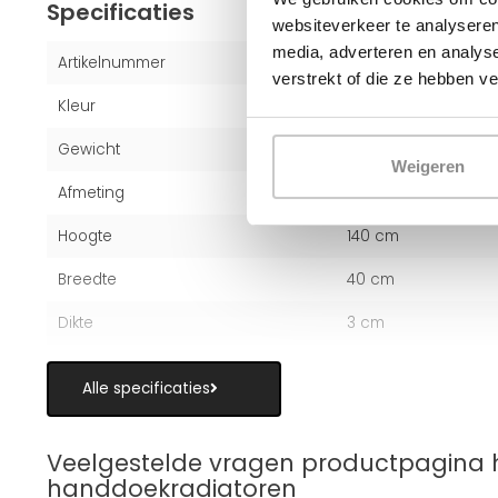
Specificaties
websiteverkeer te analyseren
media, adverteren en analys
Artikelnummer
1001202121
verstrekt of die ze hebben v
Kleur
Wit (RAL 9016)
Gewicht
17 kg
Weigeren
Afmeting
140x40 cm
Hoogte
140 cm
Breedte
40 cm
Dikte
3 cm
Alle specificaties
Veelgestelde vragen productpagina 
handdoekradiatoren