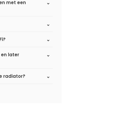
ken met een
Fi?
 en later
 radiator?