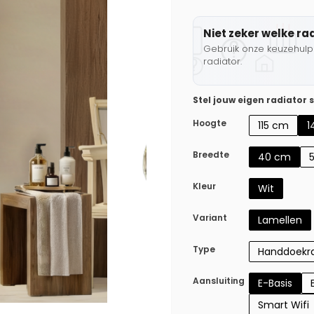
Niet zeker welke ra
Gebruik onze keuzehulp 
radiator.
Stel jouw eigen radiator
Hoogte
115 cm
1
Breedte
40 cm
Kleur
Wit
Variant
Lamellen
Type
Handdoekra
Aansluiting
E-Basis
Smart Wifi