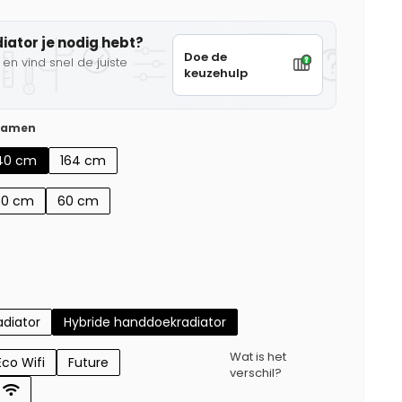
diator je nodig hebt?
Doe de
en vind snel de juiste
keuzehulp
 samen
40 cm
164 cm
50 cm
60 cm
diator
Hybride handdoekradiator
Wat is het
Eco Wifi
Future
verschil?