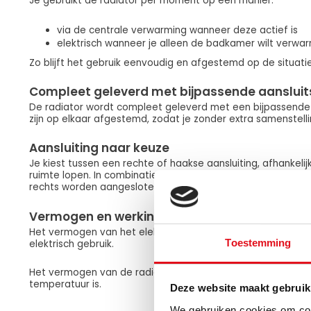
Je gebruikt de radiator per moment op één manier:
via de centrale verwarming wanneer deze actief is
elektrisch wanneer je alleen de badkamer wilt verw
Zo blijft het gebruik eenvoudig en afgestemd op de situatie
Compleet geleverd met bijpassende aansluit
De radiator wordt compleet geleverd met een bijpassende a
zijn op elkaar afgestemd, zodat je zonder extra samenstellin
Aansluiting naar keuze
Je kiest tussen een rechte of haakse aansluiting, afhankelij
ruimte lopen. In combinatie met het omkeerbare ontwerp kan
rechts worden aangesloten.
Vermogen en werking
Het vermogen van het elektrische element bepaalt hoe sne
Toestemming
elektrisch gebruik.
Het vermogen van de radiator bepaalt de warmteafgifte i
temperatuur is.
Deze website maakt gebruik
We gebruiken cookies om cont