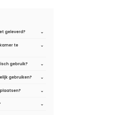
et geleverd?
dkamer te
isch gebruik?
elijk gebruiken?
 plaatsen?
?