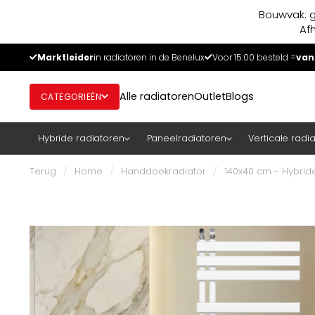
Bouwvak: g
Af
Marktleider
in radiatoren in de Benelux
Voor 15:00 besteld =
van
Alle radiatoren
Outlet
Blogs
CATEGORIEËN
Hybride radiatoren
Paneelradiatoren
Verticale radi
Terug
/
Home
/
Handdoekradiator
/
140x40 cm - Hybrid