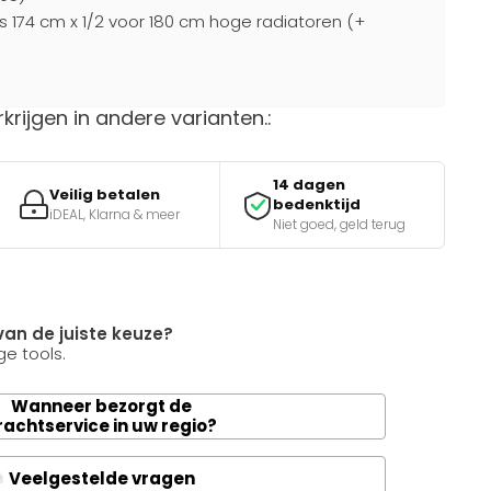
s 174 cm x 1/2 voor 180 cm hoge radiatoren (+
rkrijgen in andere varianten.:
14 dagen
Veilig betalen
bedenktijd
iDEAL, Klarna & meer
Niet goed, geld terug
van de juiste keuze?
e tools.
Wanneer bezorgt de
rachtservice in uw regio?
Veelgestelde vragen
A