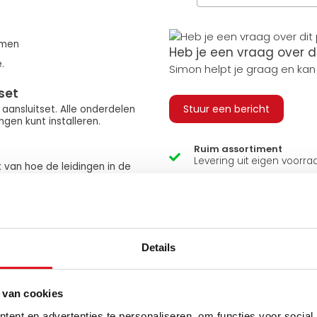
armen
Heb je een vraag over d
.
Simon helpt je graag en kan
set
Stuur een bericht
ansluitset. Alle onderdelen
gen kunt installeren.
Ruim assortiment
Levering uit eigen voorra
k van hoe de leidingen in de
 de radiator zowel links als
Zelf ophalen in de winkel
Wij zijn 6 dagen per wee
l de radiator opwarmt bij
Details
n de ruimte zodra deze op
 van cookies
ent en advertenties te personaliseren, om functies voor social