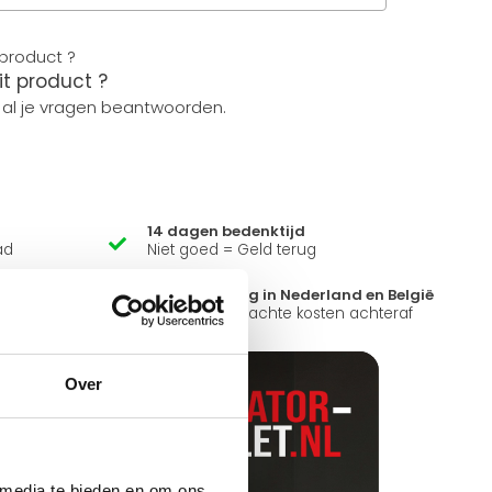
it product ?
 al je vragen beantwoorden.
14 dagen bedenktijd
ad
Niet goed = Geld terug
?
Snelle levering in Nederland en België
k open.
Geen onverwachte kosten achteraf
Over
 media te bieden en om ons