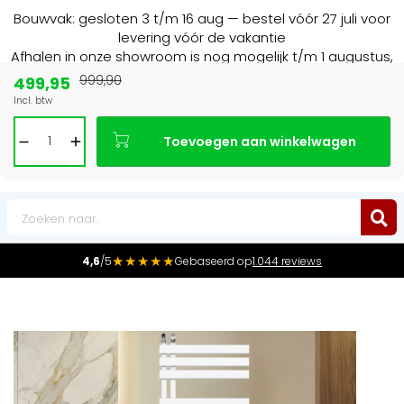
Bouwvak: gesloten 3 t/m 16 aug — bestel vóór 27 juli voor
levering vóór de vakantie
Afhalen in onze showroom is nog mogelijk t/m 1 augustus,
16:30 uur.
499,95
999,90
Incl. btw
15+ jaar
de radiator specialist in NL & BE
Toevoegen aan winkelwagen
0
★★★★★
4,6
/5
Gebaseerd op
1.044 reviews