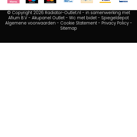
© Copyright 2026 Radiator-Outlet.nl - in samenwerking met
Afium B.V
-
Akupanel Outlet
-
Wc met bidet
-
Spiegeldepot
Algemene voorwaarden
-
Cookie Statement
-
Privacy Policy
-
Sitemap