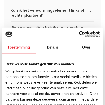
Kan ik het verwarmingselement links of
rechts plaatsen?
Welke aansluiting heb ik nodig: recht of
haaks?
Kan ik deze hybride handdoekradiator
Toestemming
Details
Over
gebruiken met een warmtepomp?
Welke uitvoering past het beste bij mij?
Deze website maakt gebruik van cookies
We gebruiken cookies om content en advertenties te
Wat is het verschil tussen Eco WiFi en
personaliseren, om functies voor social media te bieden
Smart WiFi?
en om ons websiteverkeer te analyseren. Ook delen we
informatie over uw gebruik van onze site met onze
Kan ik deze radiator eerst elektrisch
partners voor social media, adverteren en analyse. Deze
gebruiken en later aansluiten op de cv-
partners kunnen deze gegevens combineren met andere
installatie?
informatie die u aan ze heeft verstrekt of die ze hebben