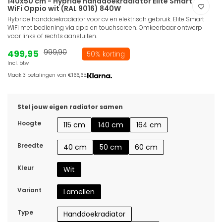
140x50 cm - Hybride handdoekradiator Elite Smart
WiFi Oppio wit (RAL 9016) 840W
Hybride handdoekradiator voor cv en elektrisch gebruik. Elite Smart
WiFi met bediening via app en touchscreen. Omkeerbaar ontwerp
voor links of rechts aansluiten.
499,95
999,90
50% korting
Incl. btw
Maak 3 betalingen van €166,65.
Stel jouw eigen radiator samen
Hoogte
115 cm
140 cm
164 cm
Breedte
40 cm
50 cm
60 cm
Kleur
Wit
Variant
Lamellen
Type
Handdoekradiator