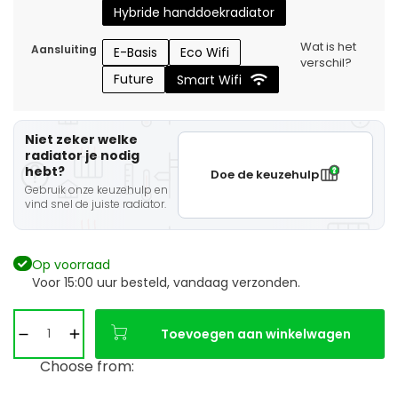
Hybride handdoekradiator
Wat is het
Aansluiting
E-Basis
Eco Wifi
verschil?
Future
Smart Wifi
Niet zeker welke
radiator je nodig
hebt?
Doe de keuzehulp
Gebruik onze keuzehulp en
vind snel de juiste radiator.
Op voorraad
Voor 15:00 uur besteld, vandaag verzonden.
Toevoegen aan winkelwagen
Choose from: