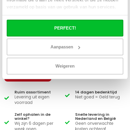
verzameld op basis van uw gebruik van hun services.
Wat bepaalt het verwarmingsvermogen
van de radiator?
PERFECT!
Aanpassen
Heb je een vraag over dit product ?
Simon helpt je graag en kan al je vragen beantwoorden.
Weigeren
Stuur een bericht
Ruim assortiment
14 dagen bedenktijd
Levering uit eigen
Niet goed = Geld terug
voorraad
Zelf ophalen in de
Snelle levering in
winkel?
Nederland en België
Wij zijn 6 dagen per
Geen onverwachte
week open.
kosten achteraf