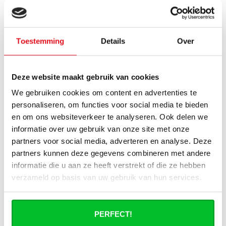
Verbruikt een elektrische
handdoekradiator veel stroom?
Toestemming
Details
Over
Heb je een vraag over dit product ?
Deze website maakt gebruik van cookies
Simon helpt je graag en kan al je vragen beantwoorden.
We gebruiken cookies om content en advertenties te
personaliseren, om functies voor social media te bieden
Stuur een bericht
en om ons websiteverkeer te analyseren. Ook delen we
informatie over uw gebruik van onze site met onze
partners voor social media, adverteren en analyse. Deze
Ruim assortiment
14 dagen bedenktijd
Levering uit eigen
Niet goed = Geld terug
partners kunnen deze gegevens combineren met andere
voorraad
informatie die u aan ze heeft verstrekt of die ze hebben
verzameld op basis van uw gebruik van hun services.
Zelf ophalen in de
Snelle levering in
winkel?
Nederland en België
Wij zijn 6 dagen per
Geen onverwachte
week open.
kosten achteraf
PERFECT!