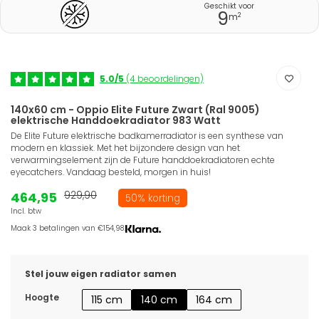
Geschikt voor
9
2
m
5.0/5
(4 beoordelingen)
140x60 cm - Oppio Elite Future Zwart (Ral 9005)
elektrische Handdoekradiator 983 Watt
De Elite Future elektrische badkamerradiator is een synthese van
modern en klassiek. Met het bijzondere design van het
verwarmingselement zijn de Future handdoekradiatoren echte
eyecatchers. Vandaag besteld, morgen in huis!
464,95
929,90
50% korting
Incl. btw
Maak 3 betalingen van €154,98.
Stel jouw eigen radiator samen
Hoogte
115 cm
140 cm
164 cm