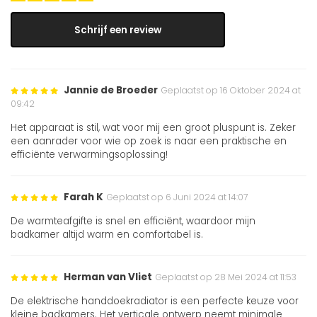
Schrijf een review
Jannie de Broeder
Geplaatst op 16 Oktober 2024 at
09:42
Het apparaat is stil, wat voor mij een groot pluspunt is. Zeker
een aanrader voor wie op zoek is naar een praktische en
efficiënte verwarmingsoplossing!
Farah K
Geplaatst op 6 Juni 2024 at 14:07
De warmteafgifte is snel en efficiënt, waardoor mijn
badkamer altijd warm en comfortabel is.
Herman van Vliet
Geplaatst op 28 Mei 2024 at 11:53
De elektrische handdoekradiator is een perfecte keuze voor
kleine badkamers. Het verticale ontwerp neemt minimale