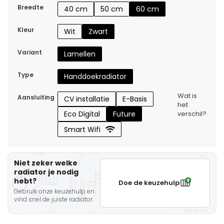
Breedte
40 cm
50 cm
60 cm
Kleur
Wit
Zwart
Variant
Lamellen
Type
Handdoekradiator
Wat is
Aansluiting
CV installatie
E-Basis
het
Eco Digital
Future
verschil?
Smart Wifi
Niet zeker welke
radiator je nodig
hebt?
Doe de keuzehulp
Gebruik onze keuzehulp en
vind snel de juiste radiator.