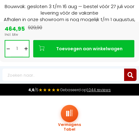
Bouwvak: gesloten 3 t/m 16 aug — bestel vóór 27 juli voor
levering vóór de vakantie
Afhalen in onze showroom is nog mogelijk t/m 1 augustus,
16:30 uur.
464,95
929,90
Incl. btw
Marktleider
in radiatoren in de Benelux
Toevoegen aan winkelwagen
0
★★★★★
4,6
/5
Gebaseerd op
1.044 reviews
Vermogens
Tabel