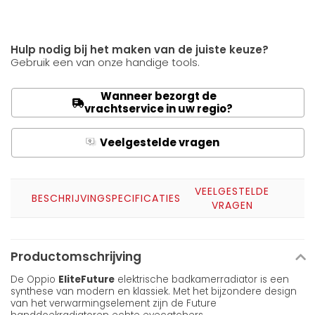
Hulp nodig bij het maken van de juiste keuze?
Gebruik een van onze handige tools.
Wanneer bezorgt de
vrachtservice in uw regio?
Veelgestelde vragen
Q
A
VEELGESTELDE
BESCHRIJVING
SPECIFICATIES
VRAGEN
Productomschrijving
De Oppio
Elite
Future
elektrische badkamerradiator is een
synthese van modern en klassiek. Met het bijzondere design
van het verwarmingselement zijn de Future