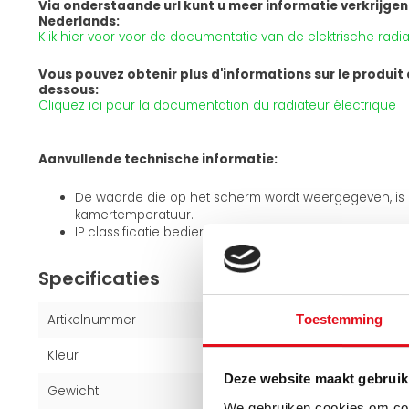
Via onderstaande url kunt u meer informatie verkrijgen
Nederlands:
Klik hier voor voor de documentatie van de elektrische radia
Vous pouvez obtenir plus d'informations sur le produit en
dessous:
Cliquez ici pour la documentation du radiateur électrique
Aanvullende technische informatie:
De waarde die op het scherm wordt weergegeven, is
kamertemperatuur.
IP classificatie bedieningspaneel IP44
Specificaties
Artikelnummer
100120146
Toestemming
Kleur
Zwart (RAL 9005)
Deze website maakt gebruik
Gewicht
28,2 kg
We gebruiken cookies om cont