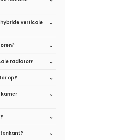
 hybride verticale
atoren?
cale radiator?
tor op?
e kamer
d?
itenkant?