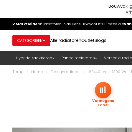
Bouwvak: g
Af
Marktleider
in radiatoren in de Benelux
Voor 15:00 besteld =
van
Alle radiatoren
Outlet
Blogs
CATEGORIEËN
Hybride radiatoren
Paneelradiatoren
Verticale radi
Terug
/
Home
/
Designradiator
/
160x40 cm - 1300 Watt 
Vermogens
Tabel