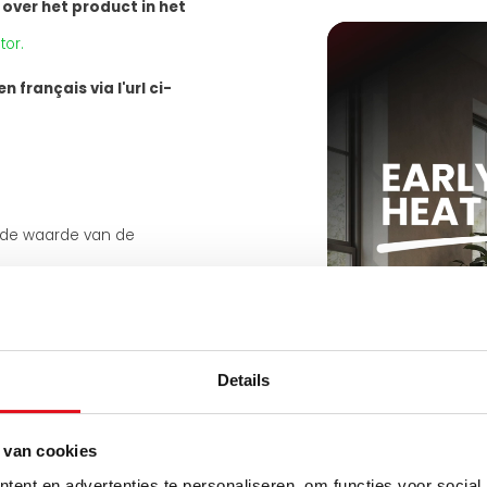
 over het product in het
tor.
 français via l'url ci-
 de waarde van de
Details
 van cookies
ent en advertenties te personaliseren, om functies voor social