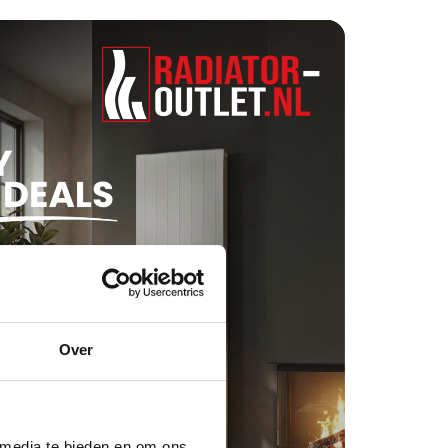
Over
 media te bieden en om ons