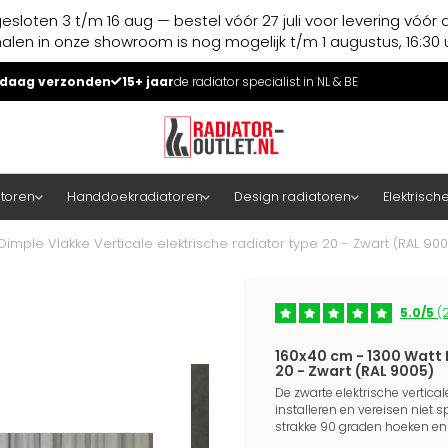
esloten 3 t/m 16 aug — bestel vóór 27 juli voor levering vóór 
halen in onze showroom is nog mogelijk t/m 1 augustus, 16:30 u
daag verzonden
15+ jaar
de radiator specialist in NL & BE
atoren
Handdoekradiatoren
Design radiatoren
Elektrisch
Dimple Vlakke Verticale elektrische radiator type 20 - Zwart (RAL 900
5.0/5
(2
160x40 cm - 1300 Watt D
20 - Zwart (RAL 9005)
De zwarte elektrische vertical
installeren en vereisen niet 
strakke 90 graden hoeken en