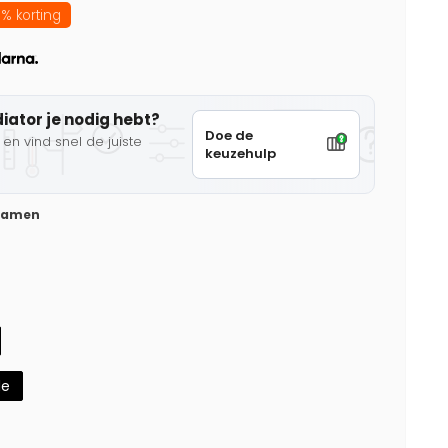
% korting
diator je nodig hebt?
Doe de
en vind snel de juiste
keuzehulp
 samen
de