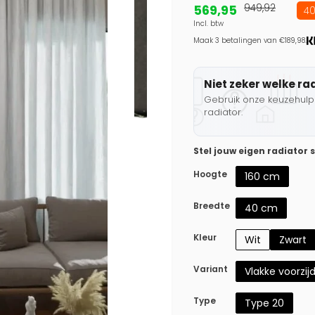
569,95
949,92
40
Incl. btw
Maak 3 betalingen van €189,98.
Niet zeker welke ra
Gebruik onze keuzehulp 
radiator.
Stel jouw eigen radiator
Hoogte
160 cm
Breedte
40 cm
Kleur
Wit
Zwart
Variant
Vlakke voorzij
Type
Type 20