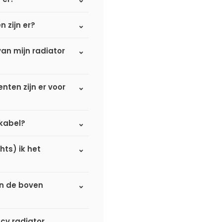
n zijn er?
an mijn radiator
ten zijn er voor
omkabel?
hts) ik het
an de boven
 cv radiator