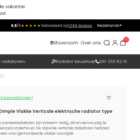
de vakantie
ur.
4,6
/5
★★★★★
Gebaseerd op
1.044 reviews
Nederlands
Incl.
Excl.
0
Showroom
Over ons
BTW
e radiatoren
Radiator keuzehulp
010-333 82 10
5)
4 beoordelingen)
imple Vlakke Verticale elektrische radiator type
e paneelradiatoren zijn extreem veilig, stil en eenvoudig te
speciaal onderhoud. De stijlvolle verticale radiatoren hebben
 een voor gemonteerde vlakke voorzijde.