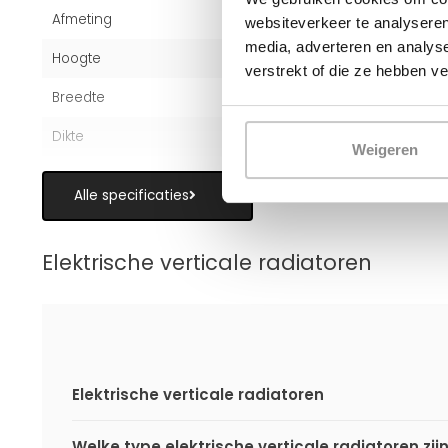
Afmeting
160x40 cm
websiteverkeer te analyseren
media, adverteren en analys
Hoogte
160 cm
verstrekt of die ze hebben v
Breedte
40 cm
Dikte
7 cm
Weigeren
Alle specificaties
Elektrische verticale radiatoren
Elektrische verticale radiatoren
Welke type elektrische verticale radiatoren zij