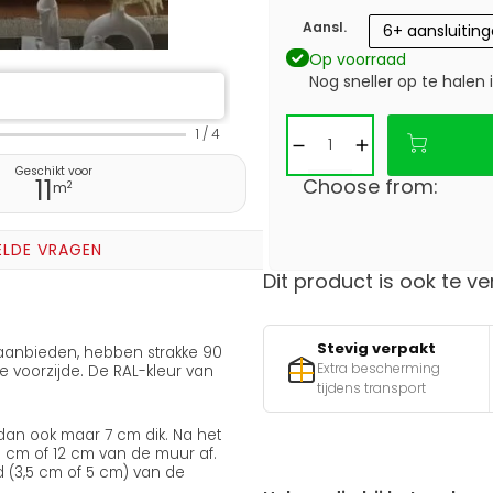
Aansl.
6+ aansluitin
Op voorraad
Nog sneller op te halen 
1
/
4
Geschikt voor
11
Choose from:
2
m
ELDE VRAGEN
Dit product is ook te ve
Stevig verpakt
j aanbieden, hebben strakke 90
Extra bescherming
voorzijde. De RAL-kleur van
tijdens transport
 dan ook maar 7 cm dik. Na het
,5 cm of 12 cm van de muur af.
 (3,5 cm of 5 cm) van de