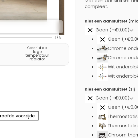
Met een aansluitset he
compleet.
Kies een aansluitset (m
Geen (+€0,00)
1
/
9
Geen (+€0,0
Chrome onde
Geschikt als
lage
temperatuur
Chrome onder
radiator
Wit onderblo
Wit onderblo
Kies een aansluitset (zij
Geen (+€0,00)
Geen (+€0,0
roefde voorzijde
Thermostatis
Thermostatis
Chroom ther