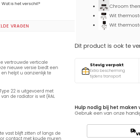
Wat is het verschil?
Chroom ther
Wit thermost
Wit thermost
ELDE VRAGEN
Dit product is ook te ve
e vertrouwde verticale
Stevig verpakt
Deze nieuwe versie biedt een
Extra bescherming
n helpt u aanzienlijk te
tijdens transport
 Type 22 is uitgevoerd met
an de radiator is wit (RAL
Hulp nodig bij het maken 
Gebruik een van onze handig
v
vast blijft zitten of langs de
 door contact met koude muren