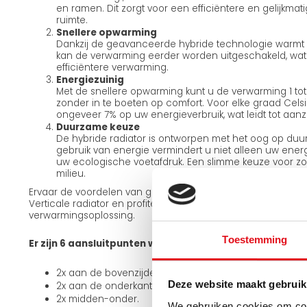
en ramen. Dit zorgt voor een efficiëntere en gelijkm
ruimte.
Snellere opwarming
Dankzij de geavanceerde hybride technologie warmt u
kan de verwarming eerder worden uitgeschakeld, wat 
efficiëntere verwarming.
Energiezuinig
Met de snellere opwarming kunt u de verwarming 1 tot
zonder in te boeten op comfort. Voor elke graad Cels
ongeveer 7% op uw energieverbruik, wat leidt tot aanz
Duurzame keuze
De hybride radiator is ontworpen met het oog op duur
gebruik van energie vermindert u niet alleen uw energ
uw ecologische voetafdruk. Een slimme keuze voor z
milieu.
Ervaar de voordelen van geavanceerde verwarmings-techno
Verticale radiator en profiteer van een efficiëntere, econ
verwarmingsoplossing.
Toestemming
Er zijn 6 aansluitpunten waardoor je het op meerdere 
2x aan de bovenzijde links en rechts.
Deze website maakt gebruik
2x aan de onderkant links en rechts.
2x midden-onder.
We gebruiken cookies om cont