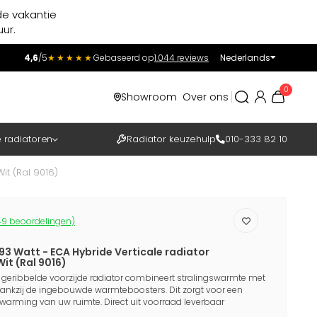
de vakantie
ur.
4,6
/5
★★★★★
Gebaseerd op
1.044 reviews
Nederlands
Incl.
Excl.
0
Showroom
Over ons
BTW
e radiatoren
Radiator keuzehulp
010-333 82 10
it (Ral 9016)
9 beoordelingen)
93 Watt - ECA Hybride Verticale radiator
Wit (Ral 9016)
 geribbelde voorzijde radiator combineert stralingswarmte met
ankzij de ingebouwde warmteboosters. Dit zorgt voor een
erwarming van uw ruimte. Direct uit voorraad leverbaar