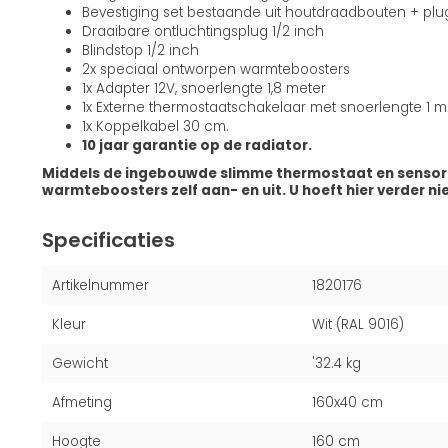
Bevestiging set bestaande uit houtdraadbouten + pl
Draaibare ontluchtingsplug 1/2 inch
Blindstop 1/2 inch
2x speciaal ontworpen warmteboosters
1x Adapter 12V, snoerlengte 1,8 meter
1x Externe thermostaatschakelaar met snoerlengte 1 m
1x Koppelkabel 30 cm.
10 jaar garantie op de radiator.
Middels de ingebouwde slimme thermostaat en sensor
warmteboosters zelf aan- en uit. U hoeft hier verder ni
Specificaties
Artikelnummer
1820176
Kleur
Wit (RAL 9016)
Gewicht
'32.4 kg
Afmeting
160x40 cm
Hoogte
160 cm