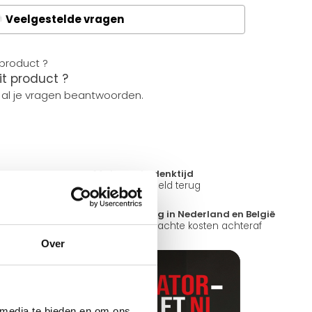
Veelgestelde vragen
A
it product ?
 al je vragen beantwoorden.
14 dagen bedenktijd
ad
Niet goed = Geld terug
?
Snelle levering in Nederland en België
k open.
Geen onverwachte kosten achteraf
Over
 media te bieden en om ons