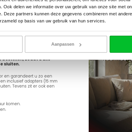
oconus binnendraad) met een
. Ook delen we informatie over uw gebruik van onze site met on
n de Type 22 (2 platen en 2
e. Deze partners kunnen deze gegevens combineren met andere i
e radiator zelf komt de
erzameld op basis van uw gebruik van hun services.
aar dan circuleert het water
e warmteafgifte, maar dit is
nt van de radiator en zo
Aanpassen
neden getrokken worden.
e bestellen, zodat u alle
 sluiten.
ator en garandeert u zo een
elen inclusief adapters (15 mm
uiten. Tevens zit er ook een
uur komen.
men.