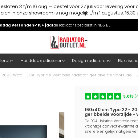
esloten 3 t/m 16 aug — bestel vóór 27 juli voor levering vóór 
halen in onze showroom is nog mogelijk t/m 1 augustus, 16:30 u
daag verzonden
15+ jaar
de radiator specialist in NL & BE
atoren
Handdoekradiatoren
Design radiatoren
Elektrisch
2093 Watt - ECA Hybride Verticale radiator geribbelde voorzijde - W
5.0/5
(4
160x40 cm Type 22 - 20
geribbelde voorzijde - 
De ECA Hybride Verticale met
krachtige convectiewarmte d
snellere en gelijkmatigere v