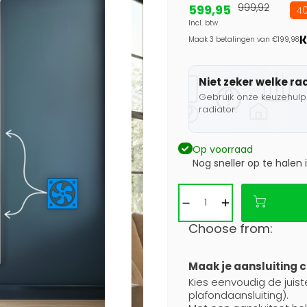
599,95
999,92
40
Incl. btw
Maak 3 betalingen van €199,98.
Niet zeker welke ra
Gebruik onze keuzehulp 
radiator.
Op voorraad
Nog sneller op te halen 
Choose from:
Maak je aansluiting 
Kies eenvoudig de juist
plafondaansluiting).