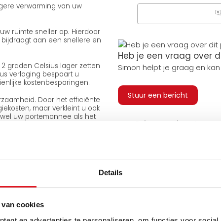
atigere verwarming van uw
Q
w ruimte sneller op. Hierdoor
bijdraagt aan een snellere en
Heb je een vraag over d
 2 graden Celsius lager zetten
Simon helpt je graag en kan
ius verlaging bespaart u
ienlijke kostenbesparingen.
Stuur een bericht
zaamheid. Door het efficiënte
iekosten, maar verkleint u ook
owel uw portemonnee als het
Ruim assortiment
Levering uit eigen voorra
logie met de E.C.A Hybride
omisch voordelige en duurzame
Zelf ophalen in de winkel
Wij zijn 6 dagen per wee
Details
manieren kunt bevestigen:
 van cookies
ent en advertenties te personaliseren, om functies voor social