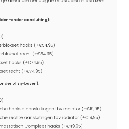
b je direct alle benodigde onderdelen in één keer
idden-onder aansluiting):
0)
rblokset haaks (+€54,95)
blokset recht (+€54,95)
kset haaks (+€74,95)
kset recht (+€74,95)
-onder of zij-boven):
0)
che haakse aansluitingen tbv radiator (+€19,95)
che rechte aansluitingen tbv radiator (+€19,95)
mostatisch Compleet haaks (+€49,95)