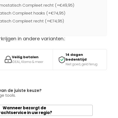
mostatisch Compleet recht (+€49,95)
atisch Compleet haaks (+€74,95)
atisch Compleet recht (+€74,95)
rkrijgen in andere varianten.:
14 dagen
Veilig betalen
bedenktijd
iDEAL, Klarna & meer
Niet goed, geld terug
van de juiste keuze?
e tools.
Wanneer bezorgt de
rachtservice in uw regio?