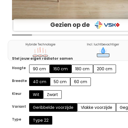
Gezien op de
Hybride Technologie
Incl. luchtbevochtiger
Stel jouw eigen radiator samen
Hoogte
90 cm
160 cm
180 cm
200 cm
Breedte
40 cm
50 cm
60 cm
Kleur
Wit
Zwart
Variant
Geribbelde voorzijde
Vlakke voorzijde
Geg
Type
Type 22