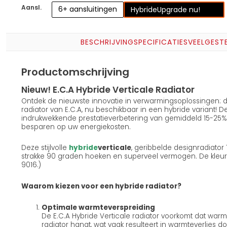
Aansl.
6+ aansluitingen
Hybride
Upgrade nu!
BESCHRIJVING
SPECIFICATIES
VEELGEST
Productomschrijving
Nieuw! E.C.A Hybride Verticale Radiator
Ontdek de nieuwste innovatie in verwarmingsoplossingen: d
radiator van E.C.A, nu beschikbaar in een hybride variant! 
indrukwekkende prestatieverbetering van gemiddeld 15-25% e
besparen op uw energiekosten.
Deze stijlvolle
hybride
verticale
, geribbelde designradiator
strakke 90 graden hoeken en superveel vermogen. De kleur v
9016.)
Waarom kiezen voor een hybride radiator?
Optimale warmteverspreiding
De E.C.A Hybride Verticale radiator voorkomt dat warmte 
radiator hangt, wat vaak resulteert in warmteverlies