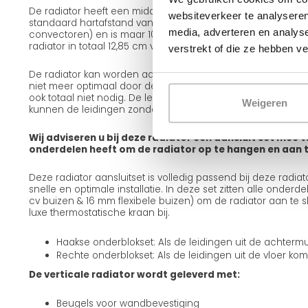
De radiator heeft een midden-onder aansluiting (3/4 eur
websiteverkeer te analyseren
standaard hartafstand van 5 cm. De radiator is uitgevoerd i
media, adverteren en analys
convectoren) en is maar 10,4 cm dik. Na het ophangen van d
radiator in totaal 12,85 cm van de muur af.
verstrekt of die ze hebben v
De radiator kan worden aangesloten vanaf de bovenzijde, m
niet meer optimaal door de radiator. Dit zorgt voor een lager
ook totaal niet nodig. De leidingen passen aan de achterka
Weigeren
kunnen de leidingen zonder dat deze in zicht zijn naar be
Wij adviseren u bij deze radiator een aansluit set mee t
onderdelen heeft om de radiator op te hangen en aan te
Deze radiator aansluitset is volledig passend bij deze radi
snelle en optimale installatie. In deze set zitten alle onderd
cv buizen & 16 mm flexibele buizen) om de radiator aan te sl
luxe thermostatische kraan bij.
Haakse onderblokset: Als de leidingen uit de achterm
Rechte onderblokset: Als de leidingen uit de vloer ko
De verticale radiator wordt geleverd met:
Beugels voor wandbevestiging