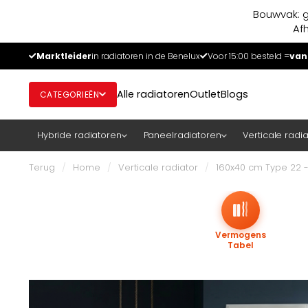
Bouwvak: g
Af
Marktleider
in radiatoren in de Benelux
Voor 15:00 besteld =
van
Alle radiatoren
Outlet
Blogs
CATEGORIEËN
Hybride radiatoren
Paneelradiatoren
Verticale radi
Terug
/
Home
/
Verticale radiator
/
160x40 cm Type 22 - 
Vermogens
Tabel