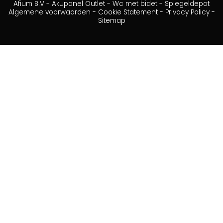
Afium B.V
-
Akupanel Outlet
-
Wc met bidet
-
Spiegeldepot
Algemene voorwaarden
-
Cookie Statement
-
Privacy Policy
-
Sitemap