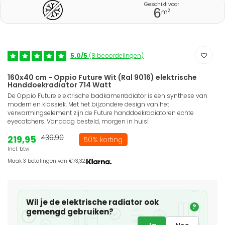
Geschikt voor
6
2
m
5.0/5
(8 beoordelingen)
160x40 cm - Oppio Future Wit (Ral 9016) elektrische
Handdoekradiator 714 Watt
De Oppio Future elektrische badkamerradiator is een synthese van
modern en klassiek. Met het bijzondere design van het
verwarmingselement zijn de Future handdoekradiatoren echte
eyecatchers. Vandaag besteld, morgen in huis!
219,95
439,90
50% korting
Incl. btw
Maak 3 betalingen van €73,32.
Wil je de elektrische radiator ook
?
gemengd gebruiken?