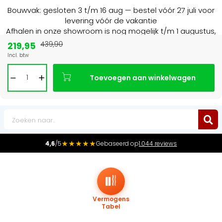
Bouwvak: gesloten 3 t/m 16 aug — bestel vóór 27 juli voor
levering vóór de vakantie
Afhalen in onze showroom is nog mogelijk t/m 1 augustus,
16:30 uur.
219,95
439,90
Incl. btw
Marktleider
in radiatoren in de Benelux
Toevoegen aan winkelwagen
0
★★★★★
4,6
/5
Gebaseerd op
1.044 reviews
Vermogens
Tabel