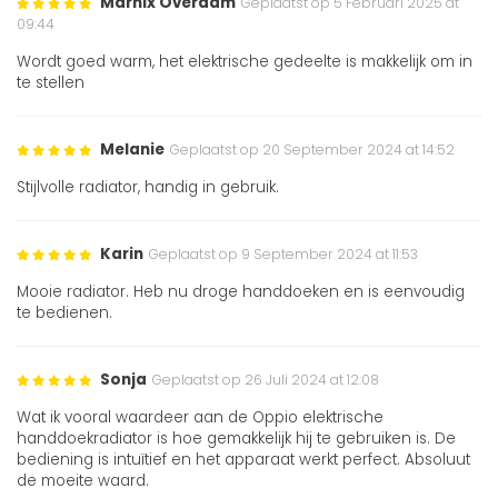
Marnix Overdam
Geplaatst op 5 Februari 2025 at
09:44
Wordt goed warm, het elektrische gedeelte is makkelijk om in
te stellen
Melanie
Geplaatst op 20 September 2024 at 14:52
Stijlvolle radiator, handig in gebruik.
Karin
Geplaatst op 9 September 2024 at 11:53
Mooie radiator. Heb nu droge handdoeken en is eenvoudig
te bedienen.
Sonja
Geplaatst op 26 Juli 2024 at 12:08
Wat ik vooral waardeer aan de Oppio elektrische
handdoekradiator is hoe gemakkelijk hij te gebruiken is. De
bediening is intuïtief en het apparaat werkt perfect. Absoluut
de moeite waard.