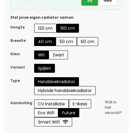
Ja
Nee
Stel jouw eigen radiator samen
Hoogte
120 cm
160 cm
Breedte
40 cm
50 cm
60 cm
Kleur
Wit
Zwart
Variant
Spijlen
Type
Handdoekradiator
Hybride handdoekradiator
Wat is
Aansluiting
CV installatie
E-Basis
het
Eco Wifi
Future
verschil?
Smart Wifi