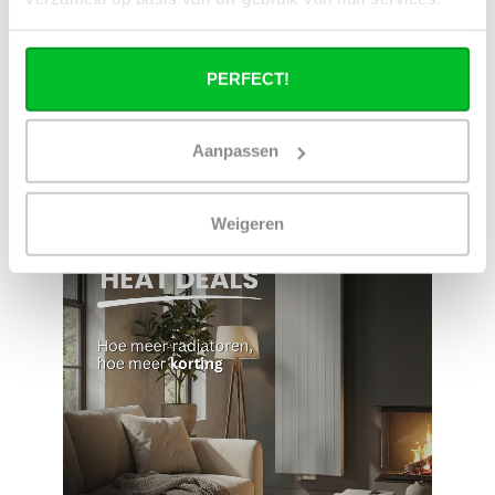
voorraad
Zelf ophalen in de
Snelle levering in
winkel?
Nederland en België
PERFECT!
Wij zijn 6 dagen per
Geen onverwachte
week open.
kosten achteraf
Aanpassen
Weigeren