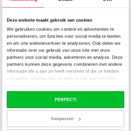
handdoekradiatoren?
Hoe bereken in de benodigde capaciteit
Deze website maakt gebruik van cookies
voor mijn ruimte?
We gebruiken cookies om content en advertenties te
personaliseren, om functies voor social media te bieden
Kan ik de elektrische radiator later ook
als een cv radiator gebruiken?
en om ons websiteverkeer te analyseren. Ook delen we
informatie over uw gebruik van onze site met onze
partners voor social media, adverteren en analyse. Deze
Verbruikt een elektrische
handdoekradiator veel stroom?
partners kunnen deze gegevens combineren met andere
informatie die u aan ze heeft verstrekt of die ze hebben
verzameld op basis van uw gebruik van hun services.
PERFECT!
Heb je een vraag over dit product ?
Simon helpt je graag en kan al je vragen beantwoorden.
Aanpassen
Stuur een bericht