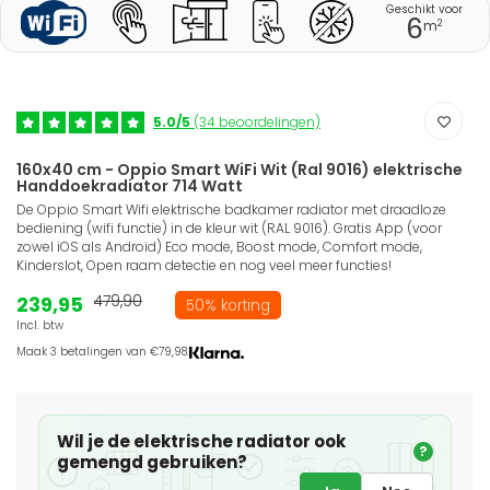
Geschikt voor
6
2
m
5.0/5
(34 beoordelingen)
160x40 cm - Oppio Smart WiFi Wit (Ral 9016) elektrische
Handdoekradiator 714 Watt
De Oppio Smart Wifi elektrische badkamer radiator met draadloze
bediening (wifi functie) in de kleur wit (RAL 9016). Gratis App (voor
zowel iOS als Android) Eco mode, Boost mode, Comfort mode,
Kinderslot, Open raam detectie en nog veel meer functies!
239,95
479,90
50% korting
Incl. btw
Maak 3 betalingen van €79,98.
Wil je de elektrische radiator ook
?
gemengd gebruiken?