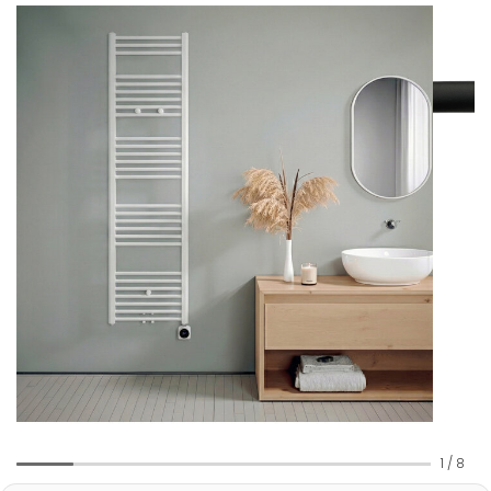
1
/
8