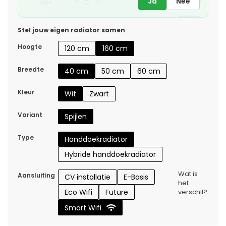
Ja
Nee
Stel jouw eigen radiator samen
Hoogte
120 cm
160 cm
Breedte
40 cm
50 cm
60 cm
Kleur
Wit
Zwart
Variant
Spijlen
Type
Handdoekradiator
Hybride handdoekradiator
Wat is
Aansluiting
CV installatie
E-Basis
het
Eco Wifi
Future
verschil?
Smart Wifi