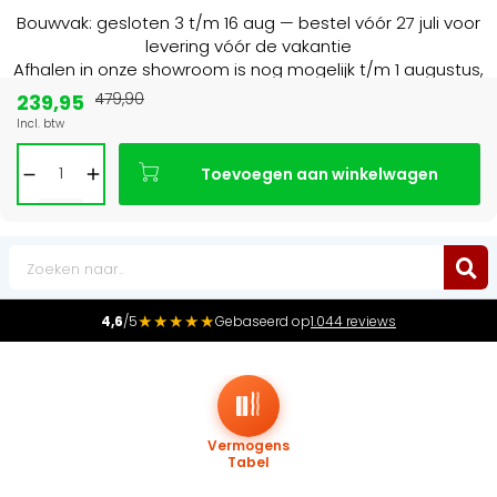
Bouwvak: gesloten 3 t/m 16 aug — bestel vóór 27 juli voor
levering vóór de vakantie
Afhalen in onze showroom is nog mogelijk t/m 1 augustus,
16:30 uur.
239,95
479,90
Incl. btw
Marktleider
in radiatoren in de Benelux
Toevoegen aan winkelwagen
0
★★★★★
4,6
/5
Gebaseerd op
1.044 reviews
Vermogens
Tabel