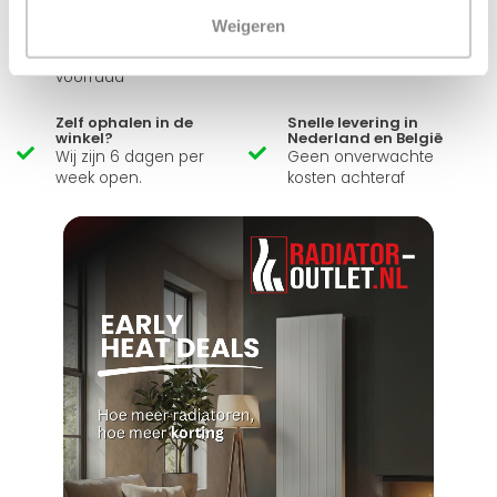
Weigeren
Ruim assortiment
14 dagen bedenktijd
Levering uit eigen
Niet goed = Geld terug
voorraad
Zelf ophalen in de
Snelle levering in
winkel?
Nederland en België
Wij zijn 6 dagen per
Geen onverwachte
week open.
kosten achteraf