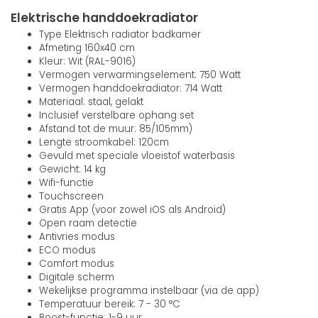
Elektrische handdoekradiator
Type Elektrisch radiator badkamer
Afmeting 160x40 cm
Kleur: Wit (RAL-9016)
Vermogen verwarmingselement: 750 Watt
Vermogen handdoekradiator: 714 Watt
Materiaal: staal, gelakt
Inclusief verstelbare ophang set
Afstand tot de muur: 85/105mm)
Lengte stroomkabel: 120cm
Gevuld met speciale vloeistof waterbasis
Gewicht: 14 kg
Wifi-functie
Touchscreen
Gratis App (voor zowel iOS als Android)
Open raam detectie
Antivries modus
ECO modus
Comfort modus
Digitale scherm
Wekelijkse programma instelbaar (via de app)
Temperatuur bereik: 7 - 30 °C
Boost-functie: 1-9 uur