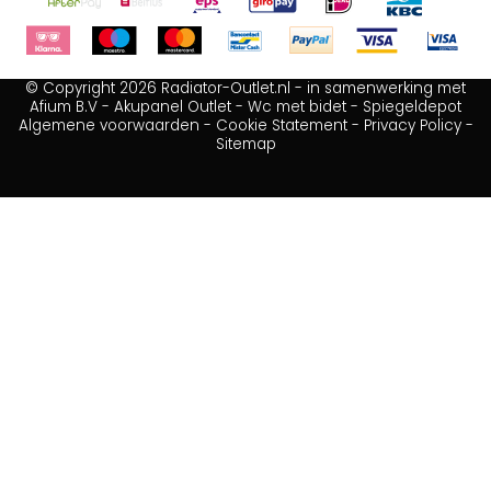
© Copyright 2026 Radiator-Outlet.nl - in samenwerking met
Afium B.V
-
Akupanel Outlet
-
Wc met bidet
-
Spiegeldepot
Algemene voorwaarden
-
Cookie Statement
-
Privacy Policy
-
Sitemap