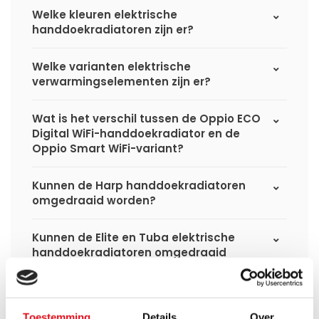
Welke kleuren elektrische
handdoekradiatoren zijn er?
Welke varianten elektrische
verwarmingselementen zijn er?
Wat is het verschil tussen de Oppio ECO
Digital WiFi-handdoekradiator en de
Oppio Smart WiFi-variant?
Kunnen de Harp handdoekradiatoren
omgedraaid worden?
Kunnen de Elite en Tuba elektrische
handdoekradiatoren omgedraaid
worden?
Wat voor vloeistof zit er in de elektrische
Toestemming
Details
Over