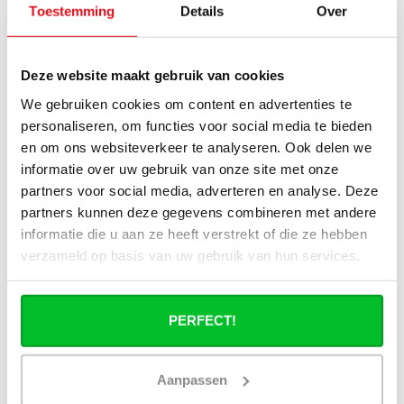
Toestemming
Details
Over
paneelradiator bij lage
aanvoertemperaturen (35–45 °C)?
Deze website maakt gebruik van cookies
Wat is het effect van hybride
verwarming op comfort en
We gebruiken cookies om content en advertenties te
luchtbeleving?
personaliseren, om functies voor social media te bieden
en om ons websiteverkeer te analyseren. Ook delen we
Wat is de functie van het waterreservoir
informatie over uw gebruik van onze site met onze
in type 22 hybride paneelradiatoren?
partners voor social media, adverteren en analyse. Deze
partners kunnen deze gegevens combineren met andere
Wat is het verschil tussen een lage
informatie die u aan ze heeft verstrekt of die ze hebben
temperatuur radiator en een hybride
verzameld op basis van uw gebruik van hun services.
lage-temperatuur radiator?
Zijn hybride lage-temperatuur
PERFECT!
radiatoren geschikt voor
warmtepompen?
Aanpassen