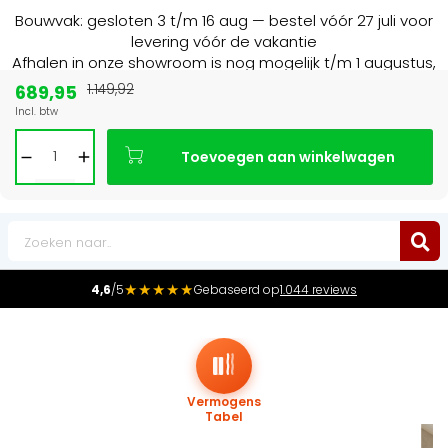
Bouwvak: gesloten 3 t/m 16 aug — bestel vóór 27 juli voor
levering vóór de vakantie
Afhalen in onze showroom is nog mogelijk t/m 1 augustus,
16:30 uur.
689,95
1.149,92
Incl. btw
Marktleider
in radiatoren in de Benelux
Toevoegen aan winkelwagen
0
★★★★★
4,6
/5
Gebaseerd op
1.044 reviews
Vermogens
Tabel