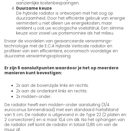
aanzienlijke kostenbesparingen.
Duurzame keuze
De hybride radiator is ontworpen met het oog op
duurzaamheid. Door het efficiënte gebruik van energie
vermindert u niet alleen uw energiekosten, maar
verkleint u ook uw ecologische voetafdruk. Een slimme
keuze voor zowel uw portemonnee als het milieu.
Ervaar de voordelen van geavanceerde verwarmings-
technologie met de E.C.A Hybride Verticale radiator en
profiteer van een efficiëntere, economisch voordelige en
duurzame verwarmingsoplossing.
Er zijn 6 aansluitpunten waardoor je het op meerdere
manieren kunt bevestigen:
2x aan de bovenzijde links en rechts.
2x aan de onderkant links en rechts.
2x midden-onder.
De radiator heeft een midden-onder aansluiting (3/4
euroconus binnendraad) met een standaard hartafstand
van 5 cm. De radiator is uitgevoerd in de Type 22 (2 platen en
2 convectoren) en is maar 10,4 cm dik. Na het ophangen van
de radiator zelf komt de radiator in totaal 12,85 cm van de
muur af.