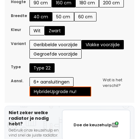
Hoogte
90 cm
160 cm
180 cm
200 cm
Breedte
40 cm
50 cm
60 cm
Kleur
Wit
Zwart
Variant
Geribbelde voorzijde
Vlakke voorzijde
Gegroefde voorzijde
Type
Type 22
Wat is het
Aansl.
6+ aansluitingen
verschil?
Hybride
Upgrade nu!
Niet zeker welke
radiator je nodig
hebt?
Doe de keuzehulp
Gebruik onze keuzehulp en
vind snel de juiste radiator.