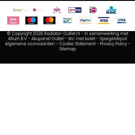
© Copyright 2026 Radiator-Outlet.nl - in samenwerking met
Afium B.V
-
Akupanel Outlet
-
Wc met bidet
-
Spiegeldepot
Algemene voorwaarden
-
Cookie Statement
-
Privacy Policy
-
Sitemap