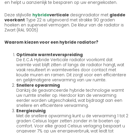
en helpt u aanzienlijk te besparen op uw energiekosten.
Deze stijlvolle
hybride
verticale
designradiator met
gladde
voorkant
Type 22 is uitgevoerd met strakke 90 graden
hoeken en superveel vermogen. De kleur van de radiator is
Zwart (RAL 9005)
Waarom kiezen voor een hybride radiator?
Optimale warmteverspreiding
De E.C.A Hybride Verticale radiator voorkomt dat
warmte vast blijft zitten of langs de radiator hangt, wat
vaak resulteert in warmteverlies door contact met
koude muren en ramen. Dit zorgt voor een efficiëntere
en gelijkmatigere verwarming van uw ruimte.
Snellere opwarming
Dankzij de geavanceerde hybride technologie warmt
uw ruimte sneller op. Hierdoor kan de verwarming
eerder worden uitgeschakeld, wat bijdraagt aan een
snellere en efficiëntere verwarming.
Energiezuinig
Met de snellere opwarming kunt u de verwarming 1 tot 2
graden Celsius lager zetten zonder in te boeten op
comfort. Voor elke graad Celsius verlaging bespaart u
ongeveer 7% op uw energieverbruik, wat leidt tot