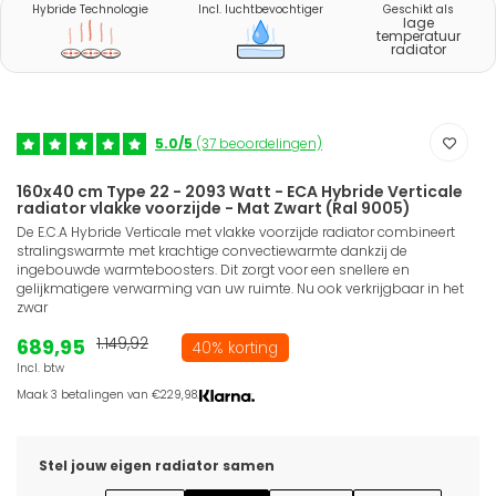
Hybride Technologie
Incl. luchtbevochtiger
Geschikt als
lage
temperatuur
radiator
5.0/5
(37 beoordelingen)
160x40 cm Type 22 - 2093 Watt - ECA Hybride Verticale
radiator vlakke voorzijde - Mat Zwart (Ral 9005)
De E.C.A Hybride Verticale met vlakke voorzijde radiator combineert
stralingswarmte met krachtige convectiewarmte dankzij de
ingebouwde warmteboosters. Dit zorgt voor een snellere en
gelijkmatigere verwarming van uw ruimte. Nu ook verkrijgbaar in het
zwar
689,95
1.149,92
40% korting
Incl. btw
Maak 3 betalingen van €229,98.
Stel jouw eigen radiator samen