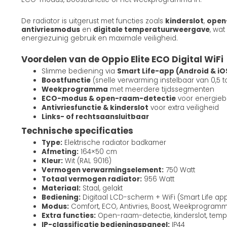
De radiator is uitgerust met functies zoals
kinderslot
,
open
antivriesmodus
en
digitale temperatuurweergave
, wat
energiezuinig gebruik en maximale veiligheid.
Voordelen van de Oppio Elite ECO Digital WiFi
Slimme bediening via
Smart Life-app (Android & iO
Boostfunctie
(snelle verwarming instelbaar van 0,5 to
Weekprogramma
met meerdere tijdssegmenten
ECO-modus & open-raam-detectie
voor energieb
Antivriesfunctie & kinderslot
voor extra veiligheid
Links- of rechtsaansluitbaar
Technische specificaties
Type:
Elektrische radiator badkamer
Afmeting:
164×50 cm
Kleur:
Wit (RAL 9016)
Vermogen verwarmingselement:
750 Watt
Totaal vermogen radiator:
956 Watt
Materiaal:
Staal, gelakt
Bediening:
Digitaal LCD-scherm + WiFi (Smart Life ap
Modus:
Comfort, ECO, Antivries, Boost, Weekprogram
Extra functies:
Open-raam-detectie, kinderslot, tem
IP-classificatie bedieningspaneel:
IP44