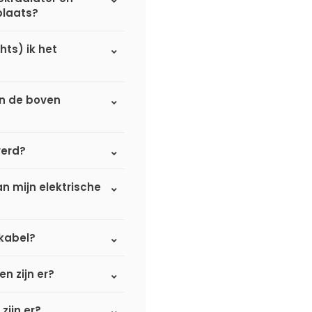
plaats?
hts) ik het
an de boven
verd?
n mijn elektrische
kabel?
n zijn er?
zijn er?