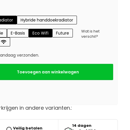
diator
Hybride handdoekradiator
Wat is het
ie
E-Basis
Eco Wifi
Future
verschil?
 vandaag verzonden.
Toevoegen aan winkelwagen
rkrijgen in andere varianten.:
14 dagen
Veilig betalen