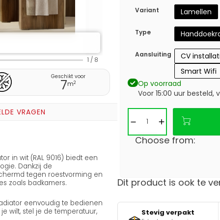
Variant
Lamellen
Type
Handdoekra
Aansluiting
CV installat
1
/
8
Smart Wifi
Geschikt voor
7
Op voorraad
2
m
Voor 15:00 uur besteld,
ELDE VRAGEN
Choose from:
or in wit (RAL 9016) biedt een
gie. Dankzij de
schermd tegen roestvorming en
Dit product is ook te ve
tes zoals badkamers.
adiator eenvoudig te bedienen
e wilt, stel je de temperatuur,
Stevig verpakt