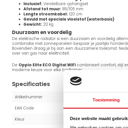
Inclusief:
Verstelbare ophangset
Afstand tot muur:
85/105 mm
Lengte stroomkabel:
120 cm
Gevuld met speciale vloeistof (waterbasis)
Gewicht:
20 kg
Duurzaam en voordelig
De elektrische radiator is een duurzaam en voordelig altern
combinatie met zonnepanelen bespaar je jaarlijks honderd
Bovendien draag je bij aan een duurzamere toekomst: Ned
over van gas naar elektriciteit.
De
Oppio Elite ECO Digital WiFi
combineert comfort, stijl
moderne keuze voor elke badkamer.
Specificaties
Artikelnummer
120732
Toestemming
EAN Code
6094131736765
Deze website maakt gebruik
Kleur
Wit (RAL 9016)
We gebruiken cookies om cont