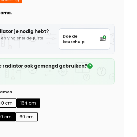
diator je nodig hebt?
Doe de
en vind snel de juiste
keuzehulp
che radiator ook gemengd gebruiken?
?
 samen
40 cm
164 cm
50 cm
60 cm