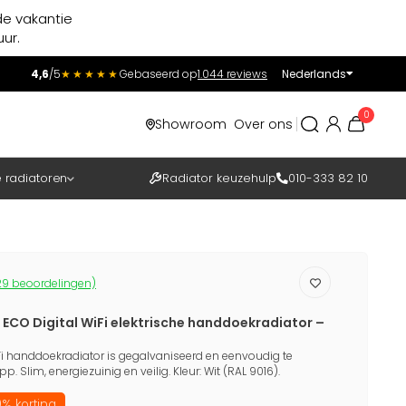
de vakantie
ur.
4,6
/5
★★★★★
Gebaseerd op
1.044 reviews
Nederlands
Incl.
Excl.
0
Showroom
Over ons
BTW
e radiatoren
Radiator keuzehulp
010-333 82 10
9 beoordelingen)
 ECO Digital WiFi elektrische handdoekradiator –
iFi handdoekradiator is gegalvaniseerd en eenvoudig te
. Slim, energiezuinig en veilig. Kleur: Wit (RAL 9016).
% korting