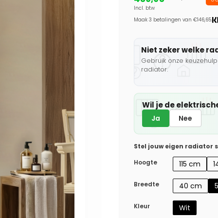
Incl. btw
Maak 3 betalingen van €146,65.
Niet zeker welke ra
Gebruik onze keuzehulp 
radiator.
Wil je de elektris
Ja
Nee
Stel jouw eigen radiator
Hoogte
115 cm
1
Breedte
40 cm
Kleur
Wit