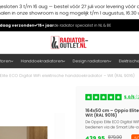
esloten 3 t/m 16 aug — bestel vóór 27 juli voor levering vóór 
halen in onze showroom is nog mogelijk t/m 1 augustus, 16:30 u
daag verzonden
15+ jaar
de radiator specialist in NL & BE
atoren
Handdoekradiatoren
Design radiatoren
Elektrisch
lite ECO Digital WiFi elektrische handdoekradiator – Wit (RAL 9016)
5.0/5
(2
164x50 cm – Oppio Elite
Wit (RAL 9016)
De Oppio Elite ECO Digital W
bedienen via de Smart Life-app
439,95
879,90
50