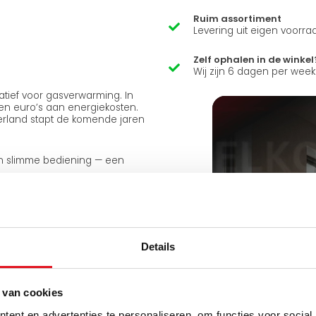
Ruim assortiment
Levering uit eigen voorra
Zelf ophalen in de winkel
Wij zijn 6 dagen per wee
atief voor gasverwarming. In
en euro’s aan energiekosten.
erland stapt de komende jaren
 en slimme bediening — een
Details
 van cookies
ent en advertenties te personaliseren, om functies voor social