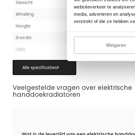
Gewicht
20 kg
websiteverkeer te analyseren
media, adverteren en analys
Afmeting
164x50 cm
verstrekt of die ze hebben v
Hoogte
164 cm
Breedte
50 cm
Weigeren
Dikte
3 cm
Alle specificaties
Veelgestelde vragen over elektrische
handdoekradiatoren
Wat is de levertijd van een elektrische handdo