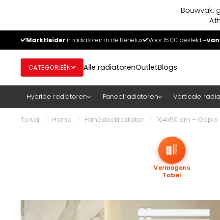
Bouwvak: g
Af
Marktleider
in radiatoren in de Benelux
Voor 15:00 besteld =
van
Alle radiatoren
Outlet
Blogs
CATEGORIEËN
Hybride radiatoren
Paneelradiatoren
Verticale radi
Terug
/
Home
/
Handdoekradiator
/
164x50 cm – Oppio E
Vermogens
Tabel