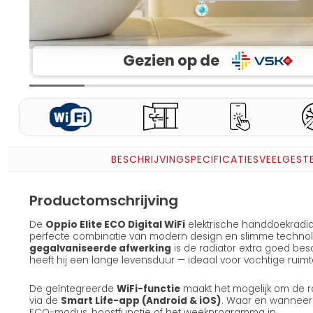
Gezien op de
BESCHRIJVING
SPECIFICATIES
VEELGEST
Productomschrijving
De
Oppio Elite ECO Digital WiFi
elektrische handdoekradiat
perfecte combinatie van modern design en slimme technolo
gegalvaniseerde afwerking
is de radiator extra goed be
heeft hij een lange levensduur — ideaal voor vochtige ruim
De geïntegreerde
WiFi-functie
maakt het mogelijk om de r
via de
Smart Life-app (Android & iOS)
. Waar en wanneer j
ECO-modus, boostfunctie of het weekprogramma in.