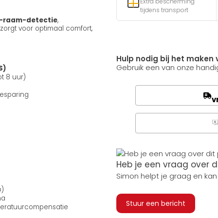
Extra bescherming
tijdens transport
-raam-detectie
,
 zorgt voor optimaal comfort,
Hulp nodig bij het maken 
Gebruik een van onze handig
S)
t 8 uur)
esparing
v
Q
Heb je een vraag over d
Simon helpt je graag en kan
p)
ma
Stuur een bericht
peratuurcompensatie