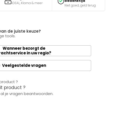
bedenktijd
iDEAL, Klarna & meer
Niet goed, geld terug
van de juiste keuze?
e tools.
Wanneer bezorgt de
rachtservice in uw regio?
Veelgestelde vragen
A
it product ?
 al je vragen beantwoorden.