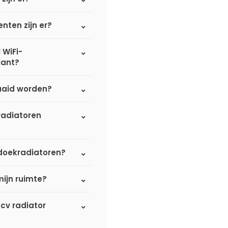
nten zijn er?
 WiFi-
iant?
aaid worden?
radiatoren
nddoekradiatoren?
mijn ruimte?
 cv radiator